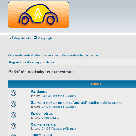
Registruotis
Prisijungti
Peržiūrėti neatsakytus pranešimus
|
Peržiūrėti aktyvias temas
Pagrindinis diskusijų puslapis
Peržiūrėti neatsakytus pranešimus
Temos
Parduodu
forume
C4/C4 Picasso (+Grand)
Naujų
neskaitytų
Gal kam reikia rėmelio „Android“ multimedijos radijui
pranešimų
forume
C4/C4 Picasso (+Grand)
šioje
Naujų
temoje
neskaitytų
Spidometras
nėra.
pranešimų
forume
Citrodaktarai
šioje
Naujų
temoje
neskaitytų
Gal kam reikia.
nėra.
pranešimų
forume
C4/C4 Picasso (+Grand)
šioje
Naujų
temoje
neskaitytų
Jumpy 2008