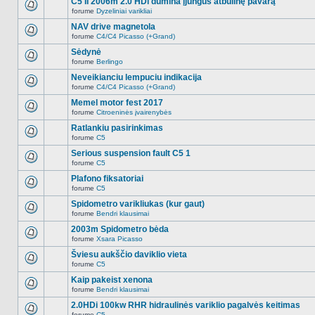
C5 II 2006m 2.0 HDi dūmina įjungus atbulinę pavarą
nėra.
pranešimų
forume
Dyzeliniai varikliai
šioje
Naujų
temoje
neskaitytų
NAV drive magnetola
nėra.
pranešimų
forume
C4/C4 Picasso (+Grand)
šioje
Naujų
temoje
neskaitytų
Sėdynė
nėra.
pranešimų
forume
Berlingo
šioje
Naujų
temoje
neskaitytų
Neveikianciu lempuciu indikacija
nėra.
pranešimų
forume
C4/C4 Picasso (+Grand)
šioje
Naujų
temoje
neskaitytų
Memel motor fest 2017
nėra.
pranešimų
forume
Citroeninės įvairenybės
šioje
Naujų
temoje
neskaitytų
Ratlankiu pasirinkimas
nėra.
pranešimų
forume
C5
šioje
Naujų
temoje
neskaitytų
Serious suspension fault C5 1
nėra.
pranešimų
forume
C5
šioje
Naujų
temoje
neskaitytų
Plafono fiksatoriai
nėra.
pranešimų
forume
C5
šioje
Naujų
temoje
neskaitytų
Spidometro varikliukas (kur gaut)
nėra.
pranešimų
forume
Bendri klausimai
šioje
Naujų
temoje
neskaitytų
2003m Spidometro bėda
nėra.
pranešimų
forume
Xsara Picasso
šioje
Naujų
temoje
neskaitytų
Šviesu aukščio daviklio vieta
nėra.
pranešimų
forume
C5
šioje
Naujų
temoje
neskaitytų
Kaip pakeist xenona
nėra.
pranešimų
forume
Bendri klausimai
šioje
Naujų
temoje
neskaitytų
2.0HDi 100kw RHR hidraulinės variklio pagalvės keitimas
nėra.
pranešimų
forume
C5