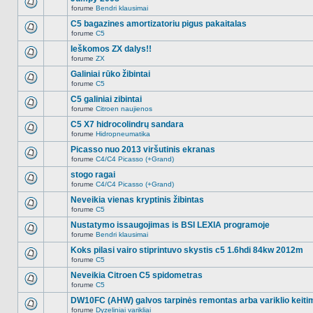
nėra.
pranešimų
forume
Bendri klausimai
šioje
Naujų
temoje
neskaitytų
C5 bagazines amortizatoriu pigus pakaitalas
nėra.
pranešimų
forume
C5
šioje
Naujų
temoje
neskaitytų
Ieškomos ZX dalys!!
nėra.
pranešimų
forume
ZX
šioje
Naujų
temoje
neskaitytų
Galiniai rūko žibintai
nėra.
pranešimų
forume
C5
šioje
Naujų
temoje
neskaitytų
C5 galiniai zibintai
nėra.
pranešimų
forume
Citroen naujienos
šioje
Naujų
temoje
neskaitytų
C5 X7 hidrocolindrų sandara
nėra.
pranešimų
forume
Hidropneumatika
šioje
Naujų
temoje
neskaitytų
Picasso nuo 2013 viršutinis ekranas
nėra.
pranešimų
forume
C4/C4 Picasso (+Grand)
šioje
Naujų
temoje
neskaitytų
stogo ragai
nėra.
pranešimų
forume
C4/C4 Picasso (+Grand)
šioje
Naujų
temoje
neskaitytų
Neveikia vienas kryptinis žibintas
nėra.
pranešimų
forume
C5
šioje
Naujų
temoje
neskaitytų
Nustatymo issaugojimas is BSI LEXIA programoje
nėra.
pranešimų
forume
Bendri klausimai
šioje
Naujų
temoje
neskaitytų
Koks pilasi vairo stiprintuvo skystis c5 1.6hdi 84kw 2012m
nėra.
pranešimų
forume
C5
šioje
Naujų
temoje
neskaitytų
Neveikia Citroen C5 spidometras
nėra.
pranešimų
forume
C5
šioje
Naujų
temoje
neskaitytų
DW10FC (AHW) galvos tarpinės remontas arba variklio keiti
nėra.
pranešimų
forume
Dyzeliniai varikliai
šioje