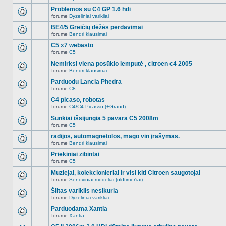
Naujų
temoje
neskaitytų
Problemos su C4 GP 1.6 hdi
nėra.
pranešimų
forume
Dyzeliniai varikliai
šioje
Naujų
temoje
neskaitytų
BE4/5 Greičių dėžės perdavimai
nėra.
pranešimų
forume
Bendri klausimai
šioje
Naujų
temoje
neskaitytų
C5 x7 webasto
nėra.
pranešimų
forume
C5
šioje
Naujų
temoje
neskaitytų
Nemirksi viena posūkio lemputė , citroen c4 2005
nėra.
pranešimų
forume
Bendri klausimai
šioje
Naujų
temoje
neskaitytų
Parduodu Lancia Phedra
nėra.
pranešimų
forume
C8
šioje
Naujų
temoje
neskaitytų
C4 picaso, robotas
nėra.
pranešimų
forume
C4/C4 Picasso (+Grand)
šioje
Naujų
temoje
neskaitytų
Sunkiai išsijungia 5 pavara C5 2008m
nėra.
pranešimų
forume
C5
šioje
Naujų
temoje
neskaitytų
radijos, automagnetolos, mago vin įrašymas.
nėra.
pranešimų
forume
Bendri klausimai
šioje
Naujų
temoje
neskaitytų
Priekiniai zibintai
nėra.
pranešimų
forume
C5
šioje
Naujų
temoje
neskaitytų
Muziejai, kolekcionieriai ir visi kiti Citroen saugotojai
nėra.
pranešimų
forume
Senoviniai modeliai (oldtimer'iai)
šioje
Naujų
temoje
neskaitytų
Šiltas variklis nesikuria
nėra.
pranešimų
forume
Dyzeliniai varikliai
šioje
Naujų
temoje
neskaitytų
Parduodama Xantia
nėra.
pranešimų
forume
Xantia
šioje
Naujų
temoje
neskaitytų