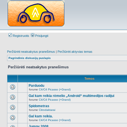
Registruotis
Prisijungti
Peržiūrėti neatsakytus pranešimus
|
Peržiūrėti aktyvias temas
Pagrindinis diskusijų puslapis
Peržiūrėti neatsakytus pranešimus
Temos
Parduodu
forume
C4/C4 Picasso (+Grand)
Naujų
neskaitytų
Gal kam reikia rėmelio „Android“ multimedijos radijui
pranešimų
forume
C4/C4 Picasso (+Grand)
šioje
Naujų
temoje
neskaitytų
Spidometras
nėra.
pranešimų
forume
Citrodaktarai
šioje
Naujų
temoje
neskaitytų
Gal kam reikia.
nėra.
pranešimų
forume
C4/C4 Picasso (+Grand)
šioje
Naujų
temoje
neskaitytų
Jumpy 2008