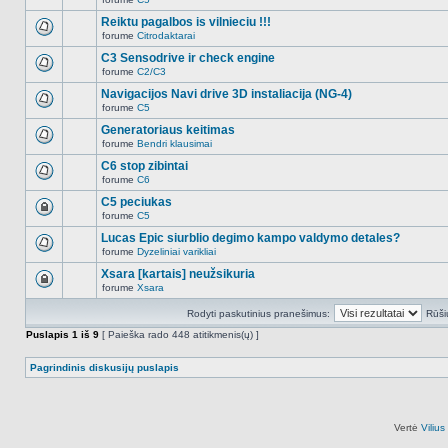
šioje
Naujų
temoje
neskaitytų
Reiktu pagalbos is vilnieciu !!!
nėra.
pranešimų
forume
Citrodaktarai
šioje
Naujų
temoje
neskaitytų
C3 Sensodrive ir check engine
nėra.
pranešimų
forume
C2/C3
šioje
Naujų
temoje
neskaitytų
Navigacijos Navi drive 3D instaliacija (NG-4)
nėra.
pranešimų
forume
C5
šioje
Naujų
temoje
neskaitytų
Generatoriaus keitimas
nėra.
pranešimų
forume
Bendri klausimai
šioje
Naujų
temoje
neskaitytų
C6 stop zibintai
nėra.
pranešimų
forume
C6
šioje
Naujų
temoje
neskaitytų
C5 peciukas
nėra.
pranešimų
forume
C5
šioje
Ši
temoje
tema
Lucas Epic siurblio degimo kampo valdymo detales?
nėra.
užrakinta,
forume
Dyzeliniai varikliai
jūs
Naujų
negalite
neskaitytų
Xsara [kartais] neužsikuria
redaguoti
pranešimų
pranešimų
forume
Xsara
šioje
Ši
arba
temoje
tema
atsakinėti
nėra.
Rodyti paskutinius pranešimus:
Rūši
užrakinta,
į
jūs
juos.
Puslapis
1
iš
9
[ Paieška rado 448 atitikmenis(ų) ]
negalite
redaguoti
pranešimų
Pagrindinis diskusijų puslapis
arba
atsakinėti
į
juos.
Vertė
Viliu