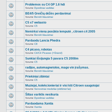
Naujų
temoje
neskaitytų
Problemos su C4 GP 1.6 hdi
nėra.
pranešimų
forume
Dyzeliniai varikliai
šioje
Naujų
temoje
neskaitytų
BE4/5 Greičių dėžės perdavimai
nėra.
pranešimų
forume
Bendri klausimai
šioje
Naujų
temoje
neskaitytų
C5 x7 webasto
nėra.
pranešimų
forume
C5
šioje
Naujų
temoje
neskaitytų
Nemirksi viena posūkio lemputė , citroen c4 2005
nėra.
pranešimų
forume
Bendri klausimai
šioje
Naujų
temoje
neskaitytų
Parduodu Lancia Phedra
nėra.
pranešimų
forume
C8
šioje
Naujų
temoje
neskaitytų
C4 picaso, robotas
nėra.
pranešimų
forume
C4/C4 Picasso (+Grand)
šioje
Naujų
temoje
neskaitytų
Sunkiai išsijungia 5 pavara C5 2008m
nėra.
pranešimų
forume
C5
šioje
Naujų
temoje
neskaitytų
radijos, automagnetolos, mago vin įrašymas.
nėra.
pranešimų
forume
Bendri klausimai
šioje
Naujų
temoje
neskaitytų
Priekiniai zibintai
nėra.
pranešimų
forume
C5
šioje
Naujų
temoje
neskaitytų
Muziejai, kolekcionieriai ir visi kiti Citroen saugotojai
nėra.
pranešimų
forume
Senoviniai modeliai (oldtimer'iai)
šioje
Naujų
temoje
neskaitytų
Šiltas variklis nesikuria
nėra.
pranešimų
forume
Dyzeliniai varikliai
šioje
Naujų
temoje
neskaitytų
Parduodama Xantia
nėra.
pranešimų
forume
Xantia
šioje
Naujų
temoje
neskaitytų