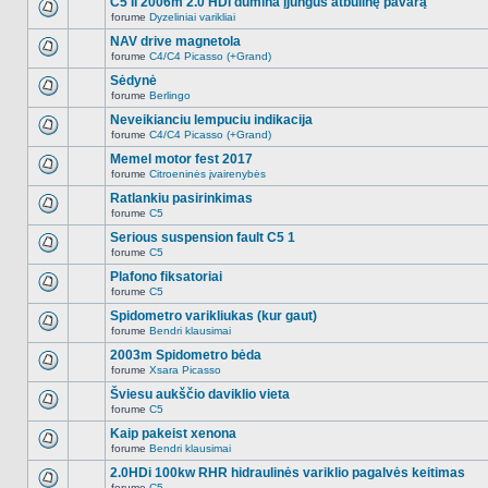
C5 II 2006m 2.0 HDi dūmina įjungus atbulinę pavarą
nėra.
pranešimų
forume
Dyzeliniai varikliai
šioje
Naujų
temoje
neskaitytų
NAV drive magnetola
nėra.
pranešimų
forume
C4/C4 Picasso (+Grand)
šioje
Naujų
temoje
neskaitytų
Sėdynė
nėra.
pranešimų
forume
Berlingo
šioje
Naujų
temoje
neskaitytų
Neveikianciu lempuciu indikacija
nėra.
pranešimų
forume
C4/C4 Picasso (+Grand)
šioje
Naujų
temoje
neskaitytų
Memel motor fest 2017
nėra.
pranešimų
forume
Citroeninės įvairenybės
šioje
Naujų
temoje
neskaitytų
Ratlankiu pasirinkimas
nėra.
pranešimų
forume
C5
šioje
Naujų
temoje
neskaitytų
Serious suspension fault C5 1
nėra.
pranešimų
forume
C5
šioje
Naujų
temoje
neskaitytų
Plafono fiksatoriai
nėra.
pranešimų
forume
C5
šioje
Naujų
temoje
neskaitytų
Spidometro varikliukas (kur gaut)
nėra.
pranešimų
forume
Bendri klausimai
šioje
Naujų
temoje
neskaitytų
2003m Spidometro bėda
nėra.
pranešimų
forume
Xsara Picasso
šioje
Naujų
temoje
neskaitytų
Šviesu aukščio daviklio vieta
nėra.
pranešimų
forume
C5
šioje
Naujų
temoje
neskaitytų
Kaip pakeist xenona
nėra.
pranešimų
forume
Bendri klausimai
šioje
Naujų
temoje
neskaitytų
2.0HDi 100kw RHR hidraulinės variklio pagalvės keitimas
nėra.
pranešimų
forume
C5