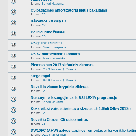
nėra.
pranešimų
forume
Bendri klausimai
šioje
Naujų
temoje
neskaitytų
C5 bagazines amortizatoriu pigus pakaitalas
nėra.
pranešimų
forume
C5
šioje
Naujų
temoje
neskaitytų
Ieškomos ZX dalys!!
nėra.
pranešimų
forume
ZX
šioje
Naujų
temoje
neskaitytų
Galiniai rūko žibintai
nėra.
pranešimų
forume
C5
šioje
Naujų
temoje
neskaitytų
C5 galiniai zibintai
nėra.
pranešimų
forume
Citroen naujienos
šioje
Naujų
temoje
neskaitytų
C5 X7 hidrocolindrų sandara
nėra.
pranešimų
forume
Hidropneumatika
šioje
Naujų
temoje
neskaitytų
Picasso nuo 2013 viršutinis ekranas
nėra.
pranešimų
forume
C4/C4 Picasso (+Grand)
šioje
Naujų
temoje
neskaitytų
stogo ragai
nėra.
pranešimų
forume
C4/C4 Picasso (+Grand)
šioje
Naujų
temoje
neskaitytų
Neveikia vienas kryptinis žibintas
nėra.
pranešimų
forume
C5
šioje
Naujų
temoje
neskaitytų
Nustatymo issaugojimas is BSI LEXIA programoje
nėra.
pranešimų
forume
Bendri klausimai
šioje
Naujų
temoje
neskaitytų
Koks pilasi vairo stiprintuvo skystis c5 1.6hdi 84kw 2012m
nėra.
pranešimų
forume
C5
šioje
Naujų
temoje
neskaitytų
Neveikia Citroen C5 spidometras
nėra.
pranešimų
forume
C5
šioje
Naujų
temoje
neskaitytų
DW10FC (AHW) galvos tarpinės remontas arba variklio keiti
nėra.
pranešimų
forume
Dyzeliniai varikliai
šioje