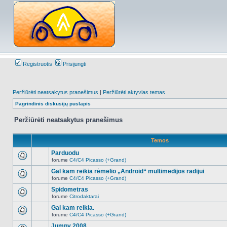
Registruotis
Prisijungti
Peržiūrėti neatsakytus pranešimus
|
Peržiūrėti aktyvias temas
Pagrindinis diskusijų puslapis
Peržiūrėti neatsakytus pranešimus
Temos
Parduodu
forume
C4/C4 Picasso (+Grand)
Naujų
neskaitytų
Gal kam reikia rėmelio „Android“ multimedijos radijui
pranešimų
forume
C4/C4 Picasso (+Grand)
šioje
Naujų
temoje
neskaitytų
Spidometras
nėra.
pranešimų
forume
Citrodaktarai
šioje
Naujų
temoje
neskaitytų
Gal kam reikia.
nėra.
pranešimų
forume
C4/C4 Picasso (+Grand)
šioje
Naujų
temoje
neskaitytų
Jumpy 2008