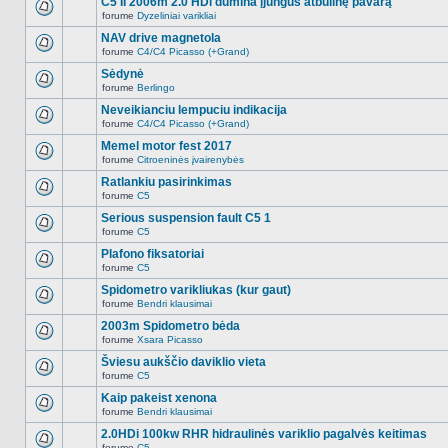
C5 II 2006m 2.0 HDi dūmina įjungus atbulinę pavarą
nėra.
pranešimų
forume
Dyzeliniai varikliai
šioje
Naujų
temoje
neskaitytų
NAV drive magnetola
nėra.
pranešimų
forume
C4/C4 Picasso (+Grand)
šioje
Naujų
temoje
neskaitytų
Sėdynė
nėra.
pranešimų
forume
Berlingo
šioje
Naujų
temoje
neskaitytų
Neveikianciu lempuciu indikacija
nėra.
pranešimų
forume
C4/C4 Picasso (+Grand)
šioje
Naujų
temoje
neskaitytų
Memel motor fest 2017
nėra.
pranešimų
forume
Citroeninės įvairenybės
šioje
Naujų
temoje
neskaitytų
Ratlankiu pasirinkimas
nėra.
pranešimų
forume
C5
šioje
Naujų
temoje
neskaitytų
Serious suspension fault C5 1
nėra.
pranešimų
forume
C5
šioje
Naujų
temoje
neskaitytų
Plafono fiksatoriai
nėra.
pranešimų
forume
C5
šioje
Naujų
temoje
neskaitytų
Spidometro varikliukas (kur gaut)
nėra.
pranešimų
forume
Bendri klausimai
šioje
Naujų
temoje
neskaitytų
2003m Spidometro bėda
nėra.
pranešimų
forume
Xsara Picasso
šioje
Naujų
temoje
neskaitytų
Šviesu aukščio daviklio vieta
nėra.
pranešimų
forume
C5
šioje
Naujų
temoje
neskaitytų
Kaip pakeist xenona
nėra.
pranešimų
forume
Bendri klausimai
šioje
Naujų
temoje
neskaitytų
2.0HDi 100kw RHR hidraulinės variklio pagalvės keitimas
nėra.
pranešimų
forume
C5