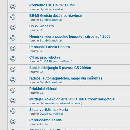
Naujų
temoje
neskaitytų
Problemos su C4 GP 1.6 hdi
nėra.
pranešimų
forume
Dyzeliniai varikliai
šioje
Naujų
temoje
neskaitytų
BE4/5 Greičių dėžės perdavimai
nėra.
pranešimų
forume
Bendri klausimai
šioje
Naujų
temoje
neskaitytų
C5 x7 webasto
nėra.
pranešimų
forume
C5
šioje
Naujų
temoje
neskaitytų
Nemirksi viena posūkio lemputė , citroen c4 2005
nėra.
pranešimų
forume
Bendri klausimai
šioje
Naujų
temoje
neskaitytų
Parduodu Lancia Phedra
nėra.
pranešimų
forume
C8
šioje
Naujų
temoje
neskaitytų
C4 picaso, robotas
nėra.
pranešimų
forume
C4/C4 Picasso (+Grand)
šioje
Naujų
temoje
neskaitytų
Sunkiai išsijungia 5 pavara C5 2008m
nėra.
pranešimų
forume
C5
šioje
Naujų
temoje
neskaitytų
radijos, automagnetolos, mago vin įrašymas.
nėra.
pranešimų
forume
Bendri klausimai
šioje
Naujų
temoje
neskaitytų
Priekiniai zibintai
nėra.
pranešimų
forume
C5
šioje
Naujų
temoje
neskaitytų
Muziejai, kolekcionieriai ir visi kiti Citroen saugotojai
nėra.
pranešimų
forume
Senoviniai modeliai (oldtimer'iai)
šioje
Naujų
temoje
neskaitytų
Šiltas variklis nesikuria
nėra.
pranešimų
forume
Dyzeliniai varikliai
šioje
Naujų
temoje
neskaitytų
Parduodama Xantia
nėra.
pranešimų
forume
Xantia
šioje
Naujų
temoje
neskaitytų