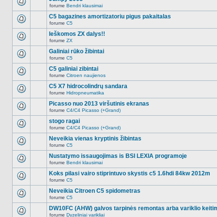
nėra.
pranešimų
forume
Bendri klausimai
šioje
Naujų
temoje
neskaitytų
C5 bagazines amortizatoriu pigus pakaitalas
nėra.
pranešimų
forume
C5
šioje
Naujų
temoje
neskaitytų
Ieškomos ZX dalys!!
nėra.
pranešimų
forume
ZX
šioje
Naujų
temoje
neskaitytų
Galiniai rūko žibintai
nėra.
pranešimų
forume
C5
šioje
Naujų
temoje
neskaitytų
C5 galiniai zibintai
nėra.
pranešimų
forume
Citroen naujienos
šioje
Naujų
temoje
neskaitytų
C5 X7 hidrocolindrų sandara
nėra.
pranešimų
forume
Hidropneumatika
šioje
Naujų
temoje
neskaitytų
Picasso nuo 2013 viršutinis ekranas
nėra.
pranešimų
forume
C4/C4 Picasso (+Grand)
šioje
Naujų
temoje
neskaitytų
stogo ragai
nėra.
pranešimų
forume
C4/C4 Picasso (+Grand)
šioje
Naujų
temoje
neskaitytų
Neveikia vienas kryptinis žibintas
nėra.
pranešimų
forume
C5
šioje
Naujų
temoje
neskaitytų
Nustatymo issaugojimas is BSI LEXIA programoje
nėra.
pranešimų
forume
Bendri klausimai
šioje
Naujų
temoje
neskaitytų
Koks pilasi vairo stiprintuvo skystis c5 1.6hdi 84kw 2012m
nėra.
pranešimų
forume
C5
šioje
Naujų
temoje
neskaitytų
Neveikia Citroen C5 spidometras
nėra.
pranešimų
forume
C5
šioje
Naujų
temoje
neskaitytų
DW10FC (AHW) galvos tarpinės remontas arba variklio keiti
nėra.
pranešimų
forume
Dyzeliniai varikliai
šioje