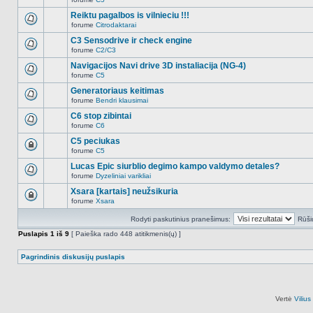
šioje
Naujų
temoje
neskaitytų
Reiktu pagalbos is vilnieciu !!!
nėra.
pranešimų
forume
Citrodaktarai
šioje
Naujų
temoje
neskaitytų
C3 Sensodrive ir check engine
nėra.
pranešimų
forume
C2/C3
šioje
Naujų
temoje
neskaitytų
Navigacijos Navi drive 3D instaliacija (NG-4)
nėra.
pranešimų
forume
C5
šioje
Naujų
temoje
neskaitytų
Generatoriaus keitimas
nėra.
pranešimų
forume
Bendri klausimai
šioje
Naujų
temoje
neskaitytų
C6 stop zibintai
nėra.
pranešimų
forume
C6
šioje
Naujų
temoje
neskaitytų
C5 peciukas
nėra.
pranešimų
forume
C5
šioje
Ši
temoje
tema
Lucas Epic siurblio degimo kampo valdymo detales?
nėra.
užrakinta,
forume
Dyzeliniai varikliai
jūs
Naujų
negalite
neskaitytų
Xsara [kartais] neužsikuria
redaguoti
pranešimų
pranešimų
forume
Xsara
šioje
Ši
arba
temoje
tema
atsakinėti
nėra.
Rodyti paskutinius pranešimus:
Rūši
užrakinta,
į
jūs
juos.
Puslapis
1
iš
9
[ Paieška rado 448 atitikmenis(ų) ]
negalite
redaguoti
pranešimų
Pagrindinis diskusijų puslapis
arba
atsakinėti
į
juos.
Vertė
Viliu