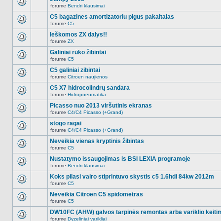
nėra.
pranešimų
forume
Bendri klausimai
šioje
Naujų
temoje
neskaitytų
C5 bagazines amortizatoriu pigus pakaitalas
nėra.
pranešimų
forume
C5
šioje
Naujų
temoje
neskaitytų
Ieškomos ZX dalys!!
nėra.
pranešimų
forume
ZX
šioje
Naujų
temoje
neskaitytų
Galiniai rūko žibintai
nėra.
pranešimų
forume
C5
šioje
Naujų
temoje
neskaitytų
C5 galiniai zibintai
nėra.
pranešimų
forume
Citroen naujienos
šioje
Naujų
temoje
neskaitytų
C5 X7 hidrocolindrų sandara
nėra.
pranešimų
forume
Hidropneumatika
šioje
Naujų
temoje
neskaitytų
Picasso nuo 2013 viršutinis ekranas
nėra.
pranešimų
forume
C4/C4 Picasso (+Grand)
šioje
Naujų
temoje
neskaitytų
stogo ragai
nėra.
pranešimų
forume
C4/C4 Picasso (+Grand)
šioje
Naujų
temoje
neskaitytų
Neveikia vienas kryptinis žibintas
nėra.
pranešimų
forume
C5
šioje
Naujų
temoje
neskaitytų
Nustatymo issaugojimas is BSI LEXIA programoje
nėra.
pranešimų
forume
Bendri klausimai
šioje
Naujų
temoje
neskaitytų
Koks pilasi vairo stiprintuvo skystis c5 1.6hdi 84kw 2012m
nėra.
pranešimų
forume
C5
šioje
Naujų
temoje
neskaitytų
Neveikia Citroen C5 spidometras
nėra.
pranešimų
forume
C5
šioje
Naujų
temoje
neskaitytų
DW10FC (AHW) galvos tarpinės remontas arba variklio keiti
nėra.
pranešimų
forume
Dyzeliniai varikliai
šioje