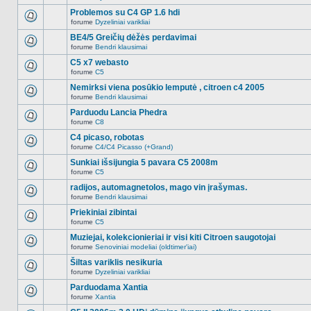
Naujų
temoje
neskaitytų
Problemos su C4 GP 1.6 hdi
nėra.
pranešimų
forume
Dyzeliniai varikliai
šioje
Naujų
temoje
neskaitytų
BE4/5 Greičių dėžės perdavimai
nėra.
pranešimų
forume
Bendri klausimai
šioje
Naujų
temoje
neskaitytų
C5 x7 webasto
nėra.
pranešimų
forume
C5
šioje
Naujų
temoje
neskaitytų
Nemirksi viena posūkio lemputė , citroen c4 2005
nėra.
pranešimų
forume
Bendri klausimai
šioje
Naujų
temoje
neskaitytų
Parduodu Lancia Phedra
nėra.
pranešimų
forume
C8
šioje
Naujų
temoje
neskaitytų
C4 picaso, robotas
nėra.
pranešimų
forume
C4/C4 Picasso (+Grand)
šioje
Naujų
temoje
neskaitytų
Sunkiai išsijungia 5 pavara C5 2008m
nėra.
pranešimų
forume
C5
šioje
Naujų
temoje
neskaitytų
radijos, automagnetolos, mago vin įrašymas.
nėra.
pranešimų
forume
Bendri klausimai
šioje
Naujų
temoje
neskaitytų
Priekiniai zibintai
nėra.
pranešimų
forume
C5
šioje
Naujų
temoje
neskaitytų
Muziejai, kolekcionieriai ir visi kiti Citroen saugotojai
nėra.
pranešimų
forume
Senoviniai modeliai (oldtimer'iai)
šioje
Naujų
temoje
neskaitytų
Šiltas variklis nesikuria
nėra.
pranešimų
forume
Dyzeliniai varikliai
šioje
Naujų
temoje
neskaitytų
Parduodama Xantia
nėra.
pranešimų
forume
Xantia
šioje
Naujų
temoje
neskaitytų