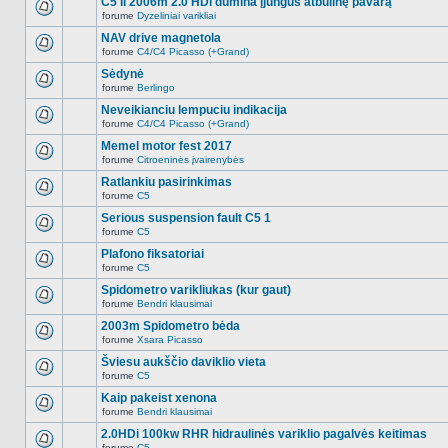
C5 II 2006m 2.0 HDi dūmina įjungus atbulinę pavarą
nėra.
pranešimų
forume
Dyzeliniai varikliai
šioje
Naujų
temoje
neskaitytų
NAV drive magnetola
nėra.
pranešimų
forume
C4/C4 Picasso (+Grand)
šioje
Naujų
temoje
neskaitytų
Sėdynė
nėra.
pranešimų
forume
Berlingo
šioje
Naujų
temoje
neskaitytų
Neveikianciu lempuciu indikacija
nėra.
pranešimų
forume
C4/C4 Picasso (+Grand)
šioje
Naujų
temoje
neskaitytų
Memel motor fest 2017
nėra.
pranešimų
forume
Citroeninės įvairenybės
šioje
Naujų
temoje
neskaitytų
Ratlankiu pasirinkimas
nėra.
pranešimų
forume
C5
šioje
Naujų
temoje
neskaitytų
Serious suspension fault C5 1
nėra.
pranešimų
forume
C5
šioje
Naujų
temoje
neskaitytų
Plafono fiksatoriai
nėra.
pranešimų
forume
C5
šioje
Naujų
temoje
neskaitytų
Spidometro varikliukas (kur gaut)
nėra.
pranešimų
forume
Bendri klausimai
šioje
Naujų
temoje
neskaitytų
2003m Spidometro bėda
nėra.
pranešimų
forume
Xsara Picasso
šioje
Naujų
temoje
neskaitytų
Šviesu aukščio daviklio vieta
nėra.
pranešimų
forume
C5
šioje
Naujų
temoje
neskaitytų
Kaip pakeist xenona
nėra.
pranešimų
forume
Bendri klausimai
šioje
Naujų
temoje
neskaitytų
2.0HDi 100kw RHR hidraulinės variklio pagalvės keitimas
nėra.
pranešimų
forume
C5