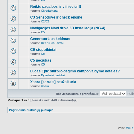
šioje
Naujų
temoje
neskaitytų
Reiktu pagalbos is vilnieciu !!!
nėra.
pranešimų
forume
Citrodaktarai
šioje
Naujų
temoje
neskaitytų
C3 Sensodrive ir check engine
nėra.
pranešimų
forume
C2/C3
šioje
Naujų
temoje
neskaitytų
Navigacijos Navi drive 3D instaliacija (NG-4)
nėra.
pranešimų
forume
C5
šioje
Naujų
temoje
neskaitytų
Generatoriaus keitimas
nėra.
pranešimų
forume
Bendri klausimai
šioje
Naujų
temoje
neskaitytų
C6 stop zibintai
nėra.
pranešimų
forume
C6
šioje
Naujų
temoje
neskaitytų
C5 peciukas
nėra.
pranešimų
forume
C5
šioje
Ši
temoje
tema
Lucas Epic siurblio degimo kampo valdymo detales?
nėra.
užrakinta,
forume
Dyzeliniai varikliai
jūs
Naujų
negalite
neskaitytų
Xsara [kartais] neužsikuria
redaguoti
pranešimų
pranešimų
forume
Xsara
šioje
Ši
arba
temoje
tema
atsakinėti
nėra.
Rodyti paskutinius pranešimus:
Rūši
užrakinta,
į
jūs
juos.
Puslapis
1
iš
9
[ Paieška rado 448 atitikmenis(ų) ]
negalite
redaguoti
pranešimų
Pagrindinis diskusijų puslapis
arba
atsakinėti
į
juos.
Vertė
Viliu