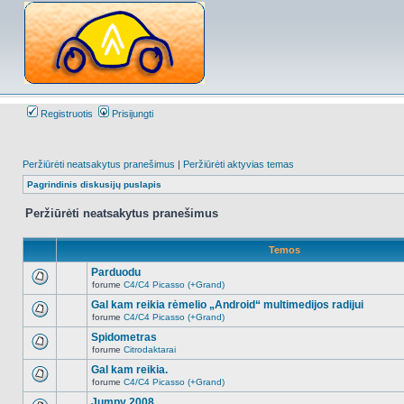
Registruotis
Prisijungti
Peržiūrėti neatsakytus pranešimus
|
Peržiūrėti aktyvias temas
Pagrindinis diskusijų puslapis
Peržiūrėti neatsakytus pranešimus
Temos
Parduodu
forume
C4/C4 Picasso (+Grand)
Naujų
neskaitytų
Gal kam reikia rėmelio „Android“ multimedijos radijui
pranešimų
forume
C4/C4 Picasso (+Grand)
šioje
Naujų
temoje
neskaitytų
Spidometras
nėra.
pranešimų
forume
Citrodaktarai
šioje
Naujų
temoje
neskaitytų
Gal kam reikia.
nėra.
pranešimų
forume
C4/C4 Picasso (+Grand)
šioje
Naujų
temoje
neskaitytų
Jumpy 2008