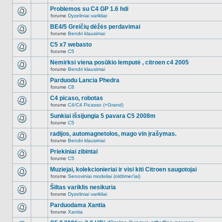
Naujų
temoje
neskaitytų
Problemos su C4 GP 1.6 hdi
nėra.
pranešimų
forume
Dyzeliniai varikliai
šioje
Naujų
temoje
neskaitytų
BE4/5 Greičių dėžės perdavimai
nėra.
pranešimų
forume
Bendri klausimai
šioje
Naujų
temoje
neskaitytų
C5 x7 webasto
nėra.
pranešimų
forume
C5
šioje
Naujų
temoje
neskaitytų
Nemirksi viena posūkio lemputė , citroen c4 2005
nėra.
pranešimų
forume
Bendri klausimai
šioje
Naujų
temoje
neskaitytų
Parduodu Lancia Phedra
nėra.
pranešimų
forume
C8
šioje
Naujų
temoje
neskaitytų
C4 picaso, robotas
nėra.
pranešimų
forume
C4/C4 Picasso (+Grand)
šioje
Naujų
temoje
neskaitytų
Sunkiai išsijungia 5 pavara C5 2008m
nėra.
pranešimų
forume
C5
šioje
Naujų
temoje
neskaitytų
radijos, automagnetolos, mago vin įrašymas.
nėra.
pranešimų
forume
Bendri klausimai
šioje
Naujų
temoje
neskaitytų
Priekiniai zibintai
nėra.
pranešimų
forume
C5
šioje
Naujų
temoje
neskaitytų
Muziejai, kolekcionieriai ir visi kiti Citroen saugotojai
nėra.
pranešimų
forume
Senoviniai modeliai (oldtimer'iai)
šioje
Naujų
temoje
neskaitytų
Šiltas variklis nesikuria
nėra.
pranešimų
forume
Dyzeliniai varikliai
šioje
Naujų
temoje
neskaitytų
Parduodama Xantia
nėra.
pranešimų
forume
Xantia
šioje
Naujų
temoje
neskaitytų