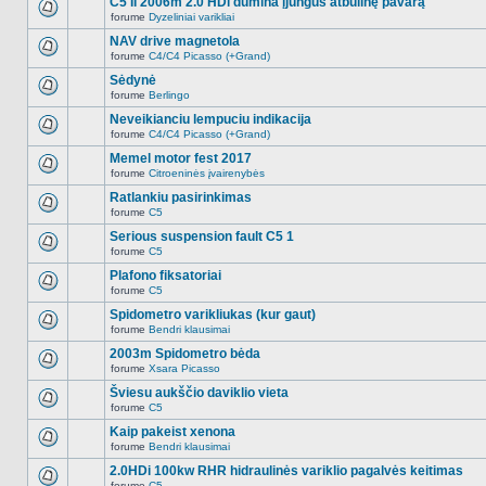
C5 II 2006m 2.0 HDi dūmina įjungus atbulinę pavarą
nėra.
pranešimų
forume
Dyzeliniai varikliai
šioje
Naujų
temoje
neskaitytų
NAV drive magnetola
nėra.
pranešimų
forume
C4/C4 Picasso (+Grand)
šioje
Naujų
temoje
neskaitytų
Sėdynė
nėra.
pranešimų
forume
Berlingo
šioje
Naujų
temoje
neskaitytų
Neveikianciu lempuciu indikacija
nėra.
pranešimų
forume
C4/C4 Picasso (+Grand)
šioje
Naujų
temoje
neskaitytų
Memel motor fest 2017
nėra.
pranešimų
forume
Citroeninės įvairenybės
šioje
Naujų
temoje
neskaitytų
Ratlankiu pasirinkimas
nėra.
pranešimų
forume
C5
šioje
Naujų
temoje
neskaitytų
Serious suspension fault C5 1
nėra.
pranešimų
forume
C5
šioje
Naujų
temoje
neskaitytų
Plafono fiksatoriai
nėra.
pranešimų
forume
C5
šioje
Naujų
temoje
neskaitytų
Spidometro varikliukas (kur gaut)
nėra.
pranešimų
forume
Bendri klausimai
šioje
Naujų
temoje
neskaitytų
2003m Spidometro bėda
nėra.
pranešimų
forume
Xsara Picasso
šioje
Naujų
temoje
neskaitytų
Šviesu aukščio daviklio vieta
nėra.
pranešimų
forume
C5
šioje
Naujų
temoje
neskaitytų
Kaip pakeist xenona
nėra.
pranešimų
forume
Bendri klausimai
šioje
Naujų
temoje
neskaitytų
2.0HDi 100kw RHR hidraulinės variklio pagalvės keitimas
nėra.
pranešimų
forume
C5