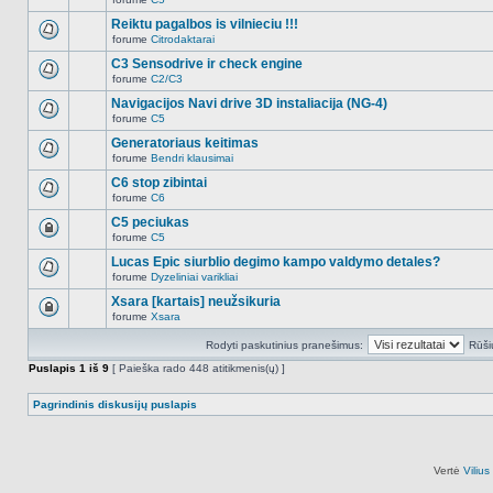
šioje
Naujų
temoje
neskaitytų
Reiktu pagalbos is vilnieciu !!!
nėra.
pranešimų
forume
Citrodaktarai
šioje
Naujų
temoje
neskaitytų
C3 Sensodrive ir check engine
nėra.
pranešimų
forume
C2/C3
šioje
Naujų
temoje
neskaitytų
Navigacijos Navi drive 3D instaliacija (NG-4)
nėra.
pranešimų
forume
C5
šioje
Naujų
temoje
neskaitytų
Generatoriaus keitimas
nėra.
pranešimų
forume
Bendri klausimai
šioje
Naujų
temoje
neskaitytų
C6 stop zibintai
nėra.
pranešimų
forume
C6
šioje
Naujų
temoje
neskaitytų
C5 peciukas
nėra.
pranešimų
forume
C5
šioje
Ši
temoje
tema
Lucas Epic siurblio degimo kampo valdymo detales?
nėra.
užrakinta,
forume
Dyzeliniai varikliai
jūs
Naujų
negalite
neskaitytų
Xsara [kartais] neužsikuria
redaguoti
pranešimų
pranešimų
forume
Xsara
šioje
Ši
arba
temoje
tema
atsakinėti
nėra.
Rodyti paskutinius pranešimus:
Rūši
užrakinta,
į
jūs
juos.
Puslapis
1
iš
9
[ Paieška rado 448 atitikmenis(ų) ]
negalite
redaguoti
pranešimų
Pagrindinis diskusijų puslapis
arba
atsakinėti
į
juos.
Vertė
Viliu