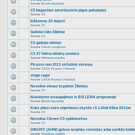
nėra.
pranešimų
forume
Bendri klausimai
šioje
Naujų
temoje
neskaitytų
C5 bagazines amortizatoriu pigus pakaitalas
nėra.
pranešimų
forume
C5
šioje
Naujų
temoje
neskaitytų
Ieškomos ZX dalys!!
nėra.
pranešimų
forume
ZX
šioje
Naujų
temoje
neskaitytų
Galiniai rūko žibintai
nėra.
pranešimų
forume
C5
šioje
Naujų
temoje
neskaitytų
C5 galiniai zibintai
nėra.
pranešimų
forume
Citroen naujienos
šioje
Naujų
temoje
neskaitytų
C5 X7 hidrocolindrų sandara
nėra.
pranešimų
forume
Hidropneumatika
šioje
Naujų
temoje
neskaitytų
Picasso nuo 2013 viršutinis ekranas
nėra.
pranešimų
forume
C4/C4 Picasso (+Grand)
šioje
Naujų
temoje
neskaitytų
stogo ragai
nėra.
pranešimų
forume
C4/C4 Picasso (+Grand)
šioje
Naujų
temoje
neskaitytų
Neveikia vienas kryptinis žibintas
nėra.
pranešimų
forume
C5
šioje
Naujų
temoje
neskaitytų
Nustatymo issaugojimas is BSI LEXIA programoje
nėra.
pranešimų
forume
Bendri klausimai
šioje
Naujų
temoje
neskaitytų
Koks pilasi vairo stiprintuvo skystis c5 1.6hdi 84kw 2012m
nėra.
pranešimų
forume
C5
šioje
Naujų
temoje
neskaitytų
Neveikia Citroen C5 spidometras
nėra.
pranešimų
forume
C5
šioje
Naujų
temoje
neskaitytų
DW10FC (AHW) galvos tarpinės remontas arba variklio keiti
nėra.
pranešimų
forume
Dyzeliniai varikliai
šioje