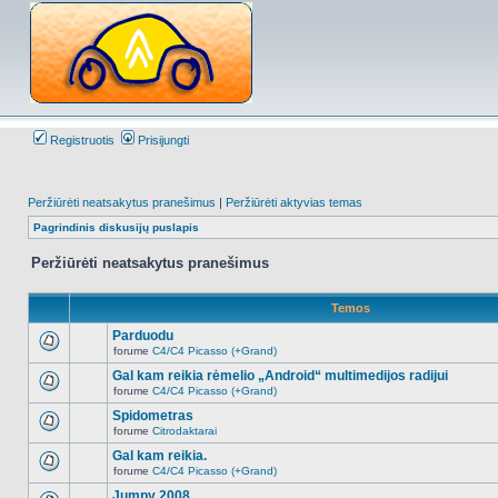
Registruotis
Prisijungti
Peržiūrėti neatsakytus pranešimus
|
Peržiūrėti aktyvias temas
Pagrindinis diskusijų puslapis
Peržiūrėti neatsakytus pranešimus
Temos
Parduodu
forume
C4/C4 Picasso (+Grand)
Naujų
neskaitytų
Gal kam reikia rėmelio „Android“ multimedijos radijui
pranešimų
forume
C4/C4 Picasso (+Grand)
šioje
Naujų
temoje
neskaitytų
Spidometras
nėra.
pranešimų
forume
Citrodaktarai
šioje
Naujų
temoje
neskaitytų
Gal kam reikia.
nėra.
pranešimų
forume
C4/C4 Picasso (+Grand)
šioje
Naujų
temoje
neskaitytų
Jumpy 2008