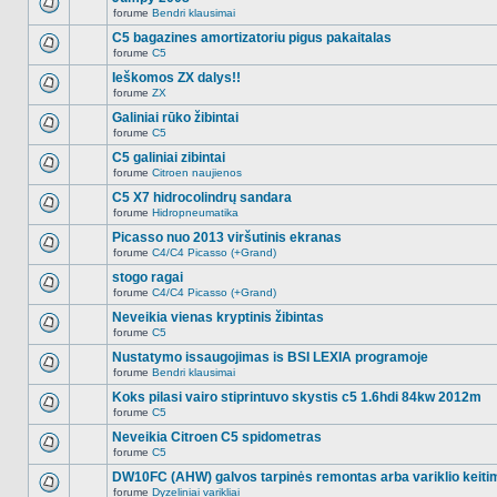
nėra.
pranešimų
forume
Bendri klausimai
šioje
Naujų
temoje
neskaitytų
C5 bagazines amortizatoriu pigus pakaitalas
nėra.
pranešimų
forume
C5
šioje
Naujų
temoje
neskaitytų
Ieškomos ZX dalys!!
nėra.
pranešimų
forume
ZX
šioje
Naujų
temoje
neskaitytų
Galiniai rūko žibintai
nėra.
pranešimų
forume
C5
šioje
Naujų
temoje
neskaitytų
C5 galiniai zibintai
nėra.
pranešimų
forume
Citroen naujienos
šioje
Naujų
temoje
neskaitytų
C5 X7 hidrocolindrų sandara
nėra.
pranešimų
forume
Hidropneumatika
šioje
Naujų
temoje
neskaitytų
Picasso nuo 2013 viršutinis ekranas
nėra.
pranešimų
forume
C4/C4 Picasso (+Grand)
šioje
Naujų
temoje
neskaitytų
stogo ragai
nėra.
pranešimų
forume
C4/C4 Picasso (+Grand)
šioje
Naujų
temoje
neskaitytų
Neveikia vienas kryptinis žibintas
nėra.
pranešimų
forume
C5
šioje
Naujų
temoje
neskaitytų
Nustatymo issaugojimas is BSI LEXIA programoje
nėra.
pranešimų
forume
Bendri klausimai
šioje
Naujų
temoje
neskaitytų
Koks pilasi vairo stiprintuvo skystis c5 1.6hdi 84kw 2012m
nėra.
pranešimų
forume
C5
šioje
Naujų
temoje
neskaitytų
Neveikia Citroen C5 spidometras
nėra.
pranešimų
forume
C5
šioje
Naujų
temoje
neskaitytų
DW10FC (AHW) galvos tarpinės remontas arba variklio keiti
nėra.
pranešimų
forume
Dyzeliniai varikliai
šioje