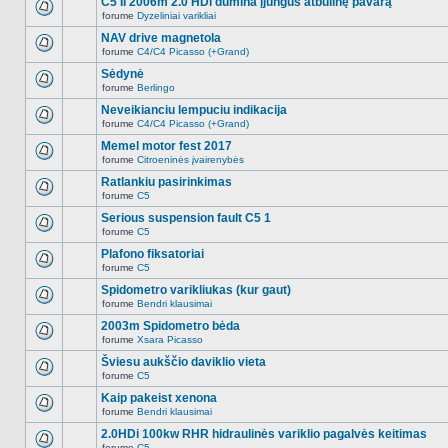
C5 II 2006m 2.0 HDi dūmina įjungus atbulinę pavarą
nėra.
pranešimų
forume
Dyzeliniai varikliai
šioje
Naujų
temoje
neskaitytų
NAV drive magnetola
nėra.
pranešimų
forume
C4/C4 Picasso (+Grand)
šioje
Naujų
temoje
neskaitytų
Sėdynė
nėra.
pranešimų
forume
Berlingo
šioje
Naujų
temoje
neskaitytų
Neveikianciu lempuciu indikacija
nėra.
pranešimų
forume
C4/C4 Picasso (+Grand)
šioje
Naujų
temoje
neskaitytų
Memel motor fest 2017
nėra.
pranešimų
forume
Citroeninės įvairenybės
šioje
Naujų
temoje
neskaitytų
Ratlankiu pasirinkimas
nėra.
pranešimų
forume
C5
šioje
Naujų
temoje
neskaitytų
Serious suspension fault C5 1
nėra.
pranešimų
forume
C5
šioje
Naujų
temoje
neskaitytų
Plafono fiksatoriai
nėra.
pranešimų
forume
C5
šioje
Naujų
temoje
neskaitytų
Spidometro varikliukas (kur gaut)
nėra.
pranešimų
forume
Bendri klausimai
šioje
Naujų
temoje
neskaitytų
2003m Spidometro bėda
nėra.
pranešimų
forume
Xsara Picasso
šioje
Naujų
temoje
neskaitytų
Šviesu aukščio daviklio vieta
nėra.
pranešimų
forume
C5
šioje
Naujų
temoje
neskaitytų
Kaip pakeist xenona
nėra.
pranešimų
forume
Bendri klausimai
šioje
Naujų
temoje
neskaitytų
2.0HDi 100kw RHR hidraulinės variklio pagalvės keitimas
nėra.
pranešimų
forume
C5