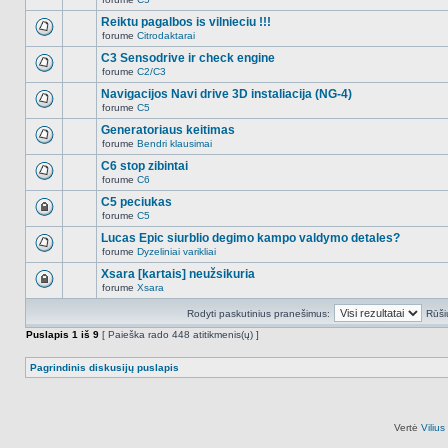
šioje
Naujų
temoje
neskaitytų
Reiktu pagalbos is vilnieciu !!!
nėra.
pranešimų
forume
Citrodaktarai
šioje
Naujų
temoje
neskaitytų
C3 Sensodrive ir check engine
nėra.
pranešimų
forume
C2/C3
šioje
Naujų
temoje
neskaitytų
Navigacijos Navi drive 3D instaliacija (NG-4)
nėra.
pranešimų
forume
C5
šioje
Naujų
temoje
neskaitytų
Generatoriaus keitimas
nėra.
pranešimų
forume
Bendri klausimai
šioje
Naujų
temoje
neskaitytų
C6 stop zibintai
nėra.
pranešimų
forume
C6
šioje
Naujų
temoje
neskaitytų
C5 peciukas
nėra.
pranešimų
forume
C5
šioje
Ši
temoje
tema
Lucas Epic siurblio degimo kampo valdymo detales?
nėra.
užrakinta,
forume
Dyzeliniai varikliai
jūs
Naujų
negalite
neskaitytų
Xsara [kartais] neužsikuria
redaguoti
pranešimų
pranešimų
forume
Xsara
šioje
Ši
arba
temoje
tema
atsakinėti
nėra.
Rodyti paskutinius pranešimus:
Rūši
užrakinta,
į
jūs
juos.
Puslapis
1
iš
9
[ Paieška rado 448 atitikmenis(ų) ]
negalite
redaguoti
pranešimų
Pagrindinis diskusijų puslapis
arba
atsakinėti
į
juos.
Vertė
Viliu