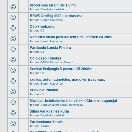
Naujų
temoje
neskaitytų
Problemos su C4 GP 1.6 hdi
nėra.
pranešimų
forume
Dyzeliniai varikliai
šioje
Naujų
temoje
neskaitytų
BE4/5 Greičių dėžės perdavimai
nėra.
pranešimų
forume
Bendri klausimai
šioje
Naujų
temoje
neskaitytų
C5 x7 webasto
nėra.
pranešimų
forume
C5
šioje
Naujų
temoje
neskaitytų
Nemirksi viena posūkio lemputė , citroen c4 2005
nėra.
pranešimų
forume
Bendri klausimai
šioje
Naujų
temoje
neskaitytų
Parduodu Lancia Phedra
nėra.
pranešimų
forume
C8
šioje
Naujų
temoje
neskaitytų
C4 picaso, robotas
nėra.
pranešimų
forume
C4/C4 Picasso (+Grand)
šioje
Naujų
temoje
neskaitytų
Sunkiai išsijungia 5 pavara C5 2008m
nėra.
pranešimų
forume
C5
šioje
Naujų
temoje
neskaitytų
radijos, automagnetolos, mago vin įrašymas.
nėra.
pranešimų
forume
Bendri klausimai
šioje
Naujų
temoje
neskaitytų
Priekiniai zibintai
nėra.
pranešimų
forume
C5
šioje
Naujų
temoje
neskaitytų
Muziejai, kolekcionieriai ir visi kiti Citroen saugotojai
nėra.
pranešimų
forume
Senoviniai modeliai (oldtimer'iai)
šioje
Naujų
temoje
neskaitytų
Šiltas variklis nesikuria
nėra.
pranešimų
forume
Dyzeliniai varikliai
šioje
Naujų
temoje
neskaitytų
Parduodama Xantia
nėra.
pranešimų
forume
Xantia
šioje
Naujų
temoje
neskaitytų