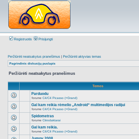
Registruotis
Prisijungti
Peržiūrėti neatsakytus pranešimus
|
Peržiūrėti aktyvias temas
Pagrindinis diskusijų puslapis
Peržiūrėti neatsakytus pranešimus
Temos
Parduodu
forume
C4/C4 Picasso (+Grand)
Naujų
neskaitytų
Gal kam reikia rėmelio „Android“ multimedijos radijui
pranešimų
forume
C4/C4 Picasso (+Grand)
šioje
Naujų
temoje
neskaitytų
Spidometras
nėra.
pranešimų
forume
Citrodaktarai
šioje
Naujų
temoje
neskaitytų
Gal kam reikia.
nėra.
pranešimų
forume
C4/C4 Picasso (+Grand)
šioje
Naujų
temoje
neskaitytų
Jumpy 2008