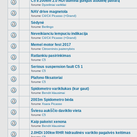
C5 II 2006m 2.0 HDi dūmina įjungus atbulinę pavarą
nėra.
pranešimų
forume
Dyzeliniai varikliai
šioje
Naujų
temoje
neskaitytų
NAV drive magnetola
nėra.
pranešimų
forume
C4/C4 Picasso (+Grand)
šioje
Naujų
temoje
neskaitytų
Sėdynė
nėra.
pranešimų
forume
Berlingo
šioje
Naujų
temoje
neskaitytų
Neveikianciu lempuciu indikacija
nėra.
pranešimų
forume
C4/C4 Picasso (+Grand)
šioje
Naujų
temoje
neskaitytų
Memel motor fest 2017
nėra.
pranešimų
forume
Citroeninės įvairenybės
šioje
Naujų
temoje
neskaitytų
Ratlankiu pasirinkimas
nėra.
pranešimų
forume
C5
šioje
Naujų
temoje
neskaitytų
Serious suspension fault C5 1
nėra.
pranešimų
forume
C5
šioje
Naujų
temoje
neskaitytų
Plafono fiksatoriai
nėra.
pranešimų
forume
C5
šioje
Naujų
temoje
neskaitytų
Spidometro varikliukas (kur gaut)
nėra.
pranešimų
forume
Bendri klausimai
šioje
Naujų
temoje
neskaitytų
2003m Spidometro bėda
nėra.
pranešimų
forume
Xsara Picasso
šioje
Naujų
temoje
neskaitytų
Šviesu aukščio daviklio vieta
nėra.
pranešimų
forume
C5
šioje
Naujų
temoje
neskaitytų
Kaip pakeist xenona
nėra.
pranešimų
forume
Bendri klausimai
šioje
Naujų
temoje
neskaitytų
2.0HDi 100kw RHR hidraulinės variklio pagalvės keitimas
nėra.
pranešimų
forume
C5