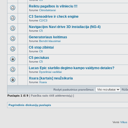
šioje
Naujų
temoje
neskaitytų
Reiktu pagalbos is vilnieciu !!!
nėra.
pranešimų
forume
Citrodaktarai
šioje
Naujų
temoje
neskaitytų
C3 Sensodrive ir check engine
nėra.
pranešimų
forume
C2/C3
šioje
Naujų
temoje
neskaitytų
Navigacijos Navi drive 3D instaliacija (NG-4)
nėra.
pranešimų
forume
C5
šioje
Naujų
temoje
neskaitytų
Generatoriaus keitimas
nėra.
pranešimų
forume
Bendri klausimai
šioje
Naujų
temoje
neskaitytų
C6 stop zibintai
nėra.
pranešimų
forume
C6
šioje
Naujų
temoje
neskaitytų
C5 peciukas
nėra.
pranešimų
forume
C5
šioje
Ši
temoje
tema
Lucas Epic siurblio degimo kampo valdymo detales?
nėra.
užrakinta,
forume
Dyzeliniai varikliai
jūs
Naujų
negalite
neskaitytų
Xsara [kartais] neužsikuria
redaguoti
pranešimų
pranešimų
forume
Xsara
šioje
Ši
arba
temoje
tema
atsakinėti
nėra.
Rodyti paskutinius pranešimus:
Rūši
užrakinta,
į
jūs
juos.
Puslapis
1
iš
9
[ Paieška rado 448 atitikmenis(ų) ]
negalite
redaguoti
pranešimų
Pagrindinis diskusijų puslapis
arba
atsakinėti
į
juos.
Vertė
Viliu