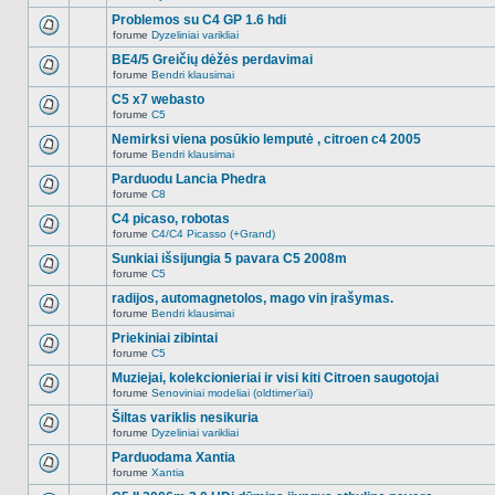
Naujų
temoje
neskaitytų
Problemos su C4 GP 1.6 hdi
nėra.
pranešimų
forume
Dyzeliniai varikliai
šioje
Naujų
temoje
neskaitytų
BE4/5 Greičių dėžės perdavimai
nėra.
pranešimų
forume
Bendri klausimai
šioje
Naujų
temoje
neskaitytų
C5 x7 webasto
nėra.
pranešimų
forume
C5
šioje
Naujų
temoje
neskaitytų
Nemirksi viena posūkio lemputė , citroen c4 2005
nėra.
pranešimų
forume
Bendri klausimai
šioje
Naujų
temoje
neskaitytų
Parduodu Lancia Phedra
nėra.
pranešimų
forume
C8
šioje
Naujų
temoje
neskaitytų
C4 picaso, robotas
nėra.
pranešimų
forume
C4/C4 Picasso (+Grand)
šioje
Naujų
temoje
neskaitytų
Sunkiai išsijungia 5 pavara C5 2008m
nėra.
pranešimų
forume
C5
šioje
Naujų
temoje
neskaitytų
radijos, automagnetolos, mago vin įrašymas.
nėra.
pranešimų
forume
Bendri klausimai
šioje
Naujų
temoje
neskaitytų
Priekiniai zibintai
nėra.
pranešimų
forume
C5
šioje
Naujų
temoje
neskaitytų
Muziejai, kolekcionieriai ir visi kiti Citroen saugotojai
nėra.
pranešimų
forume
Senoviniai modeliai (oldtimer'iai)
šioje
Naujų
temoje
neskaitytų
Šiltas variklis nesikuria
nėra.
pranešimų
forume
Dyzeliniai varikliai
šioje
Naujų
temoje
neskaitytų
Parduodama Xantia
nėra.
pranešimų
forume
Xantia
šioje
Naujų
temoje
neskaitytų