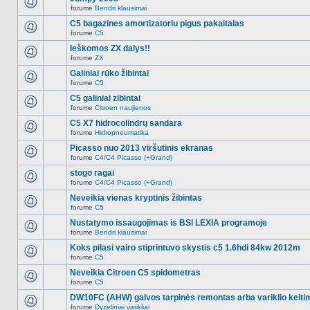
nėra.
pranešimų
forume
Bendri klausimai
šioje
Naujų
temoje
neskaitytų
C5 bagazines amortizatoriu pigus pakaitalas
nėra.
pranešimų
forume
C5
šioje
Naujų
temoje
neskaitytų
Ieškomos ZX dalys!!
nėra.
pranešimų
forume
ZX
šioje
Naujų
temoje
neskaitytų
Galiniai rūko žibintai
nėra.
pranešimų
forume
C5
šioje
Naujų
temoje
neskaitytų
C5 galiniai zibintai
nėra.
pranešimų
forume
Citroen naujienos
šioje
Naujų
temoje
neskaitytų
C5 X7 hidrocolindrų sandara
nėra.
pranešimų
forume
Hidropneumatika
šioje
Naujų
temoje
neskaitytų
Picasso nuo 2013 viršutinis ekranas
nėra.
pranešimų
forume
C4/C4 Picasso (+Grand)
šioje
Naujų
temoje
neskaitytų
stogo ragai
nėra.
pranešimų
forume
C4/C4 Picasso (+Grand)
šioje
Naujų
temoje
neskaitytų
Neveikia vienas kryptinis žibintas
nėra.
pranešimų
forume
C5
šioje
Naujų
temoje
neskaitytų
Nustatymo issaugojimas is BSI LEXIA programoje
nėra.
pranešimų
forume
Bendri klausimai
šioje
Naujų
temoje
neskaitytų
Koks pilasi vairo stiprintuvo skystis c5 1.6hdi 84kw 2012m
nėra.
pranešimų
forume
C5
šioje
Naujų
temoje
neskaitytų
Neveikia Citroen C5 spidometras
nėra.
pranešimų
forume
C5
šioje
Naujų
temoje
neskaitytų
DW10FC (AHW) galvos tarpinės remontas arba variklio keiti
nėra.
pranešimų
forume
Dyzeliniai varikliai
šioje