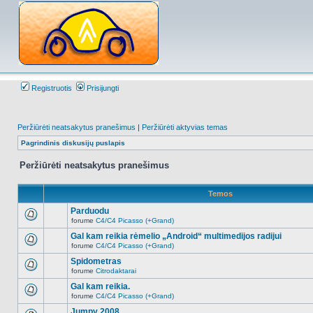
Registruotis
Prisijungti
Peržiūrėti neatsakytus pranešimus
|
Peržiūrėti aktyvias temas
Pagrindinis diskusijų puslapis
Peržiūrėti neatsakytus pranešimus
Temos
Parduodu
forume
C4/C4 Picasso (+Grand)
Naujų
neskaitytų
Gal kam reikia rėmelio „Android“ multimedijos radijui
pranešimų
forume
C4/C4 Picasso (+Grand)
šioje
Naujų
temoje
neskaitytų
Spidometras
nėra.
pranešimų
forume
Citrodaktarai
šioje
Naujų
temoje
neskaitytų
Gal kam reikia.
nėra.
pranešimų
forume
C4/C4 Picasso (+Grand)
šioje
Naujų
temoje
neskaitytų
Jumpy 2008