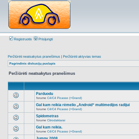
Registruotis
Prisijungti
Peržiūrėti neatsakytus pranešimus
|
Peržiūrėti aktyvias temas
Pagrindinis diskusijų puslapis
Peržiūrėti neatsakytus pranešimus
Parduodu
forume
C4/C4 Picasso (+Grand)
Naujų
neskaitytų
Gal kam reikia rėmelio „Android“ multimedijos radijui
pranešimų
forume
C4/C4 Picasso (+Grand)
šioje
Naujų
temoje
neskaitytų
Spidometras
nėra.
pranešimų
forume
Citrodaktarai
šioje
Naujų
temoje
neskaitytų
Gal kam reikia.
nėra.
pranešimų
forume
C4/C4 Picasso (+Grand)
šioje
Naujų
temoje
neskaitytų
Jumpy 2008