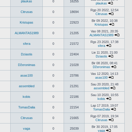
plaukas
0
16255
pranešimus
plaukas
Peržiūrėti
naujausius
Rgp 20 2022, 12:54
Citrusas
0
18694
pranešimus
Citrusas
Peržiūrėti
naujausius
Bir 09 2022, 10:38
Kristupas
0
22923
pranešimus
Kristupas
Peržiūrėti
naujausius
Vas 08 2021, 20:35
ALMANTAS1989
0
21205
pranešimus
ALMANTAS1989
Peržiūrėt
naujausi
Rgs 23 2020, 17:38
sfera
0
21572
praneši
sfera
Peržiūrėti
naujausius
Lie 11 2020, 21:00
Dziastis
0
22404
pranešimus
Dziastis
Peržiūrėti
naujausius
Bir 08 2020, 08:41
Džeronimas
0
21028
pranešimus
Džeronimas
Peržiūrėti
naujausius
Vas 12 2020, 14:13
asas100
0
23786
pranešimu
asas100
Peržiūrėti
naujausius
Sau 20 2020, 21:48
assembled
0
21291
pranešimus
assembled
Peržiūrėti
naujausius
Sau 10 2020, 10:55
kobis
0
22186
pranešimu
kobis
Peržiūrėti
naujausius
Lap 17 2019, 19:07
TomasDalia
0
22154
pranešimus
TomasDalia
Peržiūrėti
naujausius
Rgp 07 2019, 19:34
Citrusas
0
21665
pranešimu
Citrusas
Peržiūrėti
naujausius
Bir 30 2019, 17:05
vaga
0
25039
pranešimus
vaga