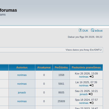
 forumas
niams
DUK
Ieškoti
Dabar yra Rgp 09 2026, 09:22
Visos datos yra Array Etc/GMT-2
Autorius
Atsakymai
Peržiūrėta
Paskutinis pranešimas
Kov 26 2026, 13:09
norimas
0
1558
norimas
Peržiūrėti
naujausius
Lie 16 2025, 07:39
norimas
0
5661
pranešimus
norimas
Peržiūrėti
naujausius
Sau 21 2025, 10:21
jonasb
0
8605
pranešimus
jonasb
Peržiūrėti
naujausius
Spa 18 2024, 07:57
norimas
0
25909
pranešimus
norimas
Peržiūrėti
naujausius
Sau 23 2023, 16:47