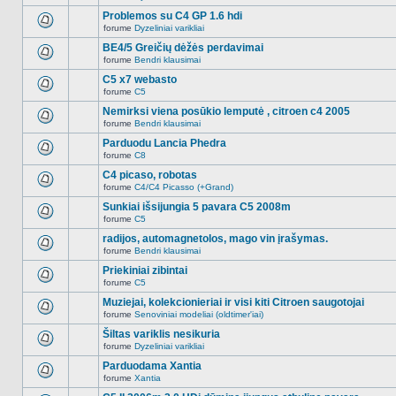
Naujų
temoje
neskaitytų
Problemos su C4 GP 1.6 hdi
nėra.
pranešimų
forume
Dyzeliniai varikliai
šioje
Naujų
temoje
neskaitytų
BE4/5 Greičių dėžės perdavimai
nėra.
pranešimų
forume
Bendri klausimai
šioje
Naujų
temoje
neskaitytų
C5 x7 webasto
nėra.
pranešimų
forume
C5
šioje
Naujų
temoje
neskaitytų
Nemirksi viena posūkio lemputė , citroen c4 2005
nėra.
pranešimų
forume
Bendri klausimai
šioje
Naujų
temoje
neskaitytų
Parduodu Lancia Phedra
nėra.
pranešimų
forume
C8
šioje
Naujų
temoje
neskaitytų
C4 picaso, robotas
nėra.
pranešimų
forume
C4/C4 Picasso (+Grand)
šioje
Naujų
temoje
neskaitytų
Sunkiai išsijungia 5 pavara C5 2008m
nėra.
pranešimų
forume
C5
šioje
Naujų
temoje
neskaitytų
radijos, automagnetolos, mago vin įrašymas.
nėra.
pranešimų
forume
Bendri klausimai
šioje
Naujų
temoje
neskaitytų
Priekiniai zibintai
nėra.
pranešimų
forume
C5
šioje
Naujų
temoje
neskaitytų
Muziejai, kolekcionieriai ir visi kiti Citroen saugotojai
nėra.
pranešimų
forume
Senoviniai modeliai (oldtimer'iai)
šioje
Naujų
temoje
neskaitytų
Šiltas variklis nesikuria
nėra.
pranešimų
forume
Dyzeliniai varikliai
šioje
Naujų
temoje
neskaitytų
Parduodama Xantia
nėra.
pranešimų
forume
Xantia
šioje
Naujų
temoje
neskaitytų