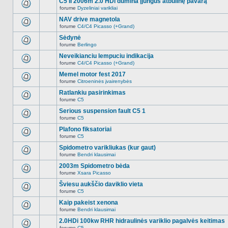
C5 II 2006m 2.0 HDi dūmina įjungus atbulinę pavarą
nėra.
pranešimų
forume
Dyzeliniai varikliai
šioje
Naujų
temoje
neskaitytų
NAV drive magnetola
nėra.
pranešimų
forume
C4/C4 Picasso (+Grand)
šioje
Naujų
temoje
neskaitytų
Sėdynė
nėra.
pranešimų
forume
Berlingo
šioje
Naujų
temoje
neskaitytų
Neveikianciu lempuciu indikacija
nėra.
pranešimų
forume
C4/C4 Picasso (+Grand)
šioje
Naujų
temoje
neskaitytų
Memel motor fest 2017
nėra.
pranešimų
forume
Citroeninės įvairenybės
šioje
Naujų
temoje
neskaitytų
Ratlankiu pasirinkimas
nėra.
pranešimų
forume
C5
šioje
Naujų
temoje
neskaitytų
Serious suspension fault C5 1
nėra.
pranešimų
forume
C5
šioje
Naujų
temoje
neskaitytų
Plafono fiksatoriai
nėra.
pranešimų
forume
C5
šioje
Naujų
temoje
neskaitytų
Spidometro varikliukas (kur gaut)
nėra.
pranešimų
forume
Bendri klausimai
šioje
Naujų
temoje
neskaitytų
2003m Spidometro bėda
nėra.
pranešimų
forume
Xsara Picasso
šioje
Naujų
temoje
neskaitytų
Šviesu aukščio daviklio vieta
nėra.
pranešimų
forume
C5
šioje
Naujų
temoje
neskaitytų
Kaip pakeist xenona
nėra.
pranešimų
forume
Bendri klausimai
šioje
Naujų
temoje
neskaitytų
2.0HDi 100kw RHR hidraulinės variklio pagalvės keitimas
nėra.
pranešimų
forume
C5