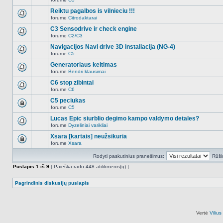
šioje
Naujų
temoje
neskaitytų
Reiktu pagalbos is vilnieciu !!!
nėra.
pranešimų
forume
Citrodaktarai
šioje
Naujų
temoje
neskaitytų
C3 Sensodrive ir check engine
nėra.
pranešimų
forume
C2/C3
šioje
Naujų
temoje
neskaitytų
Navigacijos Navi drive 3D instaliacija (NG-4)
nėra.
pranešimų
forume
C5
šioje
Naujų
temoje
neskaitytų
Generatoriaus keitimas
nėra.
pranešimų
forume
Bendri klausimai
šioje
Naujų
temoje
neskaitytų
C6 stop zibintai
nėra.
pranešimų
forume
C6
šioje
Naujų
temoje
neskaitytų
C5 peciukas
nėra.
pranešimų
forume
C5
šioje
Ši
temoje
tema
Lucas Epic siurblio degimo kampo valdymo detales?
nėra.
užrakinta,
forume
Dyzeliniai varikliai
jūs
Naujų
negalite
neskaitytų
Xsara [kartais] neužsikuria
redaguoti
pranešimų
pranešimų
forume
Xsara
šioje
Ši
arba
temoje
tema
atsakinėti
nėra.
Rodyti paskutinius pranešimus:
Rūši
užrakinta,
į
jūs
juos.
Puslapis
1
iš
9
[ Paieška rado 448 atitikmenis(ų) ]
negalite
redaguoti
pranešimų
Pagrindinis diskusijų puslapis
arba
atsakinėti
į
juos.
Vertė
Viliu