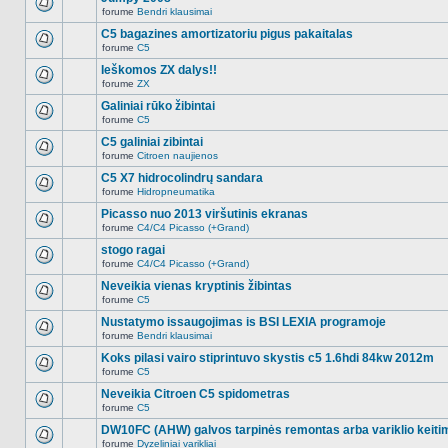
nėra.
pranešimų
forume
Bendri klausimai
šioje
Naujų
temoje
neskaitytų
C5 bagazines amortizatoriu pigus pakaitalas
nėra.
pranešimų
forume
C5
šioje
Naujų
temoje
neskaitytų
Ieškomos ZX dalys!!
nėra.
pranešimų
forume
ZX
šioje
Naujų
temoje
neskaitytų
Galiniai rūko žibintai
nėra.
pranešimų
forume
C5
šioje
Naujų
temoje
neskaitytų
C5 galiniai zibintai
nėra.
pranešimų
forume
Citroen naujienos
šioje
Naujų
temoje
neskaitytų
C5 X7 hidrocolindrų sandara
nėra.
pranešimų
forume
Hidropneumatika
šioje
Naujų
temoje
neskaitytų
Picasso nuo 2013 viršutinis ekranas
nėra.
pranešimų
forume
C4/C4 Picasso (+Grand)
šioje
Naujų
temoje
neskaitytų
stogo ragai
nėra.
pranešimų
forume
C4/C4 Picasso (+Grand)
šioje
Naujų
temoje
neskaitytų
Neveikia vienas kryptinis žibintas
nėra.
pranešimų
forume
C5
šioje
Naujų
temoje
neskaitytų
Nustatymo issaugojimas is BSI LEXIA programoje
nėra.
pranešimų
forume
Bendri klausimai
šioje
Naujų
temoje
neskaitytų
Koks pilasi vairo stiprintuvo skystis c5 1.6hdi 84kw 2012m
nėra.
pranešimų
forume
C5
šioje
Naujų
temoje
neskaitytų
Neveikia Citroen C5 spidometras
nėra.
pranešimų
forume
C5
šioje
Naujų
temoje
neskaitytų
DW10FC (AHW) galvos tarpinės remontas arba variklio keiti
nėra.
pranešimų
forume
Dyzeliniai varikliai
šioje