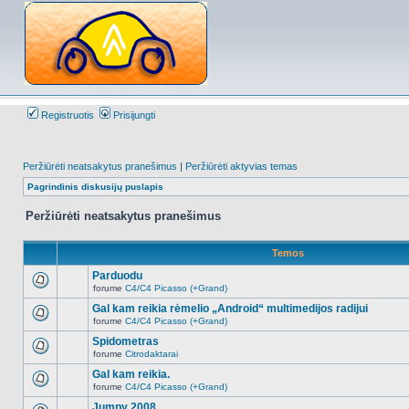
Registruotis
Prisijungti
Peržiūrėti neatsakytus pranešimus
|
Peržiūrėti aktyvias temas
Pagrindinis diskusijų puslapis
Peržiūrėti neatsakytus pranešimus
Temos
Parduodu
forume
C4/C4 Picasso (+Grand)
Naujų
neskaitytų
Gal kam reikia rėmelio „Android“ multimedijos radijui
pranešimų
forume
C4/C4 Picasso (+Grand)
šioje
Naujų
temoje
neskaitytų
Spidometras
nėra.
pranešimų
forume
Citrodaktarai
šioje
Naujų
temoje
neskaitytų
Gal kam reikia.
nėra.
pranešimų
forume
C4/C4 Picasso (+Grand)
šioje
Naujų
temoje
neskaitytų
Jumpy 2008