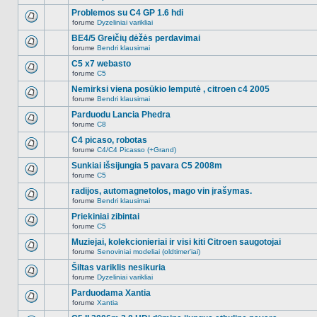
Naujų
temoje
neskaitytų
Problemos su C4 GP 1.6 hdi
nėra.
pranešimų
forume
Dyzeliniai varikliai
šioje
Naujų
temoje
neskaitytų
BE4/5 Greičių dėžės perdavimai
nėra.
pranešimų
forume
Bendri klausimai
šioje
Naujų
temoje
neskaitytų
C5 x7 webasto
nėra.
pranešimų
forume
C5
šioje
Naujų
temoje
neskaitytų
Nemirksi viena posūkio lemputė , citroen c4 2005
nėra.
pranešimų
forume
Bendri klausimai
šioje
Naujų
temoje
neskaitytų
Parduodu Lancia Phedra
nėra.
pranešimų
forume
C8
šioje
Naujų
temoje
neskaitytų
C4 picaso, robotas
nėra.
pranešimų
forume
C4/C4 Picasso (+Grand)
šioje
Naujų
temoje
neskaitytų
Sunkiai išsijungia 5 pavara C5 2008m
nėra.
pranešimų
forume
C5
šioje
Naujų
temoje
neskaitytų
radijos, automagnetolos, mago vin įrašymas.
nėra.
pranešimų
forume
Bendri klausimai
šioje
Naujų
temoje
neskaitytų
Priekiniai zibintai
nėra.
pranešimų
forume
C5
šioje
Naujų
temoje
neskaitytų
Muziejai, kolekcionieriai ir visi kiti Citroen saugotojai
nėra.
pranešimų
forume
Senoviniai modeliai (oldtimer'iai)
šioje
Naujų
temoje
neskaitytų
Šiltas variklis nesikuria
nėra.
pranešimų
forume
Dyzeliniai varikliai
šioje
Naujų
temoje
neskaitytų
Parduodama Xantia
nėra.
pranešimų
forume
Xantia
šioje
Naujų
temoje
neskaitytų