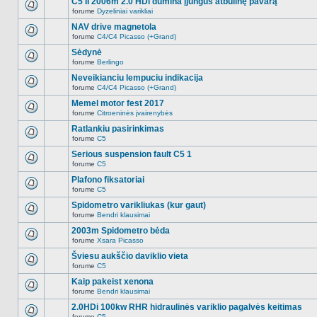
C5 II 2006m 2.0 HDi dūmina įjungus atbulinę pavarą
nėra.
pranešimų
forume
Dyzeliniai varikliai
šioje
Naujų
temoje
neskaitytų
NAV drive magnetola
nėra.
pranešimų
forume
C4/C4 Picasso (+Grand)
šioje
Naujų
temoje
neskaitytų
Sėdynė
nėra.
pranešimų
forume
Berlingo
šioje
Naujų
temoje
neskaitytų
Neveikianciu lempuciu indikacija
nėra.
pranešimų
forume
C4/C4 Picasso (+Grand)
šioje
Naujų
temoje
neskaitytų
Memel motor fest 2017
nėra.
pranešimų
forume
Citroeninės įvairenybės
šioje
Naujų
temoje
neskaitytų
Ratlankiu pasirinkimas
nėra.
pranešimų
forume
C5
šioje
Naujų
temoje
neskaitytų
Serious suspension fault C5 1
nėra.
pranešimų
forume
C5
šioje
Naujų
temoje
neskaitytų
Plafono fiksatoriai
nėra.
pranešimų
forume
C5
šioje
Naujų
temoje
neskaitytų
Spidometro varikliukas (kur gaut)
nėra.
pranešimų
forume
Bendri klausimai
šioje
Naujų
temoje
neskaitytų
2003m Spidometro bėda
nėra.
pranešimų
forume
Xsara Picasso
šioje
Naujų
temoje
neskaitytų
Šviesu aukščio daviklio vieta
nėra.
pranešimų
forume
C5
šioje
Naujų
temoje
neskaitytų
Kaip pakeist xenona
nėra.
pranešimų
forume
Bendri klausimai
šioje
Naujų
temoje
neskaitytų
2.0HDi 100kw RHR hidraulinės variklio pagalvės keitimas
nėra.
pranešimų
forume
C5