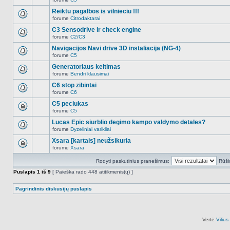
šioje
Naujų
temoje
neskaitytų
Reiktu pagalbos is vilnieciu !!!
nėra.
pranešimų
forume
Citrodaktarai
šioje
Naujų
temoje
neskaitytų
C3 Sensodrive ir check engine
nėra.
pranešimų
forume
C2/C3
šioje
Naujų
temoje
neskaitytų
Navigacijos Navi drive 3D instaliacija (NG-4)
nėra.
pranešimų
forume
C5
šioje
Naujų
temoje
neskaitytų
Generatoriaus keitimas
nėra.
pranešimų
forume
Bendri klausimai
šioje
Naujų
temoje
neskaitytų
C6 stop zibintai
nėra.
pranešimų
forume
C6
šioje
Naujų
temoje
neskaitytų
C5 peciukas
nėra.
pranešimų
forume
C5
šioje
Ši
temoje
tema
Lucas Epic siurblio degimo kampo valdymo detales?
nėra.
užrakinta,
forume
Dyzeliniai varikliai
jūs
Naujų
negalite
neskaitytų
Xsara [kartais] neužsikuria
redaguoti
pranešimų
pranešimų
forume
Xsara
šioje
Ši
arba
temoje
tema
atsakinėti
nėra.
Rodyti paskutinius pranešimus:
Rūši
užrakinta,
į
jūs
juos.
Puslapis
1
iš
9
[ Paieška rado 448 atitikmenis(ų) ]
negalite
redaguoti
pranešimų
Pagrindinis diskusijų puslapis
arba
atsakinėti
į
juos.
Vertė
Viliu