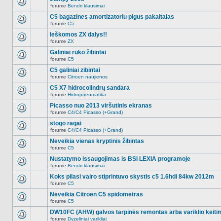
nėra.
pranešimų
forume
Bendri klausimai
šioje
Naujų
temoje
neskaitytų
C5 bagazines amortizatoriu pigus pakaitalas
nėra.
pranešimų
forume
C5
šioje
Naujų
temoje
neskaitytų
Ieškomos ZX dalys!!
nėra.
pranešimų
forume
ZX
šioje
Naujų
temoje
neskaitytų
Galiniai rūko žibintai
nėra.
pranešimų
forume
C5
šioje
Naujų
temoje
neskaitytų
C5 galiniai zibintai
nėra.
pranešimų
forume
Citroen naujienos
šioje
Naujų
temoje
neskaitytų
C5 X7 hidrocolindrų sandara
nėra.
pranešimų
forume
Hidropneumatika
šioje
Naujų
temoje
neskaitytų
Picasso nuo 2013 viršutinis ekranas
nėra.
pranešimų
forume
C4/C4 Picasso (+Grand)
šioje
Naujų
temoje
neskaitytų
stogo ragai
nėra.
pranešimų
forume
C4/C4 Picasso (+Grand)
šioje
Naujų
temoje
neskaitytų
Neveikia vienas kryptinis žibintas
nėra.
pranešimų
forume
C5
šioje
Naujų
temoje
neskaitytų
Nustatymo issaugojimas is BSI LEXIA programoje
nėra.
pranešimų
forume
Bendri klausimai
šioje
Naujų
temoje
neskaitytų
Koks pilasi vairo stiprintuvo skystis c5 1.6hdi 84kw 2012m
nėra.
pranešimų
forume
C5
šioje
Naujų
temoje
neskaitytų
Neveikia Citroen C5 spidometras
nėra.
pranešimų
forume
C5
šioje
Naujų
temoje
neskaitytų
DW10FC (AHW) galvos tarpinės remontas arba variklio keiti
nėra.
pranešimų
forume
Dyzeliniai varikliai
šioje