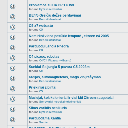
Naujų
temoje
neskaitytų
Problemos su C4 GP 1.6 hdi
nėra.
pranešimų
forume
Dyzeliniai varikliai
šioje
Naujų
temoje
neskaitytų
BE4/5 Greičių dėžės perdavimai
nėra.
pranešimų
forume
Bendri klausimai
šioje
Naujų
temoje
neskaitytų
C5 x7 webasto
nėra.
pranešimų
forume
C5
šioje
Naujų
temoje
neskaitytų
Nemirksi viena posūkio lemputė , citroen c4 2005
nėra.
pranešimų
forume
Bendri klausimai
šioje
Naujų
temoje
neskaitytų
Parduodu Lancia Phedra
nėra.
pranešimų
forume
C8
šioje
Naujų
temoje
neskaitytų
C4 picaso, robotas
nėra.
pranešimų
forume
C4/C4 Picasso (+Grand)
šioje
Naujų
temoje
neskaitytų
Sunkiai išsijungia 5 pavara C5 2008m
nėra.
pranešimų
forume
C5
šioje
Naujų
temoje
neskaitytų
radijos, automagnetolos, mago vin įrašymas.
nėra.
pranešimų
forume
Bendri klausimai
šioje
Naujų
temoje
neskaitytų
Priekiniai zibintai
nėra.
pranešimų
forume
C5
šioje
Naujų
temoje
neskaitytų
Muziejai, kolekcionieriai ir visi kiti Citroen saugotojai
nėra.
pranešimų
forume
Senoviniai modeliai (oldtimer'iai)
šioje
Naujų
temoje
neskaitytų
Šiltas variklis nesikuria
nėra.
pranešimų
forume
Dyzeliniai varikliai
šioje
Naujų
temoje
neskaitytų
Parduodama Xantia
nėra.
pranešimų
forume
Xantia
šioje
Naujų
temoje
neskaitytų