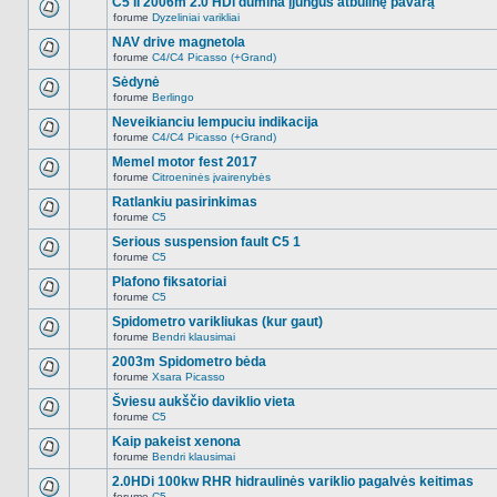
C5 II 2006m 2.0 HDi dūmina įjungus atbulinę pavarą
nėra.
pranešimų
forume
Dyzeliniai varikliai
šioje
Naujų
temoje
neskaitytų
NAV drive magnetola
nėra.
pranešimų
forume
C4/C4 Picasso (+Grand)
šioje
Naujų
temoje
neskaitytų
Sėdynė
nėra.
pranešimų
forume
Berlingo
šioje
Naujų
temoje
neskaitytų
Neveikianciu lempuciu indikacija
nėra.
pranešimų
forume
C4/C4 Picasso (+Grand)
šioje
Naujų
temoje
neskaitytų
Memel motor fest 2017
nėra.
pranešimų
forume
Citroeninės įvairenybės
šioje
Naujų
temoje
neskaitytų
Ratlankiu pasirinkimas
nėra.
pranešimų
forume
C5
šioje
Naujų
temoje
neskaitytų
Serious suspension fault C5 1
nėra.
pranešimų
forume
C5
šioje
Naujų
temoje
neskaitytų
Plafono fiksatoriai
nėra.
pranešimų
forume
C5
šioje
Naujų
temoje
neskaitytų
Spidometro varikliukas (kur gaut)
nėra.
pranešimų
forume
Bendri klausimai
šioje
Naujų
temoje
neskaitytų
2003m Spidometro bėda
nėra.
pranešimų
forume
Xsara Picasso
šioje
Naujų
temoje
neskaitytų
Šviesu aukščio daviklio vieta
nėra.
pranešimų
forume
C5
šioje
Naujų
temoje
neskaitytų
Kaip pakeist xenona
nėra.
pranešimų
forume
Bendri klausimai
šioje
Naujų
temoje
neskaitytų
2.0HDi 100kw RHR hidraulinės variklio pagalvės keitimas
nėra.
pranešimų
forume
C5