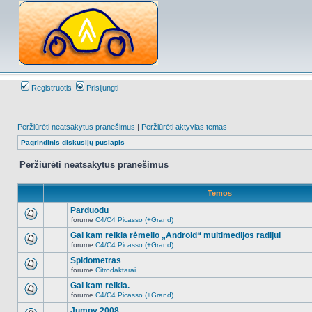
Registruotis
Prisijungti
Peržiūrėti neatsakytus pranešimus
|
Peržiūrėti aktyvias temas
Pagrindinis diskusijų puslapis
Peržiūrėti neatsakytus pranešimus
Temos
Parduodu
forume
C4/C4 Picasso (+Grand)
Naujų
neskaitytų
Gal kam reikia rėmelio „Android“ multimedijos radijui
pranešimų
forume
C4/C4 Picasso (+Grand)
šioje
Naujų
temoje
neskaitytų
Spidometras
nėra.
pranešimų
forume
Citrodaktarai
šioje
Naujų
temoje
neskaitytų
Gal kam reikia.
nėra.
pranešimų
forume
C4/C4 Picasso (+Grand)
šioje
Naujų
temoje
neskaitytų
Jumpy 2008