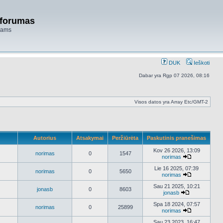
 forumas
niams
DUK
Ieškoti
Dabar yra Rgp 07 2026, 08:16
Visos datos yra Array Etc/GMT-2
Autorius
Atsakymai
Peržiūrėta
Paskutinis pranešimas
Kov 26 2026, 13:09
norimas
0
1547
norimas
Peržiūrėti
naujausius
Lie 16 2025, 07:39
norimas
0
5650
pranešimus
norimas
Peržiūrėti
naujausius
Sau 21 2025, 10:21
jonasb
0
8603
pranešimus
jonasb
Peržiūrėti
naujausius
Spa 18 2024, 07:57
norimas
0
25899
pranešimus
norimas
Peržiūrėti
naujausius
Sau 23 2023, 16:47