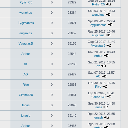
naujausius
Geg 29 2018, 18:16
Rytis_C5
0
23372
pranešimus
Rytis_C5
Peržiūrėti
naujausius
Sau 03 2018, 10:43
wenckus
0
23384
pranešimus
wenckus
Peržiūrėti
naujausius
Spa 09 2017, 22:04
Žygimantas
0
24921
pranešimus
Žygimantas
Peržiūrėti
naujausius
Rgs 25 2017, 13:46
augiuxas
0
23657
pranešimu
augiuxas
Peržiūrėti
naujausius
Geg 03 2017, 21:49
VytautasB
0
25156
pranešimus
VytautasB
Peržiūrėti
naujausius
Kov 20 2017, 08:43
Arthur
0
22544
pranešimus
Arthur
Peržiūrėti
naujausius
Sau 21 2017, 18:55
dz
0
23288
pranešimus
dz
Peržiūrėti
naujausius
Sau 07 2017, 11:57
AO
0
22477
pranešimus
AO
Peržiūrėti
naujausius
Gru 30 2016, 16:45
Rivo
0
22836
pranešimus
Rivo
Peržiūrėti
naujausius
Lap 03 2016, 18:41
Citrina130
0
25861
pranešimus
Citrina130
Peržiūrėti
naujausius
Spa 30 2016, 14:30
fanas
0
22840
pranešimus
fanas
Peržiūrėti
naujausius
Rgp 22 2016, 21:55
jonasb
0
23140
pranešimus
jonasb
Peržiūrėti
naujausius
Rgp 19 2016, 22:08
Arthur
0
23436
pranešimus
Arthur