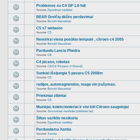
Naujų
temoje
neskaitytų
Problemos su C4 GP 1.6 hdi
nėra.
pranešimų
forume
Dyzeliniai varikliai
šioje
Naujų
temoje
neskaitytų
BE4/5 Greičių dėžės perdavimai
nėra.
pranešimų
forume
Bendri klausimai
šioje
Naujų
temoje
neskaitytų
C5 x7 webasto
nėra.
pranešimų
forume
C5
šioje
Naujų
temoje
neskaitytų
Nemirksi viena posūkio lemputė , citroen c4 2005
nėra.
pranešimų
forume
Bendri klausimai
šioje
Naujų
temoje
neskaitytų
Parduodu Lancia Phedra
nėra.
pranešimų
forume
C8
šioje
Naujų
temoje
neskaitytų
C4 picaso, robotas
nėra.
pranešimų
forume
C4/C4 Picasso (+Grand)
šioje
Naujų
temoje
neskaitytų
Sunkiai išsijungia 5 pavara C5 2008m
nėra.
pranešimų
forume
C5
šioje
Naujų
temoje
neskaitytų
radijos, automagnetolos, mago vin įrašymas.
nėra.
pranešimų
forume
Bendri klausimai
šioje
Naujų
temoje
neskaitytų
Priekiniai zibintai
nėra.
pranešimų
forume
C5
šioje
Naujų
temoje
neskaitytų
Muziejai, kolekcionieriai ir visi kiti Citroen saugotojai
nėra.
pranešimų
forume
Senoviniai modeliai (oldtimer'iai)
šioje
Naujų
temoje
neskaitytų
Šiltas variklis nesikuria
nėra.
pranešimų
forume
Dyzeliniai varikliai
šioje
Naujų
temoje
neskaitytų
Parduodama Xantia
nėra.
pranešimų
forume
Xantia
šioje
Naujų
temoje
neskaitytų