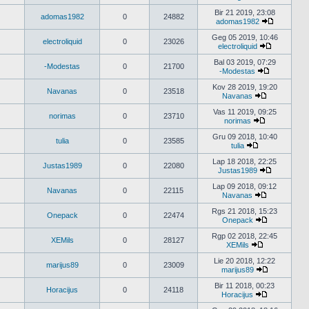
Peržiūrėti
naujausius
Bir 21 2019, 23:08
adomas1982
0
24882
pranešimus
adomas1982
Peržiūrėti
naujausiu
Geg 05 2019, 10:46
electroliquid
0
23026
pranešimu
electroliquid
Peržiūrėti
naujausius
Bal 03 2019, 07:29
-Modestas
0
21700
pranešimu
-Modestas
Peržiūrėti
naujausius
Kov 28 2019, 19:20
Navanas
0
23518
pranešimus
Navanas
Peržiūrėti
naujausius
Vas 11 2019, 09:25
norimas
0
23710
pranešimus
norimas
Peržiūrėti
naujausius
Gru 09 2018, 10:40
tulia
0
23585
pranešimus
tulia
Peržiūrėti
naujausius
Lap 18 2018, 22:25
Justas1989
0
22080
pranešimus
Justas1989
Peržiūrėti
naujausius
Lap 09 2018, 09:12
Navanas
0
22115
pranešimu
Navanas
Peržiūrėti
naujausius
Rgs 21 2018, 15:23
Onepack
0
22474
pranešimus
Onepack
Peržiūrėti
naujausius
Rgp 02 2018, 22:45
XEMils
0
28127
pranešimus
XEMils
Peržiūrėti
naujausius
Lie 20 2018, 12:22
marijus89
0
23009
pranešimus
marijus89
Peržiūrėti
naujausius
Bir 11 2018, 00:23
Horacijus
0
24118
pranešimus
Horacijus
Peržiūrėti