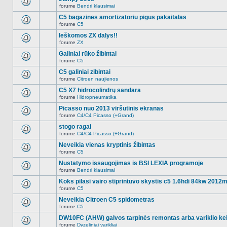
nėra.
pranešimų
forume
Bendri klausimai
šioje
Naujų
temoje
neskaitytų
C5 bagazines amortizatoriu pigus pakaitalas
nėra.
pranešimų
forume
C5
šioje
Naujų
temoje
neskaitytų
Ieškomos ZX dalys!!
nėra.
pranešimų
forume
ZX
šioje
Naujų
temoje
neskaitytų
Galiniai rūko žibintai
nėra.
pranešimų
forume
C5
šioje
Naujų
temoje
neskaitytų
C5 galiniai zibintai
nėra.
pranešimų
forume
Citroen naujienos
šioje
Naujų
temoje
neskaitytų
C5 X7 hidrocolindrų sandara
nėra.
pranešimų
forume
Hidropneumatika
šioje
Naujų
temoje
neskaitytų
Picasso nuo 2013 viršutinis ekranas
nėra.
pranešimų
forume
C4/C4 Picasso (+Grand)
šioje
Naujų
temoje
neskaitytų
stogo ragai
nėra.
pranešimų
forume
C4/C4 Picasso (+Grand)
šioje
Naujų
temoje
neskaitytų
Neveikia vienas kryptinis žibintas
nėra.
pranešimų
forume
C5
šioje
Naujų
temoje
neskaitytų
Nustatymo issaugojimas is BSI LEXIA programoje
nėra.
pranešimų
forume
Bendri klausimai
šioje
Naujų
temoje
neskaitytų
Koks pilasi vairo stiprintuvo skystis c5 1.6hdi 84kw 2012
nėra.
pranešimų
forume
C5
šioje
Naujų
temoje
neskaitytų
Neveikia Citroen C5 spidometras
nėra.
pranešimų
forume
C5
šioje
Naujų
temoje
neskaitytų
DW10FC (AHW) galvos tarpinės remontas arba variklio ke
nėra.
pranešimų
forume
Dyzeliniai varikliai
šioje