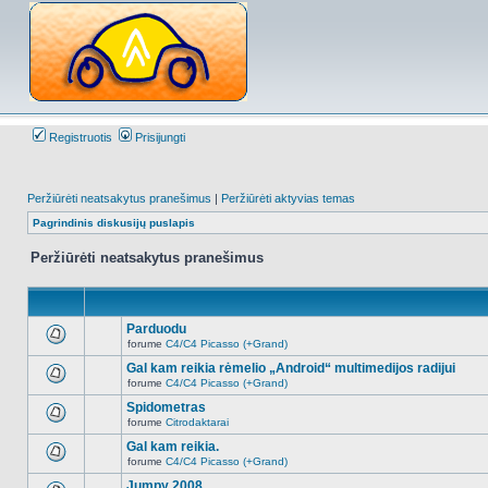
Registruotis
Prisijungti
Peržiūrėti neatsakytus pranešimus
|
Peržiūrėti aktyvias temas
Pagrindinis diskusijų puslapis
Peržiūrėti neatsakytus pranešimus
Parduodu
forume
C4/C4 Picasso (+Grand)
Naujų
neskaitytų
Gal kam reikia rėmelio „Android“ multimedijos radijui
pranešimų
forume
C4/C4 Picasso (+Grand)
šioje
Naujų
temoje
neskaitytų
Spidometras
nėra.
pranešimų
forume
Citrodaktarai
šioje
Naujų
temoje
neskaitytų
Gal kam reikia.
nėra.
pranešimų
forume
C4/C4 Picasso (+Grand)
šioje
Naujų
temoje
neskaitytų
Jumpy 2008