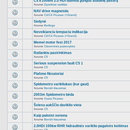
C5 II 2006m 2.0 HDi dūmina įjungus atbulinę pavarą
nėra.
pranešimų
forume
Dyzeliniai varikliai
šioje
Naujų
temoje
neskaitytų
NAV drive magnetola
nėra.
pranešimų
forume
C4/C4 Picasso (+Grand)
šioje
Naujų
temoje
neskaitytų
Sėdynė
nėra.
pranešimų
forume
Berlingo
šioje
Naujų
temoje
neskaitytų
Neveikianciu lempuciu indikacija
nėra.
pranešimų
forume
C4/C4 Picasso (+Grand)
šioje
Naujų
temoje
neskaitytų
Memel motor fest 2017
nėra.
pranešimų
forume
Citroeninės įvairenybės
šioje
Naujų
temoje
neskaitytų
Ratlankiu pasirinkimas
nėra.
pranešimų
forume
C5
šioje
Naujų
temoje
neskaitytų
Serious suspension fault C5 1
nėra.
pranešimų
forume
C5
šioje
Naujų
temoje
neskaitytų
Plafono fiksatoriai
nėra.
pranešimų
forume
C5
šioje
Naujų
temoje
neskaitytų
Spidometro varikliukas (kur gaut)
nėra.
pranešimų
forume
Bendri klausimai
šioje
Naujų
temoje
neskaitytų
2003m Spidometro bėda
nėra.
pranešimų
forume
Xsara Picasso
šioje
Naujų
temoje
neskaitytų
Šviesu aukščio daviklio vieta
nėra.
pranešimų
forume
C5
šioje
Naujų
temoje
neskaitytų
Kaip pakeist xenona
nėra.
pranešimų
forume
Bendri klausimai
šioje
Naujų
temoje
neskaitytų
2.0HDi 100kw RHR hidraulinės variklio pagalvės keitimas
nėra.
pranešimų
forume
C5