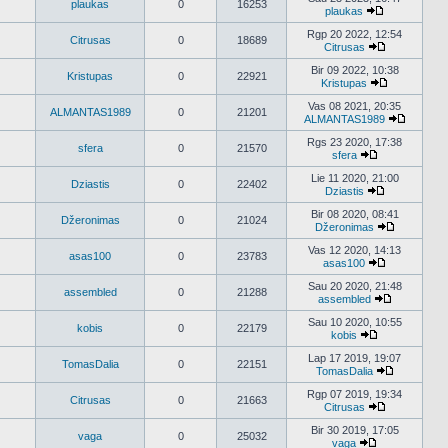
plaukas
0
16253
pranešimus
plaukas
Peržiūrėti
naujausius
Rgp 20 2022, 12:54
Citrusas
0
18689
pranešimus
Citrusas
Peržiūrėti
naujausius
Bir 09 2022, 10:38
Kristupas
0
22921
pranešimus
Kristupas
Peržiūrėti
naujausius
Vas 08 2021, 20:35
ALMANTAS1989
0
21201
pranešimus
ALMANTAS1989
Peržiūrėt
naujausi
Rgs 23 2020, 17:38
sfera
0
21570
praneši
sfera
Peržiūrėti
naujausius
Lie 11 2020, 21:00
Dziastis
0
22402
pranešimus
Dziastis
Peržiūrėti
naujausius
Bir 08 2020, 08:41
Džeronimas
0
21024
pranešimus
Džeronimas
Peržiūrėti
naujausius
Vas 12 2020, 14:13
asas100
0
23783
pranešimu
asas100
Peržiūrėti
naujausius
Sau 20 2020, 21:48
assembled
0
21288
pranešimus
assembled
Peržiūrėti
naujausius
Sau 10 2020, 10:55
kobis
0
22179
pranešimu
kobis
Peržiūrėti
naujausius
Lap 17 2019, 19:07
TomasDalia
0
22151
pranešimus
TomasDalia
Peržiūrėti
naujausius
Rgp 07 2019, 19:34
Citrusas
0
21663
pranešimu
Citrusas
Peržiūrėti
naujausius
Bir 30 2019, 17:05
vaga
0
25032
pranešimus
vaga