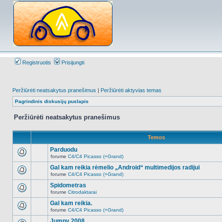
Registruotis
Prisijungti
Peržiūrėti neatsakytus pranešimus
|
Peržiūrėti aktyvias temas
Pagrindinis diskusijų puslapis
Peržiūrėti neatsakytus pranešimus
Temos
Parduodu
forume
C4/C4 Picasso (+Grand)
Naujų
neskaitytų
Gal kam reikia rėmelio „Android“ multimedijos radijui
pranešimų
forume
C4/C4 Picasso (+Grand)
šioje
Naujų
temoje
neskaitytų
Spidometras
nėra.
pranešimų
forume
Citrodaktarai
šioje
Naujų
temoje
neskaitytų
Gal kam reikia.
nėra.
pranešimų
forume
C4/C4 Picasso (+Grand)
šioje
Naujų
temoje
neskaitytų
Jumpy 2008