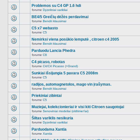
Naujų
temoje
neskaitytų
Problemos su C4 GP 1.6 hdi
nėra.
pranešimų
forume
Dyzeliniai varikliai
šioje
Naujų
temoje
neskaitytų
BE4/5 Greičių dėžės perdavimai
nėra.
pranešimų
forume
Bendri klausimai
šioje
Naujų
temoje
neskaitytų
C5 x7 webasto
nėra.
pranešimų
forume
C5
šioje
Naujų
temoje
neskaitytų
Nemirksi viena posūkio lemputė , citroen c4 2005
nėra.
pranešimų
forume
Bendri klausimai
šioje
Naujų
temoje
neskaitytų
Parduodu Lancia Phedra
nėra.
pranešimų
forume
C8
šioje
Naujų
temoje
neskaitytų
C4 picaso, robotas
nėra.
pranešimų
forume
C4/C4 Picasso (+Grand)
šioje
Naujų
temoje
neskaitytų
Sunkiai išsijungia 5 pavara C5 2008m
nėra.
pranešimų
forume
C5
šioje
Naujų
temoje
neskaitytų
radijos, automagnetolos, mago vin įrašymas.
nėra.
pranešimų
forume
Bendri klausimai
šioje
Naujų
temoje
neskaitytų
Priekiniai zibintai
nėra.
pranešimų
forume
C5
šioje
Naujų
temoje
neskaitytų
Muziejai, kolekcionieriai ir visi kiti Citroen saugotojai
nėra.
pranešimų
forume
Senoviniai modeliai (oldtimer'iai)
šioje
Naujų
temoje
neskaitytų
Šiltas variklis nesikuria
nėra.
pranešimų
forume
Dyzeliniai varikliai
šioje
Naujų
temoje
neskaitytų
Parduodama Xantia
nėra.
pranešimų
forume
Xantia
šioje
Naujų
temoje
neskaitytų