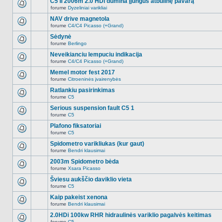
C5 II 2006m 2.0 HDi dūmina įjungus atbulinę pavarą
nėra.
pranešimų
forume
Dyzeliniai varikliai
šioje
Naujų
temoje
neskaitytų
NAV drive magnetola
nėra.
pranešimų
forume
C4/C4 Picasso (+Grand)
šioje
Naujų
temoje
neskaitytų
Sėdynė
nėra.
pranešimų
forume
Berlingo
šioje
Naujų
temoje
neskaitytų
Neveikianciu lempuciu indikacija
nėra.
pranešimų
forume
C4/C4 Picasso (+Grand)
šioje
Naujų
temoje
neskaitytų
Memel motor fest 2017
nėra.
pranešimų
forume
Citroeninės įvairenybės
šioje
Naujų
temoje
neskaitytų
Ratlankiu pasirinkimas
nėra.
pranešimų
forume
C5
šioje
Naujų
temoje
neskaitytų
Serious suspension fault C5 1
nėra.
pranešimų
forume
C5
šioje
Naujų
temoje
neskaitytų
Plafono fiksatoriai
nėra.
pranešimų
forume
C5
šioje
Naujų
temoje
neskaitytų
Spidometro varikliukas (kur gaut)
nėra.
pranešimų
forume
Bendri klausimai
šioje
Naujų
temoje
neskaitytų
2003m Spidometro bėda
nėra.
pranešimų
forume
Xsara Picasso
šioje
Naujų
temoje
neskaitytų
Šviesu aukščio daviklio vieta
nėra.
pranešimų
forume
C5
šioje
Naujų
temoje
neskaitytų
Kaip pakeist xenona
nėra.
pranešimų
forume
Bendri klausimai
šioje
Naujų
temoje
neskaitytų
2.0HDi 100kw RHR hidraulinės variklio pagalvės keitimas
nėra.
pranešimų
forume
C5