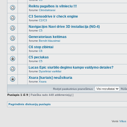
šioje
Naujų
temoje
neskaitytų
Reiktu pagalbos is vilnieciu !!!
nėra.
pranešimų
forume
Citrodaktarai
šioje
Naujų
temoje
neskaitytų
C3 Sensodrive ir check engine
nėra.
pranešimų
forume
C2/C3
šioje
Naujų
temoje
neskaitytų
Navigacijos Navi drive 3D instaliacija (NG-4)
nėra.
pranešimų
forume
C5
šioje
Naujų
temoje
neskaitytų
Generatoriaus keitimas
nėra.
pranešimų
forume
Bendri klausimai
šioje
Naujų
temoje
neskaitytų
C6 stop zibintai
nėra.
pranešimų
forume
C6
šioje
Naujų
temoje
neskaitytų
C5 peciukas
nėra.
pranešimų
forume
C5
šioje
Ši
temoje
tema
Lucas Epic siurblio degimo kampo valdymo detales?
nėra.
užrakinta,
forume
Dyzeliniai varikliai
jūs
Naujų
negalite
neskaitytų
Xsara [kartais] neužsikuria
redaguoti
pranešimų
pranešimų
forume
Xsara
šioje
Ši
arba
temoje
tema
atsakinėti
nėra.
Rodyti paskutinius pranešimus:
Rūši
užrakinta,
į
jūs
juos.
Puslapis
1
iš
9
[ Paieška rado 448 atitikmenis(ų) ]
negalite
redaguoti
pranešimų
Pagrindinis diskusijų puslapis
arba
atsakinėti
į
juos.
Vertė
Viliu