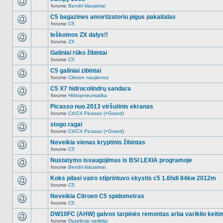
nėra.
pranešimų
forume
Bendri klausimai
šioje
Naujų
temoje
neskaitytų
C5 bagazines amortizatoriu pigus pakaitalas
nėra.
pranešimų
forume
C5
šioje
Naujų
temoje
neskaitytų
Ieškomos ZX dalys!!
nėra.
pranešimų
forume
ZX
šioje
Naujų
temoje
neskaitytų
Galiniai rūko žibintai
nėra.
pranešimų
forume
C5
šioje
Naujų
temoje
neskaitytų
C5 galiniai zibintai
nėra.
pranešimų
forume
Citroen naujienos
šioje
Naujų
temoje
neskaitytų
C5 X7 hidrocolindrų sandara
nėra.
pranešimų
forume
Hidropneumatika
šioje
Naujų
temoje
neskaitytų
Picasso nuo 2013 viršutinis ekranas
nėra.
pranešimų
forume
C4/C4 Picasso (+Grand)
šioje
Naujų
temoje
neskaitytų
stogo ragai
nėra.
pranešimų
forume
C4/C4 Picasso (+Grand)
šioje
Naujų
temoje
neskaitytų
Neveikia vienas kryptinis žibintas
nėra.
pranešimų
forume
C5
šioje
Naujų
temoje
neskaitytų
Nustatymo issaugojimas is BSI LEXIA programoje
nėra.
pranešimų
forume
Bendri klausimai
šioje
Naujų
temoje
neskaitytų
Koks pilasi vairo stiprintuvo skystis c5 1.6hdi 84kw 2012m
nėra.
pranešimų
forume
C5
šioje
Naujų
temoje
neskaitytų
Neveikia Citroen C5 spidometras
nėra.
pranešimų
forume
C5
šioje
Naujų
temoje
neskaitytų
DW10FC (AHW) galvos tarpinės remontas arba variklio keiti
nėra.
pranešimų
forume
Dyzeliniai varikliai
šioje