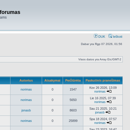
 forumas
niams
DUK
Ieškoti
Dabar yra Rgp 07 2026, 01:56
Visos datos yra Array Etc/GMT-2
Autorius
Atsakymai
Peržiūrėta
Paskutinis pranešimas
Kov 26 2026, 13:09
norimas
0
1547
norimas
Peržiūrėti
naujausius
Lie 16 2025, 07:39
norimas
0
5650
pranešimus
norimas
Peržiūrėti
naujausius
Sau 21 2025, 10:21
jonasb
0
8603
pranešimus
jonasb
Peržiūrėti
naujausius
Spa 18 2024, 07:57
norimas
0
25899
pranešimus
norimas
Peržiūrėti
naujausius
Sau 23 2023, 16:47