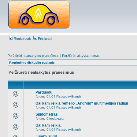
Registruotis
Prisijungti
Peržiūrėti neatsakytus pranešimus
|
Peržiūrėti aktyvias temas
Pagrindinis diskusijų puslapis
Peržiūrėti neatsakytus pranešimus
Parduodu
forume
C4/C4 Picasso (+Grand)
Naujų
neskaitytų
Gal kam reikia rėmelio „Android“ multimedijos radijui
pranešimų
forume
C4/C4 Picasso (+Grand)
šioje
Naujų
temoje
neskaitytų
Spidometras
nėra.
pranešimų
forume
Citrodaktarai
šioje
Naujų
temoje
neskaitytų
Gal kam reikia.
nėra.
pranešimų
forume
C4/C4 Picasso (+Grand)
šioje
Naujų
temoje
neskaitytų
Jumpy 2008