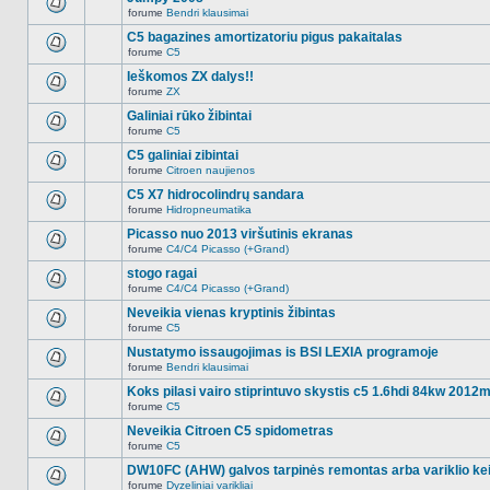
nėra.
pranešimų
forume
Bendri klausimai
šioje
Naujų
temoje
neskaitytų
C5 bagazines amortizatoriu pigus pakaitalas
nėra.
pranešimų
forume
C5
šioje
Naujų
temoje
neskaitytų
Ieškomos ZX dalys!!
nėra.
pranešimų
forume
ZX
šioje
Naujų
temoje
neskaitytų
Galiniai rūko žibintai
nėra.
pranešimų
forume
C5
šioje
Naujų
temoje
neskaitytų
C5 galiniai zibintai
nėra.
pranešimų
forume
Citroen naujienos
šioje
Naujų
temoje
neskaitytų
C5 X7 hidrocolindrų sandara
nėra.
pranešimų
forume
Hidropneumatika
šioje
Naujų
temoje
neskaitytų
Picasso nuo 2013 viršutinis ekranas
nėra.
pranešimų
forume
C4/C4 Picasso (+Grand)
šioje
Naujų
temoje
neskaitytų
stogo ragai
nėra.
pranešimų
forume
C4/C4 Picasso (+Grand)
šioje
Naujų
temoje
neskaitytų
Neveikia vienas kryptinis žibintas
nėra.
pranešimų
forume
C5
šioje
Naujų
temoje
neskaitytų
Nustatymo issaugojimas is BSI LEXIA programoje
nėra.
pranešimų
forume
Bendri klausimai
šioje
Naujų
temoje
neskaitytų
Koks pilasi vairo stiprintuvo skystis c5 1.6hdi 84kw 2012
nėra.
pranešimų
forume
C5
šioje
Naujų
temoje
neskaitytų
Neveikia Citroen C5 spidometras
nėra.
pranešimų
forume
C5
šioje
Naujų
temoje
neskaitytų
DW10FC (AHW) galvos tarpinės remontas arba variklio ke
nėra.
pranešimų
forume
Dyzeliniai varikliai
šioje