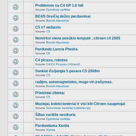
Naujų
temoje
neskaitytų
Problemos su C4 GP 1.6 hdi
nėra.
pranešimų
forume
Dyzeliniai varikliai
šioje
Naujų
temoje
neskaitytų
BE4/5 Greičių dėžės perdavimai
nėra.
pranešimų
forume
Bendri klausimai
šioje
Naujų
temoje
neskaitytų
C5 x7 webasto
nėra.
pranešimų
forume
C5
šioje
Naujų
temoje
neskaitytų
Nemirksi viena posūkio lemputė , citroen c4 2005
nėra.
pranešimų
forume
Bendri klausimai
šioje
Naujų
temoje
neskaitytų
Parduodu Lancia Phedra
nėra.
pranešimų
forume
C8
šioje
Naujų
temoje
neskaitytų
C4 picaso, robotas
nėra.
pranešimų
forume
C4/C4 Picasso (+Grand)
šioje
Naujų
temoje
neskaitytų
Sunkiai išsijungia 5 pavara C5 2008m
nėra.
pranešimų
forume
C5
šioje
Naujų
temoje
neskaitytų
radijos, automagnetolos, mago vin įrašymas.
nėra.
pranešimų
forume
Bendri klausimai
šioje
Naujų
temoje
neskaitytų
Priekiniai zibintai
nėra.
pranešimų
forume
C5
šioje
Naujų
temoje
neskaitytų
Muziejai, kolekcionieriai ir visi kiti Citroen saugotojai
nėra.
pranešimų
forume
Senoviniai modeliai (oldtimer'iai)
šioje
Naujų
temoje
neskaitytų
Šiltas variklis nesikuria
nėra.
pranešimų
forume
Dyzeliniai varikliai
šioje
Naujų
temoje
neskaitytų
Parduodama Xantia
nėra.
pranešimų
forume
Xantia
šioje
Naujų
temoje
neskaitytų