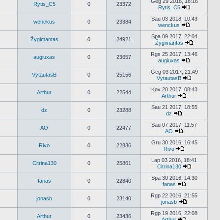
naujausius
Geg 29 2018, 18:16
Rytis_C5
0
23372
pranešimus
Rytis_C5
Peržiūrėti
naujausius
Sau 03 2018, 10:43
wenckus
0
23384
pranešimus
wenckus
Peržiūrėti
naujausius
Spa 09 2017, 22:04
Žygimantas
0
24921
pranešimus
Žygimantas
Peržiūrėti
naujausius
Rgs 25 2017, 13:46
augiuxas
0
23657
pranešimu
augiuxas
Peržiūrėti
naujausius
Geg 03 2017, 21:49
VytautasB
0
25156
pranešimus
VytautasB
Peržiūrėti
naujausius
Kov 20 2017, 08:43
Arthur
0
22544
pranešimus
Arthur
Peržiūrėti
naujausius
Sau 21 2017, 18:55
dz
0
23288
pranešimus
dz
Peržiūrėti
naujausius
Sau 07 2017, 11:57
AO
0
22477
pranešimus
AO
Peržiūrėti
naujausius
Gru 30 2016, 16:45
Rivo
0
22836
pranešimus
Rivo
Peržiūrėti
naujausius
Lap 03 2016, 18:41
Citrina130
0
25861
pranešimus
Citrina130
Peržiūrėti
naujausius
Spa 30 2016, 14:30
fanas
0
22840
pranešimus
fanas
Peržiūrėti
naujausius
Rgp 22 2016, 21:55
jonasb
0
23140
pranešimus
jonasb
Peržiūrėti
naujausius
Rgp 19 2016, 22:08
Arthur
0
23436
pranešimus
Arthur