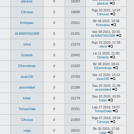
plaukas
0
16253
pranešimus
plaukas
Peržiūrėti
naujausius
Rgp 20 2022, 12:54
Citrusas
0
18689
pranešimus
Citrusas
Peržiūrėti
naujausius
Bir 09 2022, 10:38
Kristupas
0
22921
pranešimus
Kristupas
Peržiūrėti
naujausius
Vas 08 2021, 20:35
ALMANTAS1989
0
21201
pranešimus
ALMANTAS1989
Peržiūrėt
naujausi
Rgs 23 2020, 17:38
sfera
0
21570
praneši
sfera
Peržiūrėti
naujausius
Lie 11 2020, 21:00
Dziastis
0
22402
pranešimus
Dziastis
Peržiūrėti
naujausius
Bir 08 2020, 08:41
Džeronimas
0
21023
pranešimus
Džeronimas
Peržiūrėti
naujausius
Vas 12 2020, 14:13
asas100
0
23783
pranešimu
asas100
Peržiūrėti
naujausius
Sau 20 2020, 21:48
assembled
0
21288
pranešimus
assembled
Peržiūrėti
naujausius
Sau 10 2020, 10:55
kobis
0
22179
pranešimu
kobis
Peržiūrėti
naujausius
Lap 17 2019, 19:07
TomasDalia
0
22151
pranešimus
TomasDalia
Peržiūrėti
naujausius
Rgp 07 2019, 19:34
Citrusas
0
21663
pranešimu
Citrusas
Peržiūrėti
naujausius
Bir 30 2019, 17:05
vaga
0
25032
pranešimus
vaga