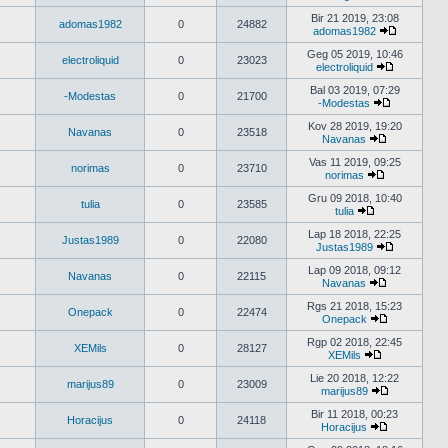
Peržiūrėti
naujausius
Bir 21 2019, 23:08
adomas1982
0
24882
pranešimus
adomas1982
Peržiūrėti
naujausiu
Geg 05 2019, 10:46
electroliquid
0
23023
pranešimu
electroliquid
Peržiūrėti
naujausius
Bal 03 2019, 07:29
-Modestas
0
21700
pranešimu
-Modestas
Peržiūrėti
naujausius
Kov 28 2019, 19:20
Navanas
0
23518
pranešimus
Navanas
Peržiūrėti
naujausius
Vas 11 2019, 09:25
norimas
0
23710
pranešimus
norimas
Peržiūrėti
naujausius
Gru 09 2018, 10:40
tulia
0
23585
pranešimus
tulia
Peržiūrėti
naujausius
Lap 18 2018, 22:25
Justas1989
0
22080
pranešimus
Justas1989
Peržiūrėti
naujausius
Lap 09 2018, 09:12
Navanas
0
22115
pranešimu
Navanas
Peržiūrėti
naujausius
Rgs 21 2018, 15:23
Onepack
0
22474
pranešimus
Onepack
Peržiūrėti
naujausius
Rgp 02 2018, 22:45
XEMils
0
28127
pranešimus
XEMils
Peržiūrėti
naujausius
Lie 20 2018, 12:22
marijus89
0
23009
pranešimus
marijus89
Peržiūrėti
naujausius
Bir 11 2018, 00:23
Horacijus
0
24118
pranešimus
Horacijus
Peržiūrėti