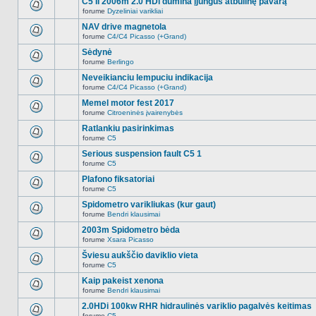
C5 II 2006m 2.0 HDi dūmina įjungus atbulinę pavarą
nėra.
pranešimų
forume
Dyzeliniai varikliai
šioje
Naujų
temoje
neskaitytų
NAV drive magnetola
nėra.
pranešimų
forume
C4/C4 Picasso (+Grand)
šioje
Naujų
temoje
neskaitytų
Sėdynė
nėra.
pranešimų
forume
Berlingo
šioje
Naujų
temoje
neskaitytų
Neveikianciu lempuciu indikacija
nėra.
pranešimų
forume
C4/C4 Picasso (+Grand)
šioje
Naujų
temoje
neskaitytų
Memel motor fest 2017
nėra.
pranešimų
forume
Citroeninės įvairenybės
šioje
Naujų
temoje
neskaitytų
Ratlankiu pasirinkimas
nėra.
pranešimų
forume
C5
šioje
Naujų
temoje
neskaitytų
Serious suspension fault C5 1
nėra.
pranešimų
forume
C5
šioje
Naujų
temoje
neskaitytų
Plafono fiksatoriai
nėra.
pranešimų
forume
C5
šioje
Naujų
temoje
neskaitytų
Spidometro varikliukas (kur gaut)
nėra.
pranešimų
forume
Bendri klausimai
šioje
Naujų
temoje
neskaitytų
2003m Spidometro bėda
nėra.
pranešimų
forume
Xsara Picasso
šioje
Naujų
temoje
neskaitytų
Šviesu aukščio daviklio vieta
nėra.
pranešimų
forume
C5
šioje
Naujų
temoje
neskaitytų
Kaip pakeist xenona
nėra.
pranešimų
forume
Bendri klausimai
šioje
Naujų
temoje
neskaitytų
2.0HDi 100kw RHR hidraulinės variklio pagalvės keitimas
nėra.
pranešimų
forume
C5