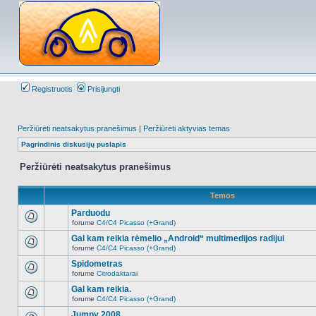
Registruotis
Prisijungti
Peržiūrėti neatsakytus pranešimus
|
Peržiūrėti aktyvias temas
Pagrindinis diskusijų puslapis
Peržiūrėti neatsakytus pranešimus
Temos
Parduodu
forume
C4/C4 Picasso (+Grand)
Naujų
neskaitytų
Gal kam reikia rėmelio „Android“ multimedijos radijui
pranešimų
forume
C4/C4 Picasso (+Grand)
šioje
Naujų
temoje
neskaitytų
Spidometras
nėra.
pranešimų
forume
Citrodaktarai
šioje
Naujų
temoje
neskaitytų
Gal kam reikia.
nėra.
pranešimų
forume
C4/C4 Picasso (+Grand)
šioje
Naujų
temoje
neskaitytų
Jumpy 2008