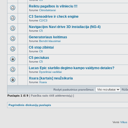
šioje
Naujų
temoje
neskaitytų
Reiktu pagalbos is vilnieciu !!!
nėra.
pranešimų
forume
Citrodaktarai
šioje
Naujų
temoje
neskaitytų
C3 Sensodrive ir check engine
nėra.
pranešimų
forume
C2/C3
šioje
Naujų
temoje
neskaitytų
Navigacijos Navi drive 3D instaliacija (NG-4)
nėra.
pranešimų
forume
C5
šioje
Naujų
temoje
neskaitytų
Generatoriaus keitimas
nėra.
pranešimų
forume
Bendri klausimai
šioje
Naujų
temoje
neskaitytų
C6 stop zibintai
nėra.
pranešimų
forume
C6
šioje
Naujų
temoje
neskaitytų
C5 peciukas
nėra.
pranešimų
forume
C5
šioje
Ši
temoje
tema
Lucas Epic siurblio degimo kampo valdymo detales?
nėra.
užrakinta,
forume
Dyzeliniai varikliai
jūs
Naujų
negalite
neskaitytų
Xsara [kartais] neužsikuria
redaguoti
pranešimų
pranešimų
forume
Xsara
šioje
Ši
arba
temoje
tema
atsakinėti
nėra.
Rodyti paskutinius pranešimus:
Rūši
užrakinta,
į
jūs
juos.
Puslapis
1
iš
9
[ Paieška rado 448 atitikmenis(ų) ]
negalite
redaguoti
pranešimų
Pagrindinis diskusijų puslapis
arba
atsakinėti
į
juos.
Vertė
Viliu