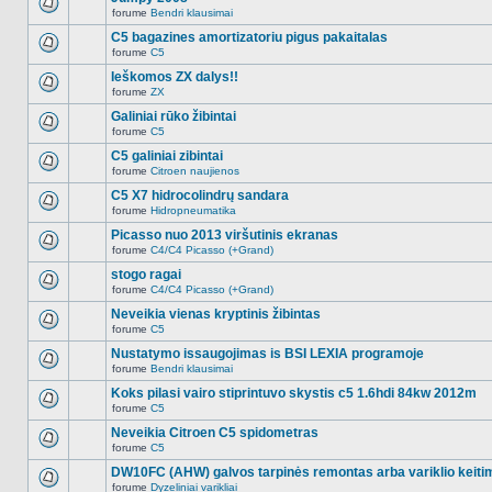
nėra.
pranešimų
forume
Bendri klausimai
šioje
Naujų
temoje
neskaitytų
C5 bagazines amortizatoriu pigus pakaitalas
nėra.
pranešimų
forume
C5
šioje
Naujų
temoje
neskaitytų
Ieškomos ZX dalys!!
nėra.
pranešimų
forume
ZX
šioje
Naujų
temoje
neskaitytų
Galiniai rūko žibintai
nėra.
pranešimų
forume
C5
šioje
Naujų
temoje
neskaitytų
C5 galiniai zibintai
nėra.
pranešimų
forume
Citroen naujienos
šioje
Naujų
temoje
neskaitytų
C5 X7 hidrocolindrų sandara
nėra.
pranešimų
forume
Hidropneumatika
šioje
Naujų
temoje
neskaitytų
Picasso nuo 2013 viršutinis ekranas
nėra.
pranešimų
forume
C4/C4 Picasso (+Grand)
šioje
Naujų
temoje
neskaitytų
stogo ragai
nėra.
pranešimų
forume
C4/C4 Picasso (+Grand)
šioje
Naujų
temoje
neskaitytų
Neveikia vienas kryptinis žibintas
nėra.
pranešimų
forume
C5
šioje
Naujų
temoje
neskaitytų
Nustatymo issaugojimas is BSI LEXIA programoje
nėra.
pranešimų
forume
Bendri klausimai
šioje
Naujų
temoje
neskaitytų
Koks pilasi vairo stiprintuvo skystis c5 1.6hdi 84kw 2012m
nėra.
pranešimų
forume
C5
šioje
Naujų
temoje
neskaitytų
Neveikia Citroen C5 spidometras
nėra.
pranešimų
forume
C5
šioje
Naujų
temoje
neskaitytų
DW10FC (AHW) galvos tarpinės remontas arba variklio keiti
nėra.
pranešimų
forume
Dyzeliniai varikliai
šioje