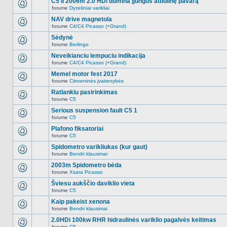
C5 II 2006m 2.0 HDi dūmina įjungus atbulinę pavarą
nėra.
pranešimų
forume
Dyzeliniai varikliai
šioje
Naujų
temoje
neskaitytų
NAV drive magnetola
nėra.
pranešimų
forume
C4/C4 Picasso (+Grand)
šioje
Naujų
temoje
neskaitytų
Sėdynė
nėra.
pranešimų
forume
Berlingo
šioje
Naujų
temoje
neskaitytų
Neveikianciu lempuciu indikacija
nėra.
pranešimų
forume
C4/C4 Picasso (+Grand)
šioje
Naujų
temoje
neskaitytų
Memel motor fest 2017
nėra.
pranešimų
forume
Citroeninės įvairenybės
šioje
Naujų
temoje
neskaitytų
Ratlankiu pasirinkimas
nėra.
pranešimų
forume
C5
šioje
Naujų
temoje
neskaitytų
Serious suspension fault C5 1
nėra.
pranešimų
forume
C5
šioje
Naujų
temoje
neskaitytų
Plafono fiksatoriai
nėra.
pranešimų
forume
C5
šioje
Naujų
temoje
neskaitytų
Spidometro varikliukas (kur gaut)
nėra.
pranešimų
forume
Bendri klausimai
šioje
Naujų
temoje
neskaitytų
2003m Spidometro bėda
nėra.
pranešimų
forume
Xsara Picasso
šioje
Naujų
temoje
neskaitytų
Šviesu aukščio daviklio vieta
nėra.
pranešimų
forume
C5
šioje
Naujų
temoje
neskaitytų
Kaip pakeist xenona
nėra.
pranešimų
forume
Bendri klausimai
šioje
Naujų
temoje
neskaitytų
2.0HDi 100kw RHR hidraulinės variklio pagalvės keitimas
nėra.
pranešimų
forume
C5