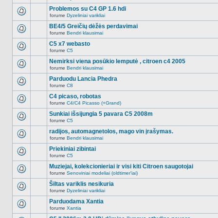
Naujų
temoje
neskaitytų
Problemos su C4 GP 1.6 hdi
nėra.
pranešimų
forume
Dyzeliniai varikliai
šioje
Naujų
temoje
neskaitytų
BE4/5 Greičių dėžės perdavimai
nėra.
pranešimų
forume
Bendri klausimai
šioje
Naujų
temoje
neskaitytų
C5 x7 webasto
nėra.
pranešimų
forume
C5
šioje
Naujų
temoje
neskaitytų
Nemirksi viena posūkio lemputė , citroen c4 2005
nėra.
pranešimų
forume
Bendri klausimai
šioje
Naujų
temoje
neskaitytų
Parduodu Lancia Phedra
nėra.
pranešimų
forume
C8
šioje
Naujų
temoje
neskaitytų
C4 picaso, robotas
nėra.
pranešimų
forume
C4/C4 Picasso (+Grand)
šioje
Naujų
temoje
neskaitytų
Sunkiai išsijungia 5 pavara C5 2008m
nėra.
pranešimų
forume
C5
šioje
Naujų
temoje
neskaitytų
radijos, automagnetolos, mago vin įrašymas.
nėra.
pranešimų
forume
Bendri klausimai
šioje
Naujų
temoje
neskaitytų
Priekiniai zibintai
nėra.
pranešimų
forume
C5
šioje
Naujų
temoje
neskaitytų
Muziejai, kolekcionieriai ir visi kiti Citroen saugotojai
nėra.
pranešimų
forume
Senoviniai modeliai (oldtimer'iai)
šioje
Naujų
temoje
neskaitytų
Šiltas variklis nesikuria
nėra.
pranešimų
forume
Dyzeliniai varikliai
šioje
Naujų
temoje
neskaitytų
Parduodama Xantia
nėra.
pranešimų
forume
Xantia
šioje
Naujų
temoje
neskaitytų