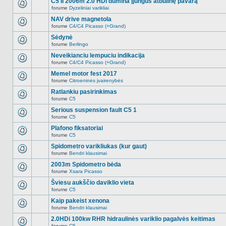
C5 II 2006m 2.0 HDi dūmina įjungus atbulinę pavarą
nėra.
pranešimų
forume
Dyzeliniai varikliai
šioje
Naujų
temoje
neskaitytų
NAV drive magnetola
nėra.
pranešimų
forume
C4/C4 Picasso (+Grand)
šioje
Naujų
temoje
neskaitytų
Sėdynė
nėra.
pranešimų
forume
Berlingo
šioje
Naujų
temoje
neskaitytų
Neveikianciu lempuciu indikacija
nėra.
pranešimų
forume
C4/C4 Picasso (+Grand)
šioje
Naujų
temoje
neskaitytų
Memel motor fest 2017
nėra.
pranešimų
forume
Citroeninės įvairenybės
šioje
Naujų
temoje
neskaitytų
Ratlankiu pasirinkimas
nėra.
pranešimų
forume
C5
šioje
Naujų
temoje
neskaitytų
Serious suspension fault C5 1
nėra.
pranešimų
forume
C5
šioje
Naujų
temoje
neskaitytų
Plafono fiksatoriai
nėra.
pranešimų
forume
C5
šioje
Naujų
temoje
neskaitytų
Spidometro varikliukas (kur gaut)
nėra.
pranešimų
forume
Bendri klausimai
šioje
Naujų
temoje
neskaitytų
2003m Spidometro bėda
nėra.
pranešimų
forume
Xsara Picasso
šioje
Naujų
temoje
neskaitytų
Šviesu aukščio daviklio vieta
nėra.
pranešimų
forume
C5
šioje
Naujų
temoje
neskaitytų
Kaip pakeist xenona
nėra.
pranešimų
forume
Bendri klausimai
šioje
Naujų
temoje
neskaitytų
2.0HDi 100kw RHR hidraulinės variklio pagalvės keitimas
nėra.
pranešimų
forume
C5