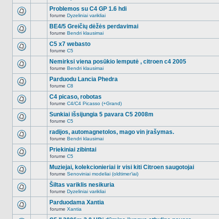
Naujų
temoje
neskaitytų
Problemos su C4 GP 1.6 hdi
nėra.
pranešimų
forume
Dyzeliniai varikliai
šioje
Naujų
temoje
neskaitytų
BE4/5 Greičių dėžės perdavimai
nėra.
pranešimų
forume
Bendri klausimai
šioje
Naujų
temoje
neskaitytų
C5 x7 webasto
nėra.
pranešimų
forume
C5
šioje
Naujų
temoje
neskaitytų
Nemirksi viena posūkio lemputė , citroen c4 2005
nėra.
pranešimų
forume
Bendri klausimai
šioje
Naujų
temoje
neskaitytų
Parduodu Lancia Phedra
nėra.
pranešimų
forume
C8
šioje
Naujų
temoje
neskaitytų
C4 picaso, robotas
nėra.
pranešimų
forume
C4/C4 Picasso (+Grand)
šioje
Naujų
temoje
neskaitytų
Sunkiai išsijungia 5 pavara C5 2008m
nėra.
pranešimų
forume
C5
šioje
Naujų
temoje
neskaitytų
radijos, automagnetolos, mago vin įrašymas.
nėra.
pranešimų
forume
Bendri klausimai
šioje
Naujų
temoje
neskaitytų
Priekiniai zibintai
nėra.
pranešimų
forume
C5
šioje
Naujų
temoje
neskaitytų
Muziejai, kolekcionieriai ir visi kiti Citroen saugotojai
nėra.
pranešimų
forume
Senoviniai modeliai (oldtimer'iai)
šioje
Naujų
temoje
neskaitytų
Šiltas variklis nesikuria
nėra.
pranešimų
forume
Dyzeliniai varikliai
šioje
Naujų
temoje
neskaitytų
Parduodama Xantia
nėra.
pranešimų
forume
Xantia
šioje
Naujų
temoje
neskaitytų