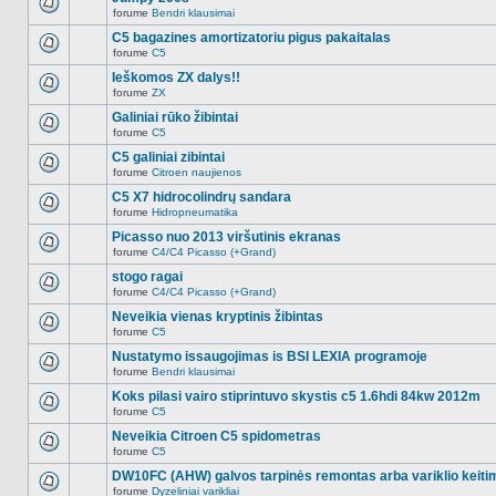
nėra.
pranešimų
forume
Bendri klausimai
šioje
Naujų
temoje
neskaitytų
C5 bagazines amortizatoriu pigus pakaitalas
nėra.
pranešimų
forume
C5
šioje
Naujų
temoje
neskaitytų
Ieškomos ZX dalys!!
nėra.
pranešimų
forume
ZX
šioje
Naujų
temoje
neskaitytų
Galiniai rūko žibintai
nėra.
pranešimų
forume
C5
šioje
Naujų
temoje
neskaitytų
C5 galiniai zibintai
nėra.
pranešimų
forume
Citroen naujienos
šioje
Naujų
temoje
neskaitytų
C5 X7 hidrocolindrų sandara
nėra.
pranešimų
forume
Hidropneumatika
šioje
Naujų
temoje
neskaitytų
Picasso nuo 2013 viršutinis ekranas
nėra.
pranešimų
forume
C4/C4 Picasso (+Grand)
šioje
Naujų
temoje
neskaitytų
stogo ragai
nėra.
pranešimų
forume
C4/C4 Picasso (+Grand)
šioje
Naujų
temoje
neskaitytų
Neveikia vienas kryptinis žibintas
nėra.
pranešimų
forume
C5
šioje
Naujų
temoje
neskaitytų
Nustatymo issaugojimas is BSI LEXIA programoje
nėra.
pranešimų
forume
Bendri klausimai
šioje
Naujų
temoje
neskaitytų
Koks pilasi vairo stiprintuvo skystis c5 1.6hdi 84kw 2012m
nėra.
pranešimų
forume
C5
šioje
Naujų
temoje
neskaitytų
Neveikia Citroen C5 spidometras
nėra.
pranešimų
forume
C5
šioje
Naujų
temoje
neskaitytų
DW10FC (AHW) galvos tarpinės remontas arba variklio keiti
nėra.
pranešimų
forume
Dyzeliniai varikliai
šioje