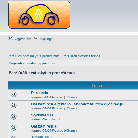
Registruotis
Prisijungti
Peržiūrėti neatsakytus pranešimus
|
Peržiūrėti aktyvias temas
Pagrindinis diskusijų puslapis
Peržiūrėti neatsakytus pranešimus
Temos
Parduodu
forume
C4/C4 Picasso (+Grand)
Naujų
neskaitytų
Gal kam reikia rėmelio „Android“ multimedijos radijui
pranešimų
forume
C4/C4 Picasso (+Grand)
šioje
Naujų
temoje
neskaitytų
Spidometras
nėra.
pranešimų
forume
Citrodaktarai
šioje
Naujų
temoje
neskaitytų
Gal kam reikia.
nėra.
pranešimų
forume
C4/C4 Picasso (+Grand)
šioje
Naujų
temoje
neskaitytų
Jumpy 2008