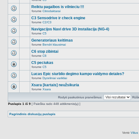
šioje
Naujų
temoje
neskaitytų
Reiktu pagalbos is vilnieciu !!!
nėra.
pranešimų
forume
Citrodaktarai
šioje
Naujų
temoje
neskaitytų
C3 Sensodrive ir check engine
nėra.
pranešimų
forume
C2/C3
šioje
Naujų
temoje
neskaitytų
Navigacijos Navi drive 3D instaliacija (NG-4)
nėra.
pranešimų
forume
C5
šioje
Naujų
temoje
neskaitytų
Generatoriaus keitimas
nėra.
pranešimų
forume
Bendri klausimai
šioje
Naujų
temoje
neskaitytų
C6 stop zibintai
nėra.
pranešimų
forume
C6
šioje
Naujų
temoje
neskaitytų
C5 peciukas
nėra.
pranešimų
forume
C5
šioje
Ši
temoje
tema
Lucas Epic siurblio degimo kampo valdymo detales?
nėra.
užrakinta,
forume
Dyzeliniai varikliai
jūs
Naujų
negalite
neskaitytų
Xsara [kartais] neužsikuria
redaguoti
pranešimų
pranešimų
forume
Xsara
šioje
Ši
arba
temoje
tema
atsakinėti
nėra.
Rodyti paskutinius pranešimus:
Rūši
užrakinta,
į
jūs
juos.
Puslapis
1
iš
9
[ Paieška rado 448 atitikmenis(ų) ]
negalite
redaguoti
pranešimų
Pagrindinis diskusijų puslapis
arba
atsakinėti
į
juos.
Vertė
Viliu