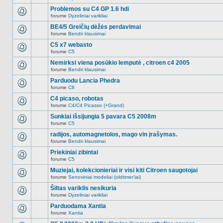
Naujų
temoje
neskaitytų
Problemos su C4 GP 1.6 hdi
nėra.
pranešimų
forume
Dyzeliniai varikliai
šioje
Naujų
temoje
neskaitytų
BE4/5 Greičių dėžės perdavimai
nėra.
pranešimų
forume
Bendri klausimai
šioje
Naujų
temoje
neskaitytų
C5 x7 webasto
nėra.
pranešimų
forume
C5
šioje
Naujų
temoje
neskaitytų
Nemirksi viena posūkio lemputė , citroen c4 2005
nėra.
pranešimų
forume
Bendri klausimai
šioje
Naujų
temoje
neskaitytų
Parduodu Lancia Phedra
nėra.
pranešimų
forume
C8
šioje
Naujų
temoje
neskaitytų
C4 picaso, robotas
nėra.
pranešimų
forume
C4/C4 Picasso (+Grand)
šioje
Naujų
temoje
neskaitytų
Sunkiai išsijungia 5 pavara C5 2008m
nėra.
pranešimų
forume
C5
šioje
Naujų
temoje
neskaitytų
radijos, automagnetolos, mago vin įrašymas.
nėra.
pranešimų
forume
Bendri klausimai
šioje
Naujų
temoje
neskaitytų
Priekiniai zibintai
nėra.
pranešimų
forume
C5
šioje
Naujų
temoje
neskaitytų
Muziejai, kolekcionieriai ir visi kiti Citroen saugotojai
nėra.
pranešimų
forume
Senoviniai modeliai (oldtimer'iai)
šioje
Naujų
temoje
neskaitytų
Šiltas variklis nesikuria
nėra.
pranešimų
forume
Dyzeliniai varikliai
šioje
Naujų
temoje
neskaitytų
Parduodama Xantia
nėra.
pranešimų
forume
Xantia
šioje
Naujų
temoje
neskaitytų