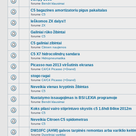
nėra.
pranešimų
forume
Bendri klausimai
šioje
Naujų
temoje
neskaitytų
C5 bagazines amortizatoriu pigus pakaitalas
nėra.
pranešimų
forume
C5
šioje
Naujų
temoje
neskaitytų
Ieškomos ZX dalys!!
nėra.
pranešimų
forume
ZX
šioje
Naujų
temoje
neskaitytų
Galiniai rūko žibintai
nėra.
pranešimų
forume
C5
šioje
Naujų
temoje
neskaitytų
C5 galiniai zibintai
nėra.
pranešimų
forume
Citroen naujienos
šioje
Naujų
temoje
neskaitytų
C5 X7 hidrocolindrų sandara
nėra.
pranešimų
forume
Hidropneumatika
šioje
Naujų
temoje
neskaitytų
Picasso nuo 2013 viršutinis ekranas
nėra.
pranešimų
forume
C4/C4 Picasso (+Grand)
šioje
Naujų
temoje
neskaitytų
stogo ragai
nėra.
pranešimų
forume
C4/C4 Picasso (+Grand)
šioje
Naujų
temoje
neskaitytų
Neveikia vienas kryptinis žibintas
nėra.
pranešimų
forume
C5
šioje
Naujų
temoje
neskaitytų
Nustatymo issaugojimas is BSI LEXIA programoje
nėra.
pranešimų
forume
Bendri klausimai
šioje
Naujų
temoje
neskaitytų
Koks pilasi vairo stiprintuvo skystis c5 1.6hdi 84kw 2012m
nėra.
pranešimų
forume
C5
šioje
Naujų
temoje
neskaitytų
Neveikia Citroen C5 spidometras
nėra.
pranešimų
forume
C5
šioje
Naujų
temoje
neskaitytų
DW10FC (AHW) galvos tarpinės remontas arba variklio keiti
nėra.
pranešimų
forume
Dyzeliniai varikliai
šioje