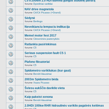
C5 II 2006m 2.0 HDi dūmina įjungus atbulinę pavarą
nėra.
pranešimų
forume
Dyzeliniai varikliai
šioje
Naujų
temoje
neskaitytų
NAV drive magnetola
nėra.
pranešimų
forume
C4/C4 Picasso (+Grand)
šioje
Naujų
temoje
neskaitytų
Sėdynė
nėra.
pranešimų
forume
Berlingo
šioje
Naujų
temoje
neskaitytų
Neveikianciu lempuciu indikacija
nėra.
pranešimų
forume
C4/C4 Picasso (+Grand)
šioje
Naujų
temoje
neskaitytų
Memel motor fest 2017
nėra.
pranešimų
forume
Citroeninės įvairenybės
šioje
Naujų
temoje
neskaitytų
Ratlankiu pasirinkimas
nėra.
pranešimų
forume
C5
šioje
Naujų
temoje
neskaitytų
Serious suspension fault C5 1
nėra.
pranešimų
forume
C5
šioje
Naujų
temoje
neskaitytų
Plafono fiksatoriai
nėra.
pranešimų
forume
C5
šioje
Naujų
temoje
neskaitytų
Spidometro varikliukas (kur gaut)
nėra.
pranešimų
forume
Bendri klausimai
šioje
Naujų
temoje
neskaitytų
2003m Spidometro bėda
nėra.
pranešimų
forume
Xsara Picasso
šioje
Naujų
temoje
neskaitytų
Šviesu aukščio daviklio vieta
nėra.
pranešimų
forume
C5
šioje
Naujų
temoje
neskaitytų
Kaip pakeist xenona
nėra.
pranešimų
forume
Bendri klausimai
šioje
Naujų
temoje
neskaitytų
2.0HDi 100kw RHR hidraulinės variklio pagalvės keitimas
nėra.
pranešimų
forume
C5