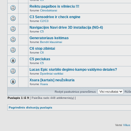
šioje
Naujų
temoje
neskaitytų
Reiktu pagalbos is vilnieciu !!!
nėra.
pranešimų
forume
Citrodaktarai
šioje
Naujų
temoje
neskaitytų
C3 Sensodrive ir check engine
nėra.
pranešimų
forume
C2/C3
šioje
Naujų
temoje
neskaitytų
Navigacijos Navi drive 3D instaliacija (NG-4)
nėra.
pranešimų
forume
C5
šioje
Naujų
temoje
neskaitytų
Generatoriaus keitimas
nėra.
pranešimų
forume
Bendri klausimai
šioje
Naujų
temoje
neskaitytų
C6 stop zibintai
nėra.
pranešimų
forume
C6
šioje
Naujų
temoje
neskaitytų
C5 peciukas
nėra.
pranešimų
forume
C5
šioje
Ši
temoje
tema
Lucas Epic siurblio degimo kampo valdymo detales?
nėra.
užrakinta,
forume
Dyzeliniai varikliai
jūs
Naujų
negalite
neskaitytų
Xsara [kartais] neužsikuria
redaguoti
pranešimų
pranešimų
forume
Xsara
šioje
Ši
arba
temoje
tema
atsakinėti
nėra.
Rodyti paskutinius pranešimus:
Rūši
užrakinta,
į
jūs
juos.
Puslapis
1
iš
9
[ Paieška rado 448 atitikmenis(ų) ]
negalite
redaguoti
pranešimų
Pagrindinis diskusijų puslapis
arba
atsakinėti
į
juos.
Vertė
Viliu