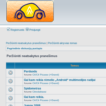
Registruotis
Prisijungti
Peržiūrėti neatsakytus pranešimus
|
Peržiūrėti aktyvias temas
Pagrindinis diskusijų puslapis
Peržiūrėti neatsakytus pranešimus
Temos
Parduodu
forume
C4/C4 Picasso (+Grand)
Naujų
neskaitytų
Gal kam reikia rėmelio „Android“ multimedijos radijui
pranešimų
forume
C4/C4 Picasso (+Grand)
šioje
Naujų
temoje
neskaitytų
Spidometras
nėra.
pranešimų
forume
Citrodaktarai
šioje
Naujų
temoje
neskaitytų
Gal kam reikia.
nėra.
pranešimų
forume
C4/C4 Picasso (+Grand)
šioje
Naujų
temoje
neskaitytų
Jumpy 2008