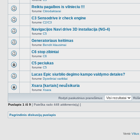
šioje
Naujų
temoje
neskaitytų
Reiktu pagalbos is vilnieciu !!!
nėra.
pranešimų
forume
Citrodaktarai
šioje
Naujų
temoje
neskaitytų
C3 Sensodrive ir check engine
nėra.
pranešimų
forume
C2/C3
šioje
Naujų
temoje
neskaitytų
Navigacijos Navi drive 3D instaliacija (NG-4)
nėra.
pranešimų
forume
C5
šioje
Naujų
temoje
neskaitytų
Generatoriaus keitimas
nėra.
pranešimų
forume
Bendri klausimai
šioje
Naujų
temoje
neskaitytų
C6 stop zibintai
nėra.
pranešimų
forume
C6
šioje
Naujų
temoje
neskaitytų
C5 peciukas
nėra.
pranešimų
forume
C5
šioje
Ši
temoje
tema
Lucas Epic siurblio degimo kampo valdymo detales?
nėra.
užrakinta,
forume
Dyzeliniai varikliai
jūs
Naujų
negalite
neskaitytų
Xsara [kartais] neužsikuria
redaguoti
pranešimų
pranešimų
forume
Xsara
šioje
Ši
arba
temoje
tema
atsakinėti
nėra.
Rodyti paskutinius pranešimus:
Rūši
užrakinta,
į
jūs
juos.
Puslapis
1
iš
9
[ Paieška rado 448 atitikmenis(ų) ]
negalite
redaguoti
pranešimų
Pagrindinis diskusijų puslapis
arba
atsakinėti
į
juos.
Vertė
Viliu