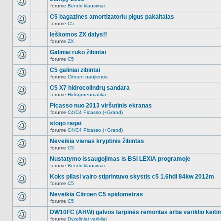
nėra.
pranešimų
forume
Bendri klausimai
šioje
Naujų
temoje
neskaitytų
C5 bagazines amortizatoriu pigus pakaitalas
nėra.
pranešimų
forume
C5
šioje
Naujų
temoje
neskaitytų
Ieškomos ZX dalys!!
nėra.
pranešimų
forume
ZX
šioje
Naujų
temoje
neskaitytų
Galiniai rūko žibintai
nėra.
pranešimų
forume
C5
šioje
Naujų
temoje
neskaitytų
C5 galiniai zibintai
nėra.
pranešimų
forume
Citroen naujienos
šioje
Naujų
temoje
neskaitytų
C5 X7 hidrocolindrų sandara
nėra.
pranešimų
forume
Hidropneumatika
šioje
Naujų
temoje
neskaitytų
Picasso nuo 2013 viršutinis ekranas
nėra.
pranešimų
forume
C4/C4 Picasso (+Grand)
šioje
Naujų
temoje
neskaitytų
stogo ragai
nėra.
pranešimų
forume
C4/C4 Picasso (+Grand)
šioje
Naujų
temoje
neskaitytų
Neveikia vienas kryptinis žibintas
nėra.
pranešimų
forume
C5
šioje
Naujų
temoje
neskaitytų
Nustatymo issaugojimas is BSI LEXIA programoje
nėra.
pranešimų
forume
Bendri klausimai
šioje
Naujų
temoje
neskaitytų
Koks pilasi vairo stiprintuvo skystis c5 1.6hdi 84kw 2012m
nėra.
pranešimų
forume
C5
šioje
Naujų
temoje
neskaitytų
Neveikia Citroen C5 spidometras
nėra.
pranešimų
forume
C5
šioje
Naujų
temoje
neskaitytų
DW10FC (AHW) galvos tarpinės remontas arba variklio keiti
nėra.
pranešimų
forume
Dyzeliniai varikliai
šioje