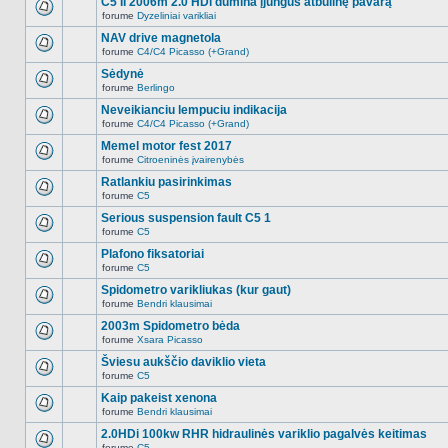
C5 II 2006m 2.0 HDi dūmina įjungus atbulinę pavarą
nėra.
pranešimų
forume
Dyzeliniai varikliai
šioje
Naujų
temoje
neskaitytų
NAV drive magnetola
nėra.
pranešimų
forume
C4/C4 Picasso (+Grand)
šioje
Naujų
temoje
neskaitytų
Sėdynė
nėra.
pranešimų
forume
Berlingo
šioje
Naujų
temoje
neskaitytų
Neveikianciu lempuciu indikacija
nėra.
pranešimų
forume
C4/C4 Picasso (+Grand)
šioje
Naujų
temoje
neskaitytų
Memel motor fest 2017
nėra.
pranešimų
forume
Citroeninės įvairenybės
šioje
Naujų
temoje
neskaitytų
Ratlankiu pasirinkimas
nėra.
pranešimų
forume
C5
šioje
Naujų
temoje
neskaitytų
Serious suspension fault C5 1
nėra.
pranešimų
forume
C5
šioje
Naujų
temoje
neskaitytų
Plafono fiksatoriai
nėra.
pranešimų
forume
C5
šioje
Naujų
temoje
neskaitytų
Spidometro varikliukas (kur gaut)
nėra.
pranešimų
forume
Bendri klausimai
šioje
Naujų
temoje
neskaitytų
2003m Spidometro bėda
nėra.
pranešimų
forume
Xsara Picasso
šioje
Naujų
temoje
neskaitytų
Šviesu aukščio daviklio vieta
nėra.
pranešimų
forume
C5
šioje
Naujų
temoje
neskaitytų
Kaip pakeist xenona
nėra.
pranešimų
forume
Bendri klausimai
šioje
Naujų
temoje
neskaitytų
2.0HDi 100kw RHR hidraulinės variklio pagalvės keitimas
nėra.
pranešimų
forume
C5