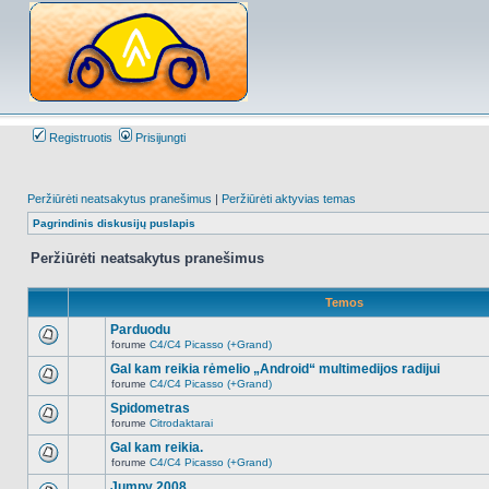
Registruotis
Prisijungti
Peržiūrėti neatsakytus pranešimus
|
Peržiūrėti aktyvias temas
Pagrindinis diskusijų puslapis
Peržiūrėti neatsakytus pranešimus
Temos
Parduodu
forume
C4/C4 Picasso (+Grand)
Naujų
neskaitytų
Gal kam reikia rėmelio „Android“ multimedijos radijui
pranešimų
forume
C4/C4 Picasso (+Grand)
šioje
Naujų
temoje
neskaitytų
Spidometras
nėra.
pranešimų
forume
Citrodaktarai
šioje
Naujų
temoje
neskaitytų
Gal kam reikia.
nėra.
pranešimų
forume
C4/C4 Picasso (+Grand)
šioje
Naujų
temoje
neskaitytų
Jumpy 2008