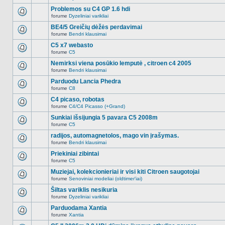
Naujų
temoje
neskaitytų
Problemos su C4 GP 1.6 hdi
nėra.
pranešimų
forume
Dyzeliniai varikliai
šioje
Naujų
temoje
neskaitytų
BE4/5 Greičių dėžės perdavimai
nėra.
pranešimų
forume
Bendri klausimai
šioje
Naujų
temoje
neskaitytų
C5 x7 webasto
nėra.
pranešimų
forume
C5
šioje
Naujų
temoje
neskaitytų
Nemirksi viena posūkio lemputė , citroen c4 2005
nėra.
pranešimų
forume
Bendri klausimai
šioje
Naujų
temoje
neskaitytų
Parduodu Lancia Phedra
nėra.
pranešimų
forume
C8
šioje
Naujų
temoje
neskaitytų
C4 picaso, robotas
nėra.
pranešimų
forume
C4/C4 Picasso (+Grand)
šioje
Naujų
temoje
neskaitytų
Sunkiai išsijungia 5 pavara C5 2008m
nėra.
pranešimų
forume
C5
šioje
Naujų
temoje
neskaitytų
radijos, automagnetolos, mago vin įrašymas.
nėra.
pranešimų
forume
Bendri klausimai
šioje
Naujų
temoje
neskaitytų
Priekiniai zibintai
nėra.
pranešimų
forume
C5
šioje
Naujų
temoje
neskaitytų
Muziejai, kolekcionieriai ir visi kiti Citroen saugotojai
nėra.
pranešimų
forume
Senoviniai modeliai (oldtimer'iai)
šioje
Naujų
temoje
neskaitytų
Šiltas variklis nesikuria
nėra.
pranešimų
forume
Dyzeliniai varikliai
šioje
Naujų
temoje
neskaitytų
Parduodama Xantia
nėra.
pranešimų
forume
Xantia
šioje
Naujų
temoje
neskaitytų