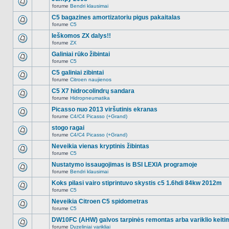
nėra.
pranešimų
forume
Bendri klausimai
šioje
Naujų
temoje
neskaitytų
C5 bagazines amortizatoriu pigus pakaitalas
nėra.
pranešimų
forume
C5
šioje
Naujų
temoje
neskaitytų
Ieškomos ZX dalys!!
nėra.
pranešimų
forume
ZX
šioje
Naujų
temoje
neskaitytų
Galiniai rūko žibintai
nėra.
pranešimų
forume
C5
šioje
Naujų
temoje
neskaitytų
C5 galiniai zibintai
nėra.
pranešimų
forume
Citroen naujienos
šioje
Naujų
temoje
neskaitytų
C5 X7 hidrocolindrų sandara
nėra.
pranešimų
forume
Hidropneumatika
šioje
Naujų
temoje
neskaitytų
Picasso nuo 2013 viršutinis ekranas
nėra.
pranešimų
forume
C4/C4 Picasso (+Grand)
šioje
Naujų
temoje
neskaitytų
stogo ragai
nėra.
pranešimų
forume
C4/C4 Picasso (+Grand)
šioje
Naujų
temoje
neskaitytų
Neveikia vienas kryptinis žibintas
nėra.
pranešimų
forume
C5
šioje
Naujų
temoje
neskaitytų
Nustatymo issaugojimas is BSI LEXIA programoje
nėra.
pranešimų
forume
Bendri klausimai
šioje
Naujų
temoje
neskaitytų
Koks pilasi vairo stiprintuvo skystis c5 1.6hdi 84kw 2012m
nėra.
pranešimų
forume
C5
šioje
Naujų
temoje
neskaitytų
Neveikia Citroen C5 spidometras
nėra.
pranešimų
forume
C5
šioje
Naujų
temoje
neskaitytų
DW10FC (AHW) galvos tarpinės remontas arba variklio keiti
nėra.
pranešimų
forume
Dyzeliniai varikliai
šioje