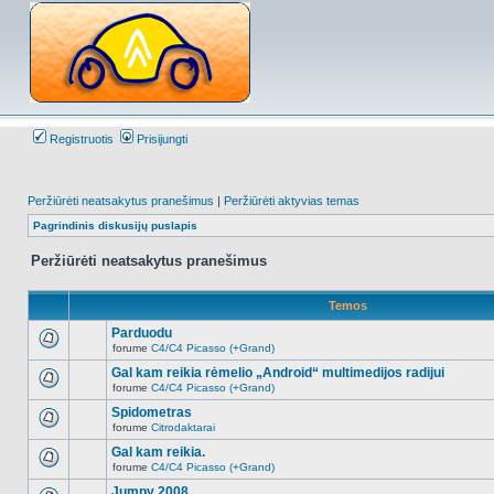
Registruotis
Prisijungti
Peržiūrėti neatsakytus pranešimus
|
Peržiūrėti aktyvias temas
Pagrindinis diskusijų puslapis
Peržiūrėti neatsakytus pranešimus
Temos
Parduodu
forume
C4/C4 Picasso (+Grand)
Naujų
neskaitytų
Gal kam reikia rėmelio „Android“ multimedijos radijui
pranešimų
forume
C4/C4 Picasso (+Grand)
šioje
Naujų
temoje
neskaitytų
Spidometras
nėra.
pranešimų
forume
Citrodaktarai
šioje
Naujų
temoje
neskaitytų
Gal kam reikia.
nėra.
pranešimų
forume
C4/C4 Picasso (+Grand)
šioje
Naujų
temoje
neskaitytų
Jumpy 2008