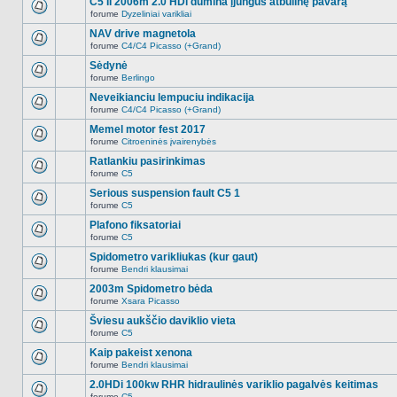
C5 II 2006m 2.0 HDi dūmina įjungus atbulinę pavarą
nėra.
pranešimų
forume
Dyzeliniai varikliai
šioje
Naujų
temoje
neskaitytų
NAV drive magnetola
nėra.
pranešimų
forume
C4/C4 Picasso (+Grand)
šioje
Naujų
temoje
neskaitytų
Sėdynė
nėra.
pranešimų
forume
Berlingo
šioje
Naujų
temoje
neskaitytų
Neveikianciu lempuciu indikacija
nėra.
pranešimų
forume
C4/C4 Picasso (+Grand)
šioje
Naujų
temoje
neskaitytų
Memel motor fest 2017
nėra.
pranešimų
forume
Citroeninės įvairenybės
šioje
Naujų
temoje
neskaitytų
Ratlankiu pasirinkimas
nėra.
pranešimų
forume
C5
šioje
Naujų
temoje
neskaitytų
Serious suspension fault C5 1
nėra.
pranešimų
forume
C5
šioje
Naujų
temoje
neskaitytų
Plafono fiksatoriai
nėra.
pranešimų
forume
C5
šioje
Naujų
temoje
neskaitytų
Spidometro varikliukas (kur gaut)
nėra.
pranešimų
forume
Bendri klausimai
šioje
Naujų
temoje
neskaitytų
2003m Spidometro bėda
nėra.
pranešimų
forume
Xsara Picasso
šioje
Naujų
temoje
neskaitytų
Šviesu aukščio daviklio vieta
nėra.
pranešimų
forume
C5
šioje
Naujų
temoje
neskaitytų
Kaip pakeist xenona
nėra.
pranešimų
forume
Bendri klausimai
šioje
Naujų
temoje
neskaitytų
2.0HDi 100kw RHR hidraulinės variklio pagalvės keitimas
nėra.
pranešimų
forume
C5