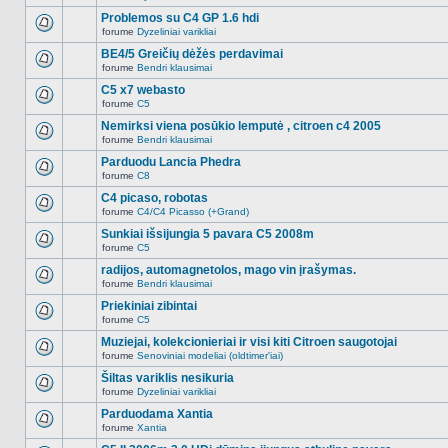
Naujų
temoje
neskaitytų
Problemos su C4 GP 1.6 hdi
nėra.
pranešimų
forume
Dyzeliniai varikliai
šioje
Naujų
temoje
neskaitytų
BE4/5 Greičių dėžės perdavimai
nėra.
pranešimų
forume
Bendri klausimai
šioje
Naujų
temoje
neskaitytų
C5 x7 webasto
nėra.
pranešimų
forume
C5
šioje
Naujų
temoje
neskaitytų
Nemirksi viena posūkio lemputė , citroen c4 2005
nėra.
pranešimų
forume
Bendri klausimai
šioje
Naujų
temoje
neskaitytų
Parduodu Lancia Phedra
nėra.
pranešimų
forume
C8
šioje
Naujų
temoje
neskaitytų
C4 picaso, robotas
nėra.
pranešimų
forume
C4/C4 Picasso (+Grand)
šioje
Naujų
temoje
neskaitytų
Sunkiai išsijungia 5 pavara C5 2008m
nėra.
pranešimų
forume
C5
šioje
Naujų
temoje
neskaitytų
radijos, automagnetolos, mago vin įrašymas.
nėra.
pranešimų
forume
Bendri klausimai
šioje
Naujų
temoje
neskaitytų
Priekiniai zibintai
nėra.
pranešimų
forume
C5
šioje
Naujų
temoje
neskaitytų
Muziejai, kolekcionieriai ir visi kiti Citroen saugotojai
nėra.
pranešimų
forume
Senoviniai modeliai (oldtimer'iai)
šioje
Naujų
temoje
neskaitytų
Šiltas variklis nesikuria
nėra.
pranešimų
forume
Dyzeliniai varikliai
šioje
Naujų
temoje
neskaitytų
Parduodama Xantia
nėra.
pranešimų
forume
Xantia
šioje
Naujų
temoje
neskaitytų