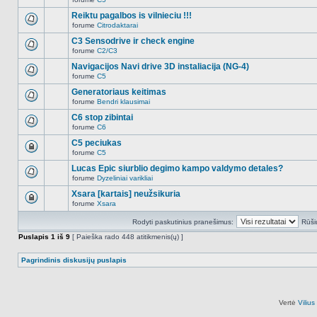
šioje
Naujų
temoje
neskaitytų
Reiktu pagalbos is vilnieciu !!!
nėra.
pranešimų
forume
Citrodaktarai
šioje
Naujų
temoje
neskaitytų
C3 Sensodrive ir check engine
nėra.
pranešimų
forume
C2/C3
šioje
Naujų
temoje
neskaitytų
Navigacijos Navi drive 3D instaliacija (NG-4)
nėra.
pranešimų
forume
C5
šioje
Naujų
temoje
neskaitytų
Generatoriaus keitimas
nėra.
pranešimų
forume
Bendri klausimai
šioje
Naujų
temoje
neskaitytų
C6 stop zibintai
nėra.
pranešimų
forume
C6
šioje
Naujų
temoje
neskaitytų
C5 peciukas
nėra.
pranešimų
forume
C5
šioje
Ši
temoje
tema
Lucas Epic siurblio degimo kampo valdymo detales?
nėra.
užrakinta,
forume
Dyzeliniai varikliai
jūs
Naujų
negalite
neskaitytų
Xsara [kartais] neužsikuria
redaguoti
pranešimų
pranešimų
forume
Xsara
šioje
Ši
arba
temoje
tema
atsakinėti
nėra.
Rodyti paskutinius pranešimus:
Rūši
užrakinta,
į
jūs
juos.
Puslapis
1
iš
9
[ Paieška rado 448 atitikmenis(ų) ]
negalite
redaguoti
pranešimų
Pagrindinis diskusijų puslapis
arba
atsakinėti
į
juos.
Vertė
Viliu