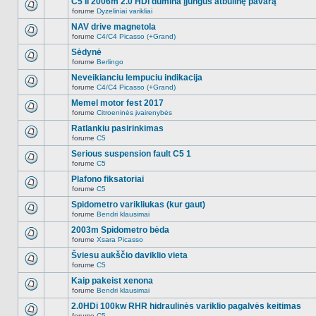
C5 II 2006m 2.0 HDi dūmina įjungus atbulinę pavarą
nėra.
pranešimų
forume
Dyzeliniai varikliai
šioje
Naujų
temoje
neskaitytų
NAV drive magnetola
nėra.
pranešimų
forume
C4/C4 Picasso (+Grand)
šioje
Naujų
temoje
neskaitytų
Sėdynė
nėra.
pranešimų
forume
Berlingo
šioje
Naujų
temoje
neskaitytų
Neveikianciu lempuciu indikacija
nėra.
pranešimų
forume
C4/C4 Picasso (+Grand)
šioje
Naujų
temoje
neskaitytų
Memel motor fest 2017
nėra.
pranešimų
forume
Citroeninės įvairenybės
šioje
Naujų
temoje
neskaitytų
Ratlankiu pasirinkimas
nėra.
pranešimų
forume
C5
šioje
Naujų
temoje
neskaitytų
Serious suspension fault C5 1
nėra.
pranešimų
forume
C5
šioje
Naujų
temoje
neskaitytų
Plafono fiksatoriai
nėra.
pranešimų
forume
C5
šioje
Naujų
temoje
neskaitytų
Spidometro varikliukas (kur gaut)
nėra.
pranešimų
forume
Bendri klausimai
šioje
Naujų
temoje
neskaitytų
2003m Spidometro bėda
nėra.
pranešimų
forume
Xsara Picasso
šioje
Naujų
temoje
neskaitytų
Šviesu aukščio daviklio vieta
nėra.
pranešimų
forume
C5
šioje
Naujų
temoje
neskaitytų
Kaip pakeist xenona
nėra.
pranešimų
forume
Bendri klausimai
šioje
Naujų
temoje
neskaitytų
2.0HDi 100kw RHR hidraulinės variklio pagalvės keitimas
nėra.
pranešimų
forume
C5