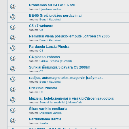
Naujų
temoje
neskaitytų
Problemos su C4 GP 1.6 hdi
nėra.
pranešimų
forume
Dyzeliniai varikliai
šioje
Naujų
temoje
neskaitytų
BE4/5 Greičių dėžės perdavimai
nėra.
pranešimų
forume
Bendri klausimai
šioje
Naujų
temoje
neskaitytų
C5 x7 webasto
nėra.
pranešimų
forume
C5
šioje
Naujų
temoje
neskaitytų
Nemirksi viena posūkio lemputė , citroen c4 2005
nėra.
pranešimų
forume
Bendri klausimai
šioje
Naujų
temoje
neskaitytų
Parduodu Lancia Phedra
nėra.
pranešimų
forume
C8
šioje
Naujų
temoje
neskaitytų
C4 picaso, robotas
nėra.
pranešimų
forume
C4/C4 Picasso (+Grand)
šioje
Naujų
temoje
neskaitytų
Sunkiai išsijungia 5 pavara C5 2008m
nėra.
pranešimų
forume
C5
šioje
Naujų
temoje
neskaitytų
radijos, automagnetolos, mago vin įrašymas.
nėra.
pranešimų
forume
Bendri klausimai
šioje
Naujų
temoje
neskaitytų
Priekiniai zibintai
nėra.
pranešimų
forume
C5
šioje
Naujų
temoje
neskaitytų
Muziejai, kolekcionieriai ir visi kiti Citroen saugotojai
nėra.
pranešimų
forume
Senoviniai modeliai (oldtimer'iai)
šioje
Naujų
temoje
neskaitytų
Šiltas variklis nesikuria
nėra.
pranešimų
forume
Dyzeliniai varikliai
šioje
Naujų
temoje
neskaitytų
Parduodama Xantia
nėra.
pranešimų
forume
Xantia
šioje
Naujų
temoje
neskaitytų