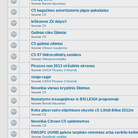
nėra.
pranešimų
forume
Bendri klausimai
šioje
Naujų
temoje
neskaitytų
C5 bagazines amortizatoriu pigus pakaitalas
nėra.
pranešimų
forume
C5
šioje
Naujų
temoje
neskaitytų
Ieškomos ZX dalys!!
nėra.
pranešimų
forume
ZX
šioje
Naujų
temoje
neskaitytų
Galiniai rūko žibintai
nėra.
pranešimų
forume
C5
šioje
Naujų
temoje
neskaitytų
C5 galiniai zibintai
nėra.
pranešimų
forume
Citroen naujienos
šioje
Naujų
temoje
neskaitytų
C5 X7 hidrocolindrų sandara
nėra.
pranešimų
forume
Hidropneumatika
šioje
Naujų
temoje
neskaitytų
Picasso nuo 2013 viršutinis ekranas
nėra.
pranešimų
forume
C4/C4 Picasso (+Grand)
šioje
Naujų
temoje
neskaitytų
stogo ragai
nėra.
pranešimų
forume
C4/C4 Picasso (+Grand)
šioje
Naujų
temoje
neskaitytų
Neveikia vienas kryptinis žibintas
nėra.
pranešimų
forume
C5
šioje
Naujų
temoje
neskaitytų
Nustatymo issaugojimas is BSI LEXIA programoje
nėra.
pranešimų
forume
Bendri klausimai
šioje
Naujų
temoje
neskaitytų
Koks pilasi vairo stiprintuvo skystis c5 1.6hdi 84kw 2012m
nėra.
pranešimų
forume
C5
šioje
Naujų
temoje
neskaitytų
Neveikia Citroen C5 spidometras
nėra.
pranešimų
forume
C5
šioje
Naujų
temoje
neskaitytų
DW10FC (AHW) galvos tarpinės remontas arba variklio keiti
nėra.
pranešimų
forume
Dyzeliniai varikliai
šioje