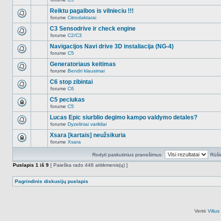
šioje
Naujų
temoje
neskaitytų
Reiktu pagalbos is vilnieciu !!!
nėra.
pranešimų
forume
Citrodaktarai
šioje
Naujų
temoje
neskaitytų
C3 Sensodrive ir check engine
nėra.
pranešimų
forume
C2/C3
šioje
Naujų
temoje
neskaitytų
Navigacijos Navi drive 3D instaliacija (NG-4)
nėra.
pranešimų
forume
C5
šioje
Naujų
temoje
neskaitytų
Generatoriaus keitimas
nėra.
pranešimų
forume
Bendri klausimai
šioje
Naujų
temoje
neskaitytų
C6 stop zibintai
nėra.
pranešimų
forume
C6
šioje
Naujų
temoje
neskaitytų
C5 peciukas
nėra.
pranešimų
forume
C5
šioje
Ši
temoje
tema
Lucas Epic siurblio degimo kampo valdymo detales?
nėra.
užrakinta,
forume
Dyzeliniai varikliai
jūs
Naujų
negalite
neskaitytų
Xsara [kartais] neužsikuria
redaguoti
pranešimų
pranešimų
forume
Xsara
šioje
Ši
arba
temoje
tema
atsakinėti
nėra.
Rodyti paskutinius pranešimus:
Rūši
užrakinta,
į
jūs
juos.
Puslapis
1
iš
9
[ Paieška rado 448 atitikmenis(ų) ]
negalite
redaguoti
pranešimų
Pagrindinis diskusijų puslapis
arba
atsakinėti
į
juos.
Vertė
Viliu