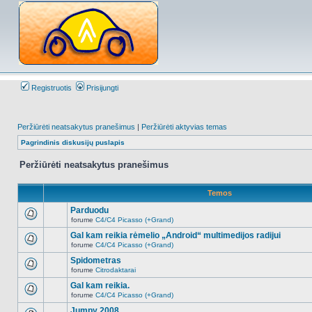
Registruotis
Prisijungti
Peržiūrėti neatsakytus pranešimus
|
Peržiūrėti aktyvias temas
Pagrindinis diskusijų puslapis
Peržiūrėti neatsakytus pranešimus
Temos
Parduodu
forume
C4/C4 Picasso (+Grand)
Naujų
neskaitytų
Gal kam reikia rėmelio „Android“ multimedijos radijui
pranešimų
forume
C4/C4 Picasso (+Grand)
šioje
Naujų
temoje
neskaitytų
Spidometras
nėra.
pranešimų
forume
Citrodaktarai
šioje
Naujų
temoje
neskaitytų
Gal kam reikia.
nėra.
pranešimų
forume
C4/C4 Picasso (+Grand)
šioje
Naujų
temoje
neskaitytų
Jumpy 2008