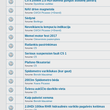
C5 II 2006m 2.0 HDi dūmina įjungus atbulinę pavarą
nėra.
pranešimų
forume
Dyzeliniai varikliai
šioje
Naujų
temoje
neskaitytų
NAV drive magnetola
nėra.
pranešimų
forume
C4/C4 Picasso (+Grand)
šioje
Naujų
temoje
neskaitytų
Sėdynė
nėra.
pranešimų
forume
Berlingo
šioje
Naujų
temoje
neskaitytų
Neveikianciu lempuciu indikacija
nėra.
pranešimų
forume
C4/C4 Picasso (+Grand)
šioje
Naujų
temoje
neskaitytų
Memel motor fest 2017
nėra.
pranešimų
forume
Citroeninės įvairenybės
šioje
Naujų
temoje
neskaitytų
Ratlankiu pasirinkimas
nėra.
pranešimų
forume
C5
šioje
Naujų
temoje
neskaitytų
Serious suspension fault C5 1
nėra.
pranešimų
forume
C5
šioje
Naujų
temoje
neskaitytų
Plafono fiksatoriai
nėra.
pranešimų
forume
C5
šioje
Naujų
temoje
neskaitytų
Spidometro varikliukas (kur gaut)
nėra.
pranešimų
forume
Bendri klausimai
šioje
Naujų
temoje
neskaitytų
2003m Spidometro bėda
nėra.
pranešimų
forume
Xsara Picasso
šioje
Naujų
temoje
neskaitytų
Šviesu aukščio daviklio vieta
nėra.
pranešimų
forume
C5
šioje
Naujų
temoje
neskaitytų
Kaip pakeist xenona
nėra.
pranešimų
forume
Bendri klausimai
šioje
Naujų
temoje
neskaitytų
2.0HDi 100kw RHR hidraulinės variklio pagalvės keitimas
nėra.
pranešimų
forume
C5