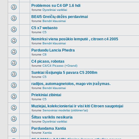
Naujų
temoje
neskaitytų
Problemos su C4 GP 1.6 hdi
nėra.
pranešimų
forume
Dyzeliniai varikliai
šioje
Naujų
temoje
neskaitytų
BE4/5 Greičių dėžės perdavimai
nėra.
pranešimų
forume
Bendri klausimai
šioje
Naujų
temoje
neskaitytų
C5 x7 webasto
nėra.
pranešimų
forume
C5
šioje
Naujų
temoje
neskaitytų
Nemirksi viena posūkio lemputė , citroen c4 2005
nėra.
pranešimų
forume
Bendri klausimai
šioje
Naujų
temoje
neskaitytų
Parduodu Lancia Phedra
nėra.
pranešimų
forume
C8
šioje
Naujų
temoje
neskaitytų
C4 picaso, robotas
nėra.
pranešimų
forume
C4/C4 Picasso (+Grand)
šioje
Naujų
temoje
neskaitytų
Sunkiai išsijungia 5 pavara C5 2008m
nėra.
pranešimų
forume
C5
šioje
Naujų
temoje
neskaitytų
radijos, automagnetolos, mago vin įrašymas.
nėra.
pranešimų
forume
Bendri klausimai
šioje
Naujų
temoje
neskaitytų
Priekiniai zibintai
nėra.
pranešimų
forume
C5
šioje
Naujų
temoje
neskaitytų
Muziejai, kolekcionieriai ir visi kiti Citroen saugotojai
nėra.
pranešimų
forume
Senoviniai modeliai (oldtimer'iai)
šioje
Naujų
temoje
neskaitytų
Šiltas variklis nesikuria
nėra.
pranešimų
forume
Dyzeliniai varikliai
šioje
Naujų
temoje
neskaitytų
Parduodama Xantia
nėra.
pranešimų
forume
Xantia
šioje
Naujų
temoje
neskaitytų