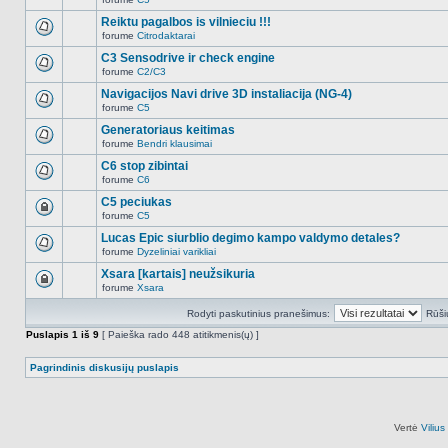
šioje
Naujų
temoje
neskaitytų
Reiktu pagalbos is vilnieciu !!!
nėra.
pranešimų
forume
Citrodaktarai
šioje
Naujų
temoje
neskaitytų
C3 Sensodrive ir check engine
nėra.
pranešimų
forume
C2/C3
šioje
Naujų
temoje
neskaitytų
Navigacijos Navi drive 3D instaliacija (NG-4)
nėra.
pranešimų
forume
C5
šioje
Naujų
temoje
neskaitytų
Generatoriaus keitimas
nėra.
pranešimų
forume
Bendri klausimai
šioje
Naujų
temoje
neskaitytų
C6 stop zibintai
nėra.
pranešimų
forume
C6
šioje
Naujų
temoje
neskaitytų
C5 peciukas
nėra.
pranešimų
forume
C5
šioje
Ši
temoje
tema
Lucas Epic siurblio degimo kampo valdymo detales?
nėra.
užrakinta,
forume
Dyzeliniai varikliai
jūs
Naujų
negalite
neskaitytų
Xsara [kartais] neužsikuria
redaguoti
pranešimų
pranešimų
forume
Xsara
šioje
Ši
arba
temoje
tema
atsakinėti
nėra.
Rodyti paskutinius pranešimus:
Rūši
užrakinta,
į
jūs
juos.
Puslapis
1
iš
9
[ Paieška rado 448 atitikmenis(ų) ]
negalite
redaguoti
pranešimų
Pagrindinis diskusijų puslapis
arba
atsakinėti
į
juos.
Vertė
Viliu