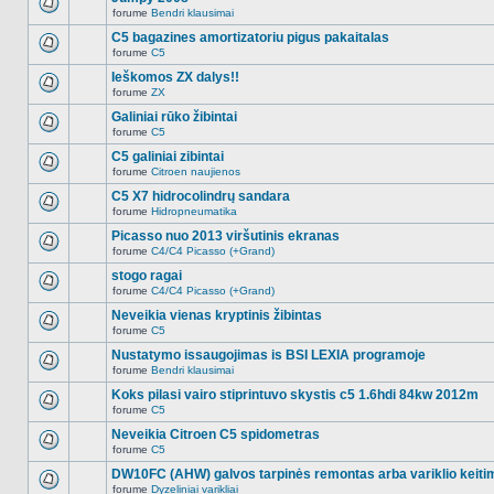
nėra.
pranešimų
forume
Bendri klausimai
šioje
Naujų
temoje
neskaitytų
C5 bagazines amortizatoriu pigus pakaitalas
nėra.
pranešimų
forume
C5
šioje
Naujų
temoje
neskaitytų
Ieškomos ZX dalys!!
nėra.
pranešimų
forume
ZX
šioje
Naujų
temoje
neskaitytų
Galiniai rūko žibintai
nėra.
pranešimų
forume
C5
šioje
Naujų
temoje
neskaitytų
C5 galiniai zibintai
nėra.
pranešimų
forume
Citroen naujienos
šioje
Naujų
temoje
neskaitytų
C5 X7 hidrocolindrų sandara
nėra.
pranešimų
forume
Hidropneumatika
šioje
Naujų
temoje
neskaitytų
Picasso nuo 2013 viršutinis ekranas
nėra.
pranešimų
forume
C4/C4 Picasso (+Grand)
šioje
Naujų
temoje
neskaitytų
stogo ragai
nėra.
pranešimų
forume
C4/C4 Picasso (+Grand)
šioje
Naujų
temoje
neskaitytų
Neveikia vienas kryptinis žibintas
nėra.
pranešimų
forume
C5
šioje
Naujų
temoje
neskaitytų
Nustatymo issaugojimas is BSI LEXIA programoje
nėra.
pranešimų
forume
Bendri klausimai
šioje
Naujų
temoje
neskaitytų
Koks pilasi vairo stiprintuvo skystis c5 1.6hdi 84kw 2012m
nėra.
pranešimų
forume
C5
šioje
Naujų
temoje
neskaitytų
Neveikia Citroen C5 spidometras
nėra.
pranešimų
forume
C5
šioje
Naujų
temoje
neskaitytų
DW10FC (AHW) galvos tarpinės remontas arba variklio keiti
nėra.
pranešimų
forume
Dyzeliniai varikliai
šioje