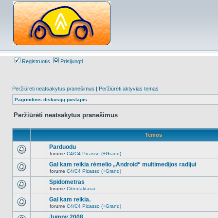
Registruotis
Prisijungti
Peržiūrėti neatsakytus pranešimus
|
Peržiūrėti aktyvias temas
Pagrindinis diskusijų puslapis
Peržiūrėti neatsakytus pranešimus
Temos
Parduodu
forume
C4/C4 Picasso (+Grand)
Naujų
neskaitytų
Gal kam reikia rėmelio „Android“ multimedijos radijui
pranešimų
forume
C4/C4 Picasso (+Grand)
šioje
Naujų
temoje
neskaitytų
Spidometras
nėra.
pranešimų
forume
Citrodaktarai
šioje
Naujų
temoje
neskaitytų
Gal kam reikia.
nėra.
pranešimų
forume
C4/C4 Picasso (+Grand)
šioje
Naujų
temoje
neskaitytų
Jumpy 2008