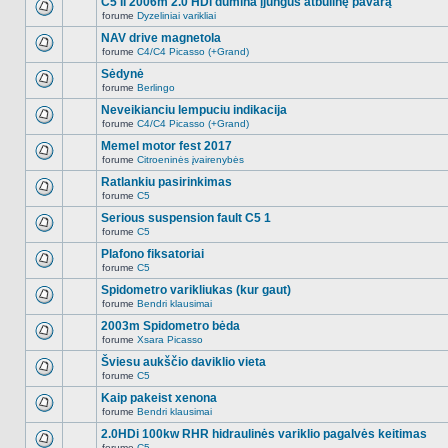
C5 II 2006m 2.0 HDi dūmina įjungus atbulinę pavarą
nėra.
pranešimų
forume
Dyzeliniai varikliai
šioje
Naujų
temoje
neskaitytų
NAV drive magnetola
nėra.
pranešimų
forume
C4/C4 Picasso (+Grand)
šioje
Naujų
temoje
neskaitytų
Sėdynė
nėra.
pranešimų
forume
Berlingo
šioje
Naujų
temoje
neskaitytų
Neveikianciu lempuciu indikacija
nėra.
pranešimų
forume
C4/C4 Picasso (+Grand)
šioje
Naujų
temoje
neskaitytų
Memel motor fest 2017
nėra.
pranešimų
forume
Citroeninės įvairenybės
šioje
Naujų
temoje
neskaitytų
Ratlankiu pasirinkimas
nėra.
pranešimų
forume
C5
šioje
Naujų
temoje
neskaitytų
Serious suspension fault C5 1
nėra.
pranešimų
forume
C5
šioje
Naujų
temoje
neskaitytų
Plafono fiksatoriai
nėra.
pranešimų
forume
C5
šioje
Naujų
temoje
neskaitytų
Spidometro varikliukas (kur gaut)
nėra.
pranešimų
forume
Bendri klausimai
šioje
Naujų
temoje
neskaitytų
2003m Spidometro bėda
nėra.
pranešimų
forume
Xsara Picasso
šioje
Naujų
temoje
neskaitytų
Šviesu aukščio daviklio vieta
nėra.
pranešimų
forume
C5
šioje
Naujų
temoje
neskaitytų
Kaip pakeist xenona
nėra.
pranešimų
forume
Bendri klausimai
šioje
Naujų
temoje
neskaitytų
2.0HDi 100kw RHR hidraulinės variklio pagalvės keitimas
nėra.
pranešimų
forume
C5