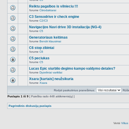
šioje
Naujų
temoje
neskaitytų
Reiktu pagalbos is vilnieciu !!!
nėra.
pranešimų
forume
Citrodaktarai
šioje
Naujų
temoje
neskaitytų
C3 Sensodrive ir check engine
nėra.
pranešimų
forume
C2/C3
šioje
Naujų
temoje
neskaitytų
Navigacijos Navi drive 3D instaliacija (NG-4)
nėra.
pranešimų
forume
C5
šioje
Naujų
temoje
neskaitytų
Generatoriaus keitimas
nėra.
pranešimų
forume
Bendri klausimai
šioje
Naujų
temoje
neskaitytų
C6 stop zibintai
nėra.
pranešimų
forume
C6
šioje
Naujų
temoje
neskaitytų
C5 peciukas
nėra.
pranešimų
forume
C5
šioje
Ši
temoje
tema
Lucas Epic siurblio degimo kampo valdymo detales?
nėra.
užrakinta,
forume
Dyzeliniai varikliai
jūs
Naujų
negalite
neskaitytų
Xsara [kartais] neužsikuria
redaguoti
pranešimų
pranešimų
forume
Xsara
šioje
Ši
arba
temoje
tema
atsakinėti
nėra.
Rodyti paskutinius pranešimus:
Rūši
užrakinta,
į
jūs
juos.
Puslapis
1
iš
9
[ Paieška rado 448 atitikmenis(ų) ]
negalite
redaguoti
pranešimų
Pagrindinis diskusijų puslapis
arba
atsakinėti
į
juos.
Vertė
Viliu