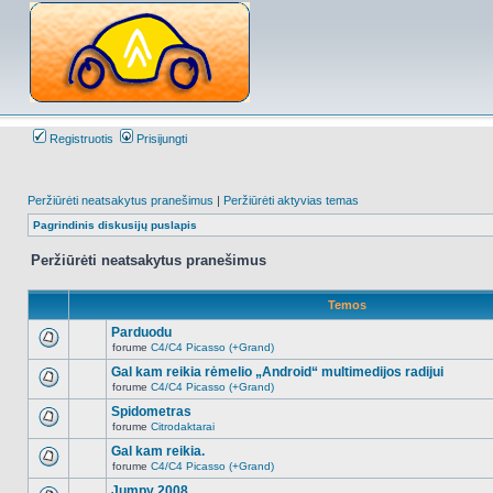
Registruotis
Prisijungti
Peržiūrėti neatsakytus pranešimus
|
Peržiūrėti aktyvias temas
Pagrindinis diskusijų puslapis
Peržiūrėti neatsakytus pranešimus
Temos
Parduodu
forume
C4/C4 Picasso (+Grand)
Naujų
neskaitytų
Gal kam reikia rėmelio „Android“ multimedijos radijui
pranešimų
forume
C4/C4 Picasso (+Grand)
šioje
Naujų
temoje
neskaitytų
Spidometras
nėra.
pranešimų
forume
Citrodaktarai
šioje
Naujų
temoje
neskaitytų
Gal kam reikia.
nėra.
pranešimų
forume
C4/C4 Picasso (+Grand)
šioje
Naujų
temoje
neskaitytų
Jumpy 2008