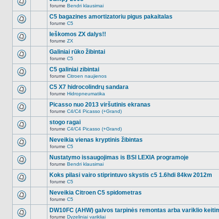
nėra.
pranešimų
forume
Bendri klausimai
šioje
Naujų
temoje
neskaitytų
C5 bagazines amortizatoriu pigus pakaitalas
nėra.
pranešimų
forume
C5
šioje
Naujų
temoje
neskaitytų
Ieškomos ZX dalys!!
nėra.
pranešimų
forume
ZX
šioje
Naujų
temoje
neskaitytų
Galiniai rūko žibintai
nėra.
pranešimų
forume
C5
šioje
Naujų
temoje
neskaitytų
C5 galiniai zibintai
nėra.
pranešimų
forume
Citroen naujienos
šioje
Naujų
temoje
neskaitytų
C5 X7 hidrocolindrų sandara
nėra.
pranešimų
forume
Hidropneumatika
šioje
Naujų
temoje
neskaitytų
Picasso nuo 2013 viršutinis ekranas
nėra.
pranešimų
forume
C4/C4 Picasso (+Grand)
šioje
Naujų
temoje
neskaitytų
stogo ragai
nėra.
pranešimų
forume
C4/C4 Picasso (+Grand)
šioje
Naujų
temoje
neskaitytų
Neveikia vienas kryptinis žibintas
nėra.
pranešimų
forume
C5
šioje
Naujų
temoje
neskaitytų
Nustatymo issaugojimas is BSI LEXIA programoje
nėra.
pranešimų
forume
Bendri klausimai
šioje
Naujų
temoje
neskaitytų
Koks pilasi vairo stiprintuvo skystis c5 1.6hdi 84kw 2012m
nėra.
pranešimų
forume
C5
šioje
Naujų
temoje
neskaitytų
Neveikia Citroen C5 spidometras
nėra.
pranešimų
forume
C5
šioje
Naujų
temoje
neskaitytų
DW10FC (AHW) galvos tarpinės remontas arba variklio keiti
nėra.
pranešimų
forume
Dyzeliniai varikliai
šioje