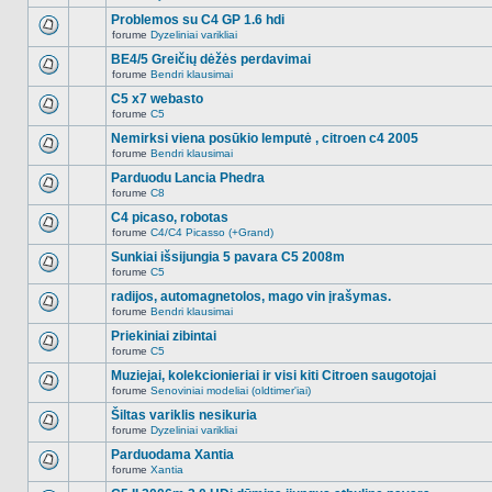
Naujų
temoje
neskaitytų
Problemos su C4 GP 1.6 hdi
nėra.
pranešimų
forume
Dyzeliniai varikliai
šioje
Naujų
temoje
neskaitytų
BE4/5 Greičių dėžės perdavimai
nėra.
pranešimų
forume
Bendri klausimai
šioje
Naujų
temoje
neskaitytų
C5 x7 webasto
nėra.
pranešimų
forume
C5
šioje
Naujų
temoje
neskaitytų
Nemirksi viena posūkio lemputė , citroen c4 2005
nėra.
pranešimų
forume
Bendri klausimai
šioje
Naujų
temoje
neskaitytų
Parduodu Lancia Phedra
nėra.
pranešimų
forume
C8
šioje
Naujų
temoje
neskaitytų
C4 picaso, robotas
nėra.
pranešimų
forume
C4/C4 Picasso (+Grand)
šioje
Naujų
temoje
neskaitytų
Sunkiai išsijungia 5 pavara C5 2008m
nėra.
pranešimų
forume
C5
šioje
Naujų
temoje
neskaitytų
radijos, automagnetolos, mago vin įrašymas.
nėra.
pranešimų
forume
Bendri klausimai
šioje
Naujų
temoje
neskaitytų
Priekiniai zibintai
nėra.
pranešimų
forume
C5
šioje
Naujų
temoje
neskaitytų
Muziejai, kolekcionieriai ir visi kiti Citroen saugotojai
nėra.
pranešimų
forume
Senoviniai modeliai (oldtimer'iai)
šioje
Naujų
temoje
neskaitytų
Šiltas variklis nesikuria
nėra.
pranešimų
forume
Dyzeliniai varikliai
šioje
Naujų
temoje
neskaitytų
Parduodama Xantia
nėra.
pranešimų
forume
Xantia
šioje
Naujų
temoje
neskaitytų