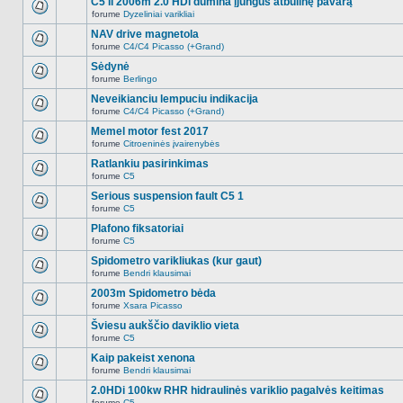
C5 II 2006m 2.0 HDi dūmina įjungus atbulinę pavarą
nėra.
pranešimų
forume
Dyzeliniai varikliai
šioje
Naujų
temoje
neskaitytų
NAV drive magnetola
nėra.
pranešimų
forume
C4/C4 Picasso (+Grand)
šioje
Naujų
temoje
neskaitytų
Sėdynė
nėra.
pranešimų
forume
Berlingo
šioje
Naujų
temoje
neskaitytų
Neveikianciu lempuciu indikacija
nėra.
pranešimų
forume
C4/C4 Picasso (+Grand)
šioje
Naujų
temoje
neskaitytų
Memel motor fest 2017
nėra.
pranešimų
forume
Citroeninės įvairenybės
šioje
Naujų
temoje
neskaitytų
Ratlankiu pasirinkimas
nėra.
pranešimų
forume
C5
šioje
Naujų
temoje
neskaitytų
Serious suspension fault C5 1
nėra.
pranešimų
forume
C5
šioje
Naujų
temoje
neskaitytų
Plafono fiksatoriai
nėra.
pranešimų
forume
C5
šioje
Naujų
temoje
neskaitytų
Spidometro varikliukas (kur gaut)
nėra.
pranešimų
forume
Bendri klausimai
šioje
Naujų
temoje
neskaitytų
2003m Spidometro bėda
nėra.
pranešimų
forume
Xsara Picasso
šioje
Naujų
temoje
neskaitytų
Šviesu aukščio daviklio vieta
nėra.
pranešimų
forume
C5
šioje
Naujų
temoje
neskaitytų
Kaip pakeist xenona
nėra.
pranešimų
forume
Bendri klausimai
šioje
Naujų
temoje
neskaitytų
2.0HDi 100kw RHR hidraulinės variklio pagalvės keitimas
nėra.
pranešimų
forume
C5