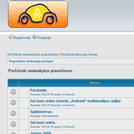
Registruotis
Prisijungti
Peržiūrėti neatsakytus pranešimus
|
Peržiūrėti aktyvias temas
Pagrindinis diskusijų puslapis
Peržiūrėti neatsakytus pranešimus
Temos
Parduodu
forume
C4/C4 Picasso (+Grand)
Naujų
neskaitytų
Gal kam reikia rėmelio „Android“ multimedijos radijui
pranešimų
forume
C4/C4 Picasso (+Grand)
šioje
Naujų
temoje
neskaitytų
Spidometras
nėra.
pranešimų
forume
Citrodaktarai
šioje
Naujų
temoje
neskaitytų
Gal kam reikia.
nėra.
pranešimų
forume
C4/C4 Picasso (+Grand)
šioje
Naujų
temoje
neskaitytų
Jumpy 2008