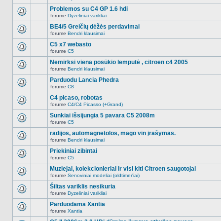
Naujų
temoje
neskaitytų
Problemos su C4 GP 1.6 hdi
nėra.
pranešimų
forume
Dyzeliniai varikliai
šioje
Naujų
temoje
neskaitytų
BE4/5 Greičių dėžės perdavimai
nėra.
pranešimų
forume
Bendri klausimai
šioje
Naujų
temoje
neskaitytų
C5 x7 webasto
nėra.
pranešimų
forume
C5
šioje
Naujų
temoje
neskaitytų
Nemirksi viena posūkio lemputė , citroen c4 2005
nėra.
pranešimų
forume
Bendri klausimai
šioje
Naujų
temoje
neskaitytų
Parduodu Lancia Phedra
nėra.
pranešimų
forume
C8
šioje
Naujų
temoje
neskaitytų
C4 picaso, robotas
nėra.
pranešimų
forume
C4/C4 Picasso (+Grand)
šioje
Naujų
temoje
neskaitytų
Sunkiai išsijungia 5 pavara C5 2008m
nėra.
pranešimų
forume
C5
šioje
Naujų
temoje
neskaitytų
radijos, automagnetolos, mago vin įrašymas.
nėra.
pranešimų
forume
Bendri klausimai
šioje
Naujų
temoje
neskaitytų
Priekiniai zibintai
nėra.
pranešimų
forume
C5
šioje
Naujų
temoje
neskaitytų
Muziejai, kolekcionieriai ir visi kiti Citroen saugotojai
nėra.
pranešimų
forume
Senoviniai modeliai (oldtimer'iai)
šioje
Naujų
temoje
neskaitytų
Šiltas variklis nesikuria
nėra.
pranešimų
forume
Dyzeliniai varikliai
šioje
Naujų
temoje
neskaitytų
Parduodama Xantia
nėra.
pranešimų
forume
Xantia
šioje
Naujų
temoje
neskaitytų