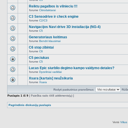
šioje
Naujų
temoje
neskaitytų
Reiktu pagalbos is vilnieciu !!!
nėra.
pranešimų
forume
Citrodaktarai
šioje
Naujų
temoje
neskaitytų
C3 Sensodrive ir check engine
nėra.
pranešimų
forume
C2/C3
šioje
Naujų
temoje
neskaitytų
Navigacijos Navi drive 3D instaliacija (NG-4)
nėra.
pranešimų
forume
C5
šioje
Naujų
temoje
neskaitytų
Generatoriaus keitimas
nėra.
pranešimų
forume
Bendri klausimai
šioje
Naujų
temoje
neskaitytų
C6 stop zibintai
nėra.
pranešimų
forume
C6
šioje
Naujų
temoje
neskaitytų
C5 peciukas
nėra.
pranešimų
forume
C5
šioje
Ši
temoje
tema
Lucas Epic siurblio degimo kampo valdymo detales?
nėra.
užrakinta,
forume
Dyzeliniai varikliai
jūs
Naujų
negalite
neskaitytų
Xsara [kartais] neužsikuria
redaguoti
pranešimų
pranešimų
forume
Xsara
šioje
Ši
arba
temoje
tema
atsakinėti
nėra.
Rodyti paskutinius pranešimus:
Rūši
užrakinta,
į
jūs
juos.
Puslapis
1
iš
9
[ Paieška rado 448 atitikmenis(ų) ]
negalite
redaguoti
pranešimų
Pagrindinis diskusijų puslapis
arba
atsakinėti
į
juos.
Vertė
Viliu