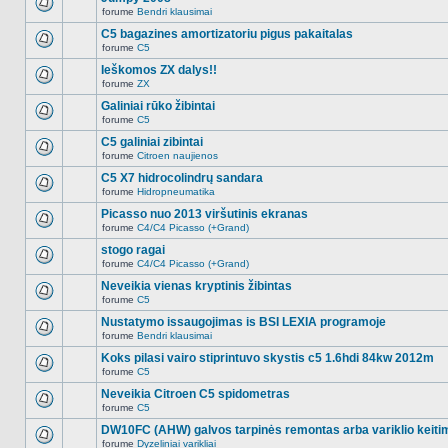
nėra.
pranešimų
forume
Bendri klausimai
šioje
Naujų
temoje
neskaitytų
C5 bagazines amortizatoriu pigus pakaitalas
nėra.
pranešimų
forume
C5
šioje
Naujų
temoje
neskaitytų
Ieškomos ZX dalys!!
nėra.
pranešimų
forume
ZX
šioje
Naujų
temoje
neskaitytų
Galiniai rūko žibintai
nėra.
pranešimų
forume
C5
šioje
Naujų
temoje
neskaitytų
C5 galiniai zibintai
nėra.
pranešimų
forume
Citroen naujienos
šioje
Naujų
temoje
neskaitytų
C5 X7 hidrocolindrų sandara
nėra.
pranešimų
forume
Hidropneumatika
šioje
Naujų
temoje
neskaitytų
Picasso nuo 2013 viršutinis ekranas
nėra.
pranešimų
forume
C4/C4 Picasso (+Grand)
šioje
Naujų
temoje
neskaitytų
stogo ragai
nėra.
pranešimų
forume
C4/C4 Picasso (+Grand)
šioje
Naujų
temoje
neskaitytų
Neveikia vienas kryptinis žibintas
nėra.
pranešimų
forume
C5
šioje
Naujų
temoje
neskaitytų
Nustatymo issaugojimas is BSI LEXIA programoje
nėra.
pranešimų
forume
Bendri klausimai
šioje
Naujų
temoje
neskaitytų
Koks pilasi vairo stiprintuvo skystis c5 1.6hdi 84kw 2012m
nėra.
pranešimų
forume
C5
šioje
Naujų
temoje
neskaitytų
Neveikia Citroen C5 spidometras
nėra.
pranešimų
forume
C5
šioje
Naujų
temoje
neskaitytų
DW10FC (AHW) galvos tarpinės remontas arba variklio keiti
nėra.
pranešimų
forume
Dyzeliniai varikliai
šioje