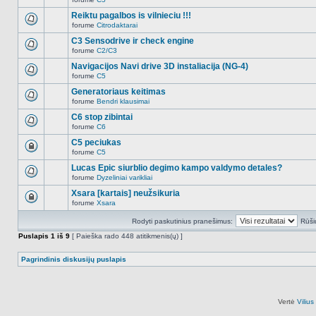
šioje
Naujų
temoje
neskaitytų
Reiktu pagalbos is vilnieciu !!!
nėra.
pranešimų
forume
Citrodaktarai
šioje
Naujų
temoje
neskaitytų
C3 Sensodrive ir check engine
nėra.
pranešimų
forume
C2/C3
šioje
Naujų
temoje
neskaitytų
Navigacijos Navi drive 3D instaliacija (NG-4)
nėra.
pranešimų
forume
C5
šioje
Naujų
temoje
neskaitytų
Generatoriaus keitimas
nėra.
pranešimų
forume
Bendri klausimai
šioje
Naujų
temoje
neskaitytų
C6 stop zibintai
nėra.
pranešimų
forume
C6
šioje
Naujų
temoje
neskaitytų
C5 peciukas
nėra.
pranešimų
forume
C5
šioje
Ši
temoje
tema
Lucas Epic siurblio degimo kampo valdymo detales?
nėra.
užrakinta,
forume
Dyzeliniai varikliai
jūs
Naujų
negalite
neskaitytų
Xsara [kartais] neužsikuria
redaguoti
pranešimų
pranešimų
forume
Xsara
šioje
Ši
arba
temoje
tema
atsakinėti
nėra.
Rodyti paskutinius pranešimus:
Rūši
užrakinta,
į
jūs
juos.
Puslapis
1
iš
9
[ Paieška rado 448 atitikmenis(ų) ]
negalite
redaguoti
pranešimų
Pagrindinis diskusijų puslapis
arba
atsakinėti
į
juos.
Vertė
Viliu