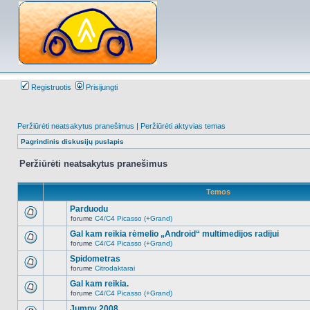
Registruotis
Prisijungti
Peržiūrėti neatsakytus pranešimus
|
Peržiūrėti aktyvias temas
Pagrindinis diskusijų puslapis
Peržiūrėti neatsakytus pranešimus
Temos
Parduodu
forume
C4/C4 Picasso (+Grand)
Naujų
neskaitytų
Gal kam reikia rėmelio „Android“ multimedijos radijui
pranešimų
forume
C4/C4 Picasso (+Grand)
šioje
Naujų
temoje
neskaitytų
Spidometras
nėra.
pranešimų
forume
Citrodaktarai
šioje
Naujų
temoje
neskaitytų
Gal kam reikia.
nėra.
pranešimų
forume
C4/C4 Picasso (+Grand)
šioje
Naujų
temoje
neskaitytų
Jumpy 2008