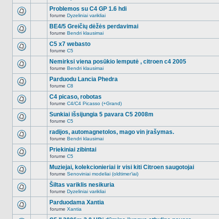
Naujų
temoje
neskaitytų
Problemos su C4 GP 1.6 hdi
nėra.
pranešimų
forume
Dyzeliniai varikliai
šioje
Naujų
temoje
neskaitytų
BE4/5 Greičių dėžės perdavimai
nėra.
pranešimų
forume
Bendri klausimai
šioje
Naujų
temoje
neskaitytų
C5 x7 webasto
nėra.
pranešimų
forume
C5
šioje
Naujų
temoje
neskaitytų
Nemirksi viena posūkio lemputė , citroen c4 2005
nėra.
pranešimų
forume
Bendri klausimai
šioje
Naujų
temoje
neskaitytų
Parduodu Lancia Phedra
nėra.
pranešimų
forume
C8
šioje
Naujų
temoje
neskaitytų
C4 picaso, robotas
nėra.
pranešimų
forume
C4/C4 Picasso (+Grand)
šioje
Naujų
temoje
neskaitytų
Sunkiai išsijungia 5 pavara C5 2008m
nėra.
pranešimų
forume
C5
šioje
Naujų
temoje
neskaitytų
radijos, automagnetolos, mago vin įrašymas.
nėra.
pranešimų
forume
Bendri klausimai
šioje
Naujų
temoje
neskaitytų
Priekiniai zibintai
nėra.
pranešimų
forume
C5
šioje
Naujų
temoje
neskaitytų
Muziejai, kolekcionieriai ir visi kiti Citroen saugotojai
nėra.
pranešimų
forume
Senoviniai modeliai (oldtimer'iai)
šioje
Naujų
temoje
neskaitytų
Šiltas variklis nesikuria
nėra.
pranešimų
forume
Dyzeliniai varikliai
šioje
Naujų
temoje
neskaitytų
Parduodama Xantia
nėra.
pranešimų
forume
Xantia
šioje
Naujų
temoje
neskaitytų