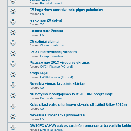
nėra.
pranešimų
forume
Bendri klausimai
šioje
Naujų
temoje
neskaitytų
C5 bagazines amortizatoriu pigus pakaitalas
nėra.
pranešimų
forume
C5
šioje
Naujų
temoje
neskaitytų
Ieškomos ZX dalys!!
nėra.
pranešimų
forume
ZX
šioje
Naujų
temoje
neskaitytų
Galiniai rūko žibintai
nėra.
pranešimų
forume
C5
šioje
Naujų
temoje
neskaitytų
C5 galiniai zibintai
nėra.
pranešimų
forume
Citroen naujienos
šioje
Naujų
temoje
neskaitytų
C5 X7 hidrocolindrų sandara
nėra.
pranešimų
forume
Hidropneumatika
šioje
Naujų
temoje
neskaitytų
Picasso nuo 2013 viršutinis ekranas
nėra.
pranešimų
forume
C4/C4 Picasso (+Grand)
šioje
Naujų
temoje
neskaitytų
stogo ragai
nėra.
pranešimų
forume
C4/C4 Picasso (+Grand)
šioje
Naujų
temoje
neskaitytų
Neveikia vienas kryptinis žibintas
nėra.
pranešimų
forume
C5
šioje
Naujų
temoje
neskaitytų
Nustatymo issaugojimas is BSI LEXIA programoje
nėra.
pranešimų
forume
Bendri klausimai
šioje
Naujų
temoje
neskaitytų
Koks pilasi vairo stiprintuvo skystis c5 1.6hdi 84kw 2012m
nėra.
pranešimų
forume
C5
šioje
Naujų
temoje
neskaitytų
Neveikia Citroen C5 spidometras
nėra.
pranešimų
forume
C5
šioje
Naujų
temoje
neskaitytų
DW10FC (AHW) galvos tarpinės remontas arba variklio keiti
nėra.
pranešimų
forume
Dyzeliniai varikliai
šioje