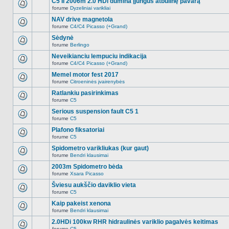
C5 II 2006m 2.0 HDi dūmina įjungus atbulinę pavarą
nėra.
pranešimų
forume
Dyzeliniai varikliai
šioje
Naujų
temoje
neskaitytų
NAV drive magnetola
nėra.
pranešimų
forume
C4/C4 Picasso (+Grand)
šioje
Naujų
temoje
neskaitytų
Sėdynė
nėra.
pranešimų
forume
Berlingo
šioje
Naujų
temoje
neskaitytų
Neveikianciu lempuciu indikacija
nėra.
pranešimų
forume
C4/C4 Picasso (+Grand)
šioje
Naujų
temoje
neskaitytų
Memel motor fest 2017
nėra.
pranešimų
forume
Citroeninės įvairenybės
šioje
Naujų
temoje
neskaitytų
Ratlankiu pasirinkimas
nėra.
pranešimų
forume
C5
šioje
Naujų
temoje
neskaitytų
Serious suspension fault C5 1
nėra.
pranešimų
forume
C5
šioje
Naujų
temoje
neskaitytų
Plafono fiksatoriai
nėra.
pranešimų
forume
C5
šioje
Naujų
temoje
neskaitytų
Spidometro varikliukas (kur gaut)
nėra.
pranešimų
forume
Bendri klausimai
šioje
Naujų
temoje
neskaitytų
2003m Spidometro bėda
nėra.
pranešimų
forume
Xsara Picasso
šioje
Naujų
temoje
neskaitytų
Šviesu aukščio daviklio vieta
nėra.
pranešimų
forume
C5
šioje
Naujų
temoje
neskaitytų
Kaip pakeist xenona
nėra.
pranešimų
forume
Bendri klausimai
šioje
Naujų
temoje
neskaitytų
2.0HDi 100kw RHR hidraulinės variklio pagalvės keitimas
nėra.
pranešimų
forume
C5