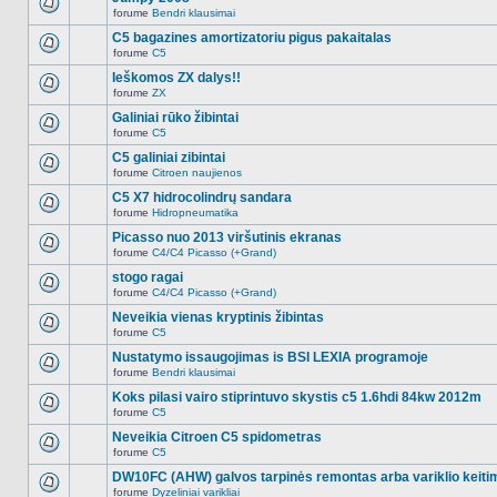
nėra.
pranešimų
forume
Bendri klausimai
šioje
Naujų
temoje
neskaitytų
C5 bagazines amortizatoriu pigus pakaitalas
nėra.
pranešimų
forume
C5
šioje
Naujų
temoje
neskaitytų
Ieškomos ZX dalys!!
nėra.
pranešimų
forume
ZX
šioje
Naujų
temoje
neskaitytų
Galiniai rūko žibintai
nėra.
pranešimų
forume
C5
šioje
Naujų
temoje
neskaitytų
C5 galiniai zibintai
nėra.
pranešimų
forume
Citroen naujienos
šioje
Naujų
temoje
neskaitytų
C5 X7 hidrocolindrų sandara
nėra.
pranešimų
forume
Hidropneumatika
šioje
Naujų
temoje
neskaitytų
Picasso nuo 2013 viršutinis ekranas
nėra.
pranešimų
forume
C4/C4 Picasso (+Grand)
šioje
Naujų
temoje
neskaitytų
stogo ragai
nėra.
pranešimų
forume
C4/C4 Picasso (+Grand)
šioje
Naujų
temoje
neskaitytų
Neveikia vienas kryptinis žibintas
nėra.
pranešimų
forume
C5
šioje
Naujų
temoje
neskaitytų
Nustatymo issaugojimas is BSI LEXIA programoje
nėra.
pranešimų
forume
Bendri klausimai
šioje
Naujų
temoje
neskaitytų
Koks pilasi vairo stiprintuvo skystis c5 1.6hdi 84kw 2012m
nėra.
pranešimų
forume
C5
šioje
Naujų
temoje
neskaitytų
Neveikia Citroen C5 spidometras
nėra.
pranešimų
forume
C5
šioje
Naujų
temoje
neskaitytų
DW10FC (AHW) galvos tarpinės remontas arba variklio keiti
nėra.
pranešimų
forume
Dyzeliniai varikliai
šioje