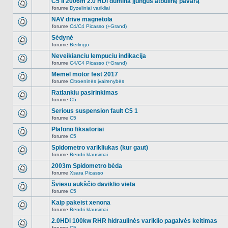
C5 II 2006m 2.0 HDi dūmina įjungus atbulinę pavarą
nėra.
pranešimų
forume
Dyzeliniai varikliai
šioje
Naujų
temoje
neskaitytų
NAV drive magnetola
nėra.
pranešimų
forume
C4/C4 Picasso (+Grand)
šioje
Naujų
temoje
neskaitytų
Sėdynė
nėra.
pranešimų
forume
Berlingo
šioje
Naujų
temoje
neskaitytų
Neveikianciu lempuciu indikacija
nėra.
pranešimų
forume
C4/C4 Picasso (+Grand)
šioje
Naujų
temoje
neskaitytų
Memel motor fest 2017
nėra.
pranešimų
forume
Citroeninės įvairenybės
šioje
Naujų
temoje
neskaitytų
Ratlankiu pasirinkimas
nėra.
pranešimų
forume
C5
šioje
Naujų
temoje
neskaitytų
Serious suspension fault C5 1
nėra.
pranešimų
forume
C5
šioje
Naujų
temoje
neskaitytų
Plafono fiksatoriai
nėra.
pranešimų
forume
C5
šioje
Naujų
temoje
neskaitytų
Spidometro varikliukas (kur gaut)
nėra.
pranešimų
forume
Bendri klausimai
šioje
Naujų
temoje
neskaitytų
2003m Spidometro bėda
nėra.
pranešimų
forume
Xsara Picasso
šioje
Naujų
temoje
neskaitytų
Šviesu aukščio daviklio vieta
nėra.
pranešimų
forume
C5
šioje
Naujų
temoje
neskaitytų
Kaip pakeist xenona
nėra.
pranešimų
forume
Bendri klausimai
šioje
Naujų
temoje
neskaitytų
2.0HDi 100kw RHR hidraulinės variklio pagalvės keitimas
nėra.
pranešimų
forume
C5