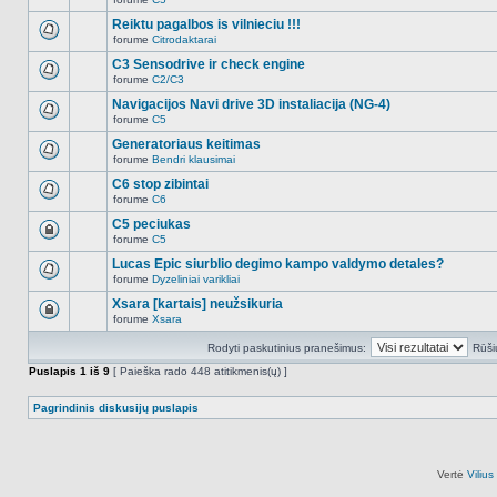
šioje
Naujų
temoje
neskaitytų
Reiktu pagalbos is vilnieciu !!!
nėra.
pranešimų
forume
Citrodaktarai
šioje
Naujų
temoje
neskaitytų
C3 Sensodrive ir check engine
nėra.
pranešimų
forume
C2/C3
šioje
Naujų
temoje
neskaitytų
Navigacijos Navi drive 3D instaliacija (NG-4)
nėra.
pranešimų
forume
C5
šioje
Naujų
temoje
neskaitytų
Generatoriaus keitimas
nėra.
pranešimų
forume
Bendri klausimai
šioje
Naujų
temoje
neskaitytų
C6 stop zibintai
nėra.
pranešimų
forume
C6
šioje
Naujų
temoje
neskaitytų
C5 peciukas
nėra.
pranešimų
forume
C5
šioje
Ši
temoje
tema
Lucas Epic siurblio degimo kampo valdymo detales?
nėra.
užrakinta,
forume
Dyzeliniai varikliai
jūs
Naujų
negalite
neskaitytų
Xsara [kartais] neužsikuria
redaguoti
pranešimų
pranešimų
forume
Xsara
šioje
Ši
arba
temoje
tema
atsakinėti
nėra.
Rodyti paskutinius pranešimus:
Rūši
užrakinta,
į
jūs
juos.
Puslapis
1
iš
9
[ Paieška rado 448 atitikmenis(ų) ]
negalite
redaguoti
pranešimų
Pagrindinis diskusijų puslapis
arba
atsakinėti
į
juos.
Vertė
Viliu