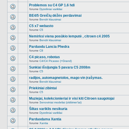
Naujų
temoje
neskaitytų
Problemos su C4 GP 1.6 hdi
nėra.
pranešimų
forume
Dyzeliniai varikliai
šioje
Naujų
temoje
neskaitytų
BE4/5 Greičių dėžės perdavimai
nėra.
pranešimų
forume
Bendri klausimai
šioje
Naujų
temoje
neskaitytų
C5 x7 webasto
nėra.
pranešimų
forume
C5
šioje
Naujų
temoje
neskaitytų
Nemirksi viena posūkio lemputė , citroen c4 2005
nėra.
pranešimų
forume
Bendri klausimai
šioje
Naujų
temoje
neskaitytų
Parduodu Lancia Phedra
nėra.
pranešimų
forume
C8
šioje
Naujų
temoje
neskaitytų
C4 picaso, robotas
nėra.
pranešimų
forume
C4/C4 Picasso (+Grand)
šioje
Naujų
temoje
neskaitytų
Sunkiai išsijungia 5 pavara C5 2008m
nėra.
pranešimų
forume
C5
šioje
Naujų
temoje
neskaitytų
radijos, automagnetolos, mago vin įrašymas.
nėra.
pranešimų
forume
Bendri klausimai
šioje
Naujų
temoje
neskaitytų
Priekiniai zibintai
nėra.
pranešimų
forume
C5
šioje
Naujų
temoje
neskaitytų
Muziejai, kolekcionieriai ir visi kiti Citroen saugotojai
nėra.
pranešimų
forume
Senoviniai modeliai (oldtimer'iai)
šioje
Naujų
temoje
neskaitytų
Šiltas variklis nesikuria
nėra.
pranešimų
forume
Dyzeliniai varikliai
šioje
Naujų
temoje
neskaitytų
Parduodama Xantia
nėra.
pranešimų
forume
Xantia
šioje
Naujų
temoje
neskaitytų