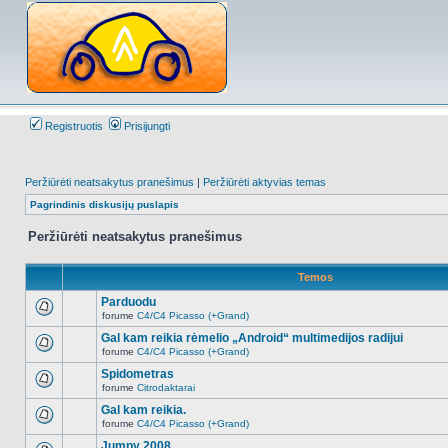
Registruotis
Prisijungti
Peržiūrėti neatsakytus pranešimus
|
Peržiūrėti aktyvias temas
Pagrindinis diskusijų puslapis
Peržiūrėti neatsakytus pranešimus
Temos
Parduodu
forume
C4/C4 Picasso (+Grand)
Naujų
neskaitytų
Gal kam reikia rėmelio „Android“ multimedijos radijui
pranešimų
forume
C4/C4 Picasso (+Grand)
šioje
Naujų
temoje
neskaitytų
Spidometras
nėra.
pranešimų
forume
Citrodaktarai
šioje
Naujų
temoje
neskaitytų
Gal kam reikia.
nėra.
pranešimų
forume
C4/C4 Picasso (+Grand)
šioje
Naujų
temoje
neskaitytų
Jumpy 2008