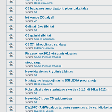
nėra.
pranešimų
forume
Bendri klausimai
šioje
Naujų
temoje
neskaitytų
C5 bagazines amortizatoriu pigus pakaitalas
nėra.
pranešimų
forume
C5
šioje
Naujų
temoje
neskaitytų
Ieškomos ZX dalys!!
nėra.
pranešimų
forume
ZX
šioje
Naujų
temoje
neskaitytų
Galiniai rūko žibintai
nėra.
pranešimų
forume
C5
šioje
Naujų
temoje
neskaitytų
C5 galiniai zibintai
nėra.
pranešimų
forume
Citroen naujienos
šioje
Naujų
temoje
neskaitytų
C5 X7 hidrocolindrų sandara
nėra.
pranešimų
forume
Hidropneumatika
šioje
Naujų
temoje
neskaitytų
Picasso nuo 2013 viršutinis ekranas
nėra.
pranešimų
forume
C4/C4 Picasso (+Grand)
šioje
Naujų
temoje
neskaitytų
stogo ragai
nėra.
pranešimų
forume
C4/C4 Picasso (+Grand)
šioje
Naujų
temoje
neskaitytų
Neveikia vienas kryptinis žibintas
nėra.
pranešimų
forume
C5
šioje
Naujų
temoje
neskaitytų
Nustatymo issaugojimas is BSI LEXIA programoje
nėra.
pranešimų
forume
Bendri klausimai
šioje
Naujų
temoje
neskaitytų
Koks pilasi vairo stiprintuvo skystis c5 1.6hdi 84kw 2012m
nėra.
pranešimų
forume
C5
šioje
Naujų
temoje
neskaitytų
Neveikia Citroen C5 spidometras
nėra.
pranešimų
forume
C5
šioje
Naujų
temoje
neskaitytų
DW10FC (AHW) galvos tarpinės remontas arba variklio keiti
nėra.
pranešimų
forume
Dyzeliniai varikliai
šioje