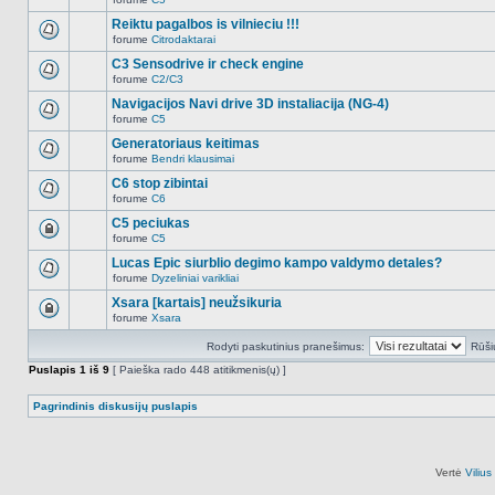
šioje
Naujų
temoje
neskaitytų
Reiktu pagalbos is vilnieciu !!!
nėra.
pranešimų
forume
Citrodaktarai
šioje
Naujų
temoje
neskaitytų
C3 Sensodrive ir check engine
nėra.
pranešimų
forume
C2/C3
šioje
Naujų
temoje
neskaitytų
Navigacijos Navi drive 3D instaliacija (NG-4)
nėra.
pranešimų
forume
C5
šioje
Naujų
temoje
neskaitytų
Generatoriaus keitimas
nėra.
pranešimų
forume
Bendri klausimai
šioje
Naujų
temoje
neskaitytų
C6 stop zibintai
nėra.
pranešimų
forume
C6
šioje
Naujų
temoje
neskaitytų
C5 peciukas
nėra.
pranešimų
forume
C5
šioje
Ši
temoje
tema
Lucas Epic siurblio degimo kampo valdymo detales?
nėra.
užrakinta,
forume
Dyzeliniai varikliai
jūs
Naujų
negalite
neskaitytų
Xsara [kartais] neužsikuria
redaguoti
pranešimų
pranešimų
forume
Xsara
šioje
Ši
arba
temoje
tema
atsakinėti
nėra.
Rodyti paskutinius pranešimus:
Rūši
užrakinta,
į
jūs
juos.
Puslapis
1
iš
9
[ Paieška rado 448 atitikmenis(ų) ]
negalite
redaguoti
pranešimų
Pagrindinis diskusijų puslapis
arba
atsakinėti
į
juos.
Vertė
Viliu