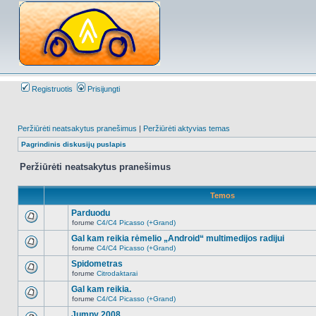
Registruotis
Prisijungti
Peržiūrėti neatsakytus pranešimus
|
Peržiūrėti aktyvias temas
Pagrindinis diskusijų puslapis
Peržiūrėti neatsakytus pranešimus
Temos
Parduodu
forume
C4/C4 Picasso (+Grand)
Naujų
neskaitytų
Gal kam reikia rėmelio „Android“ multimedijos radijui
pranešimų
forume
C4/C4 Picasso (+Grand)
šioje
Naujų
temoje
neskaitytų
Spidometras
nėra.
pranešimų
forume
Citrodaktarai
šioje
Naujų
temoje
neskaitytų
Gal kam reikia.
nėra.
pranešimų
forume
C4/C4 Picasso (+Grand)
šioje
Naujų
temoje
neskaitytų
Jumpy 2008