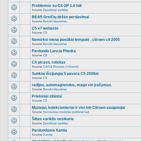
Naujų
temoje
neskaitytų
Problemos su C4 GP 1.6 hdi
nėra.
pranešimų
forume
Dyzeliniai varikliai
šioje
Naujų
temoje
neskaitytų
BE4/5 Greičių dėžės perdavimai
nėra.
pranešimų
forume
Bendri klausimai
šioje
Naujų
temoje
neskaitytų
C5 x7 webasto
nėra.
pranešimų
forume
C5
šioje
Naujų
temoje
neskaitytų
Nemirksi viena posūkio lemputė , citroen c4 2005
nėra.
pranešimų
forume
Bendri klausimai
šioje
Naujų
temoje
neskaitytų
Parduodu Lancia Phedra
nėra.
pranešimų
forume
C8
šioje
Naujų
temoje
neskaitytų
C4 picaso, robotas
nėra.
pranešimų
forume
C4/C4 Picasso (+Grand)
šioje
Naujų
temoje
neskaitytų
Sunkiai išsijungia 5 pavara C5 2008m
nėra.
pranešimų
forume
C5
šioje
Naujų
temoje
neskaitytų
radijos, automagnetolos, mago vin įrašymas.
nėra.
pranešimų
forume
Bendri klausimai
šioje
Naujų
temoje
neskaitytų
Priekiniai zibintai
nėra.
pranešimų
forume
C5
šioje
Naujų
temoje
neskaitytų
Muziejai, kolekcionieriai ir visi kiti Citroen saugotojai
nėra.
pranešimų
forume
Senoviniai modeliai (oldtimer'iai)
šioje
Naujų
temoje
neskaitytų
Šiltas variklis nesikuria
nėra.
pranešimų
forume
Dyzeliniai varikliai
šioje
Naujų
temoje
neskaitytų
Parduodama Xantia
nėra.
pranešimų
forume
Xantia
šioje
Naujų
temoje
neskaitytų