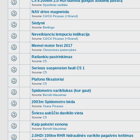
C5 II 2006m 2.0 HDi dūmina įjungus atbulinę pavarą
nėra.
pranešimų
forume
Dyzeliniai varikliai
šioje
Naujų
temoje
neskaitytų
NAV drive magnetola
nėra.
pranešimų
forume
C4/C4 Picasso (+Grand)
šioje
Naujų
temoje
neskaitytų
Sėdynė
nėra.
pranešimų
forume
Berlingo
šioje
Naujų
temoje
neskaitytų
Neveikianciu lempuciu indikacija
nėra.
pranešimų
forume
C4/C4 Picasso (+Grand)
šioje
Naujų
temoje
neskaitytų
Memel motor fest 2017
nėra.
pranešimų
forume
Citroeninės įvairenybės
šioje
Naujų
temoje
neskaitytų
Ratlankiu pasirinkimas
nėra.
pranešimų
forume
C5
šioje
Naujų
temoje
neskaitytų
Serious suspension fault C5 1
nėra.
pranešimų
forume
C5
šioje
Naujų
temoje
neskaitytų
Plafono fiksatoriai
nėra.
pranešimų
forume
C5
šioje
Naujų
temoje
neskaitytų
Spidometro varikliukas (kur gaut)
nėra.
pranešimų
forume
Bendri klausimai
šioje
Naujų
temoje
neskaitytų
2003m Spidometro bėda
nėra.
pranešimų
forume
Xsara Picasso
šioje
Naujų
temoje
neskaitytų
Šviesu aukščio daviklio vieta
nėra.
pranešimų
forume
C5
šioje
Naujų
temoje
neskaitytų
Kaip pakeist xenona
nėra.
pranešimų
forume
Bendri klausimai
šioje
Naujų
temoje
neskaitytų
2.0HDi 100kw RHR hidraulinės variklio pagalvės keitimas
nėra.
pranešimų
forume
C5