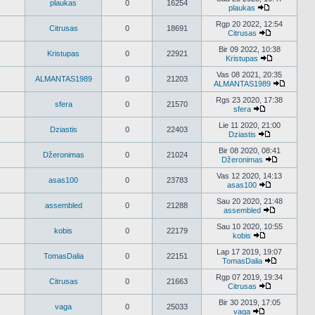
plaukas
0
16254
pranešimus
plaukas
Peržiūrėti
naujausius
Rgp 20 2022, 12:54
Citrusas
0
18691
pranešimus
Citrusas
Peržiūrėti
naujausius
Bir 09 2022, 10:38
Kristupas
0
22921
pranešimus
Kristupas
Peržiūrėti
naujausius
Vas 08 2021, 20:35
ALMANTAS1989
0
21203
pranešimus
ALMANTAS1989
Peržiūrėt
naujausi
Rgs 23 2020, 17:38
sfera
0
21570
praneši
sfera
Peržiūrėti
naujausius
Lie 11 2020, 21:00
Dziastis
0
22403
pranešimus
Dziastis
Peržiūrėti
naujausius
Bir 08 2020, 08:41
Džeronimas
0
21024
pranešimus
Džeronimas
Peržiūrėti
naujausius
Vas 12 2020, 14:13
asas100
0
23783
pranešimu
asas100
Peržiūrėti
naujausius
Sau 20 2020, 21:48
assembled
0
21288
pranešimus
assembled
Peržiūrėti
naujausius
Sau 10 2020, 10:55
kobis
0
22179
pranešimu
kobis
Peržiūrėti
naujausius
Lap 17 2019, 19:07
TomasDalia
0
22151
pranešimus
TomasDalia
Peržiūrėti
naujausius
Rgp 07 2019, 19:34
Citrusas
0
21663
pranešimu
Citrusas
Peržiūrėti
naujausius
Bir 30 2019, 17:05
vaga
0
25033
pranešimus
vaga