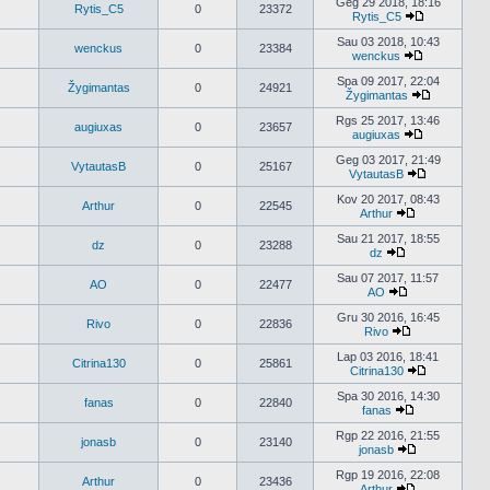
naujausius
Geg 29 2018, 18:16
Rytis_C5
0
23372
pranešimus
Rytis_C5
Peržiūrėti
naujausius
Sau 03 2018, 10:43
wenckus
0
23384
pranešimus
wenckus
Peržiūrėti
naujausius
Spa 09 2017, 22:04
Žygimantas
0
24921
pranešimus
Žygimantas
Peržiūrėti
naujausius
Rgs 25 2017, 13:46
augiuxas
0
23657
pranešimu
augiuxas
Peržiūrėti
naujausius
Geg 03 2017, 21:49
VytautasB
0
25167
pranešimus
VytautasB
Peržiūrėti
naujausius
Kov 20 2017, 08:43
Arthur
0
22545
pranešimus
Arthur
Peržiūrėti
naujausius
Sau 21 2017, 18:55
dz
0
23288
pranešimus
dz
Peržiūrėti
naujausius
Sau 07 2017, 11:57
AO
0
22477
pranešimus
AO
Peržiūrėti
naujausius
Gru 30 2016, 16:45
Rivo
0
22836
pranešimus
Rivo
Peržiūrėti
naujausius
Lap 03 2016, 18:41
Citrina130
0
25861
pranešimus
Citrina130
Peržiūrėti
naujausius
Spa 30 2016, 14:30
fanas
0
22840
pranešimus
fanas
Peržiūrėti
naujausius
Rgp 22 2016, 21:55
jonasb
0
23140
pranešimus
jonasb
Peržiūrėti
naujausius
Rgp 19 2016, 22:08
Arthur
0
23436
pranešimus
Arthur