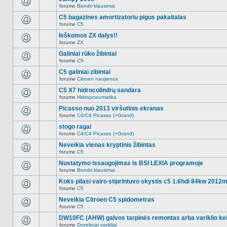
nėra.
pranešimų
forume
Bendri klausimai
šioje
Naujų
temoje
neskaitytų
C5 bagazines amortizatoriu pigus pakaitalas
nėra.
pranešimų
forume
C5
šioje
Naujų
temoje
neskaitytų
Ieškomos ZX dalys!!
nėra.
pranešimų
forume
ZX
šioje
Naujų
temoje
neskaitytų
Galiniai rūko žibintai
nėra.
pranešimų
forume
C5
šioje
Naujų
temoje
neskaitytų
C5 galiniai zibintai
nėra.
pranešimų
forume
Citroen naujienos
šioje
Naujų
temoje
neskaitytų
C5 X7 hidrocolindrų sandara
nėra.
pranešimų
forume
Hidropneumatika
šioje
Naujų
temoje
neskaitytų
Picasso nuo 2013 viršutinis ekranas
nėra.
pranešimų
forume
C4/C4 Picasso (+Grand)
šioje
Naujų
temoje
neskaitytų
stogo ragai
nėra.
pranešimų
forume
C4/C4 Picasso (+Grand)
šioje
Naujų
temoje
neskaitytų
Neveikia vienas kryptinis žibintas
nėra.
pranešimų
forume
C5
šioje
Naujų
temoje
neskaitytų
Nustatymo issaugojimas is BSI LEXIA programoje
nėra.
pranešimų
forume
Bendri klausimai
šioje
Naujų
temoje
neskaitytų
Koks pilasi vairo stiprintuvo skystis c5 1.6hdi 84kw 2012
nėra.
pranešimų
forume
C5
šioje
Naujų
temoje
neskaitytų
Neveikia Citroen C5 spidometras
nėra.
pranešimų
forume
C5
šioje
Naujų
temoje
neskaitytų
DW10FC (AHW) galvos tarpinės remontas arba variklio ke
nėra.
pranešimų
forume
Dyzeliniai varikliai
šioje