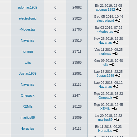
Peržiūrėti
naujausius
Bir 21 2019, 23:08
adomas1982
0
24882
pranešimus
adomas1982
Peržiūrėti
naujausiu
Geg 05 2019, 10:46
electroliquid
0
23026
pranešimu
electroliquid
Peržiūrėti
naujausius
Bal 03 2019, 07:29
-Modestas
0
21700
pranešimu
-Modestas
Peržiūrėti
naujausius
Kov 28 2019, 19:20
Navanas
0
23518
pranešimus
Navanas
Peržiūrėti
naujausius
Vas 11 2019, 09:25
norimas
0
23711
pranešimus
norimas
Peržiūrėti
naujausius
Gru 09 2018, 10:40
tulia
0
23585
pranešimus
tulia
Peržiūrėti
naujausius
Lap 18 2018, 22:25
Justas1989
0
22081
pranešimus
Justas1989
Peržiūrėti
naujausius
Lap 09 2018, 09:12
Navanas
0
22115
pranešimu
Navanas
Peržiūrėti
naujausius
Rgs 21 2018, 15:23
Onepack
0
22474
pranešimus
Onepack
Peržiūrėti
naujausius
Rgp 02 2018, 22:45
XEMils
0
28128
pranešimus
XEMils
Peržiūrėti
naujausius
Lie 20 2018, 12:22
marijus89
0
23009
pranešimus
marijus89
Peržiūrėti
naujausius
Bir 11 2018, 00:23
Horacijus
0
24118
pranešimus
Horacijus
Peržiūrėti