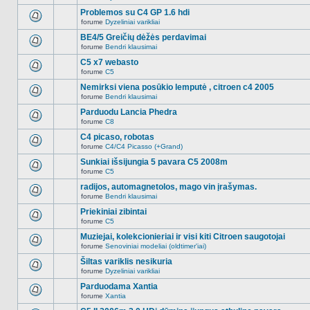
Naujų
temoje
neskaitytų
Problemos su C4 GP 1.6 hdi
nėra.
pranešimų
forume
Dyzeliniai varikliai
šioje
Naujų
temoje
neskaitytų
BE4/5 Greičių dėžės perdavimai
nėra.
pranešimų
forume
Bendri klausimai
šioje
Naujų
temoje
neskaitytų
C5 x7 webasto
nėra.
pranešimų
forume
C5
šioje
Naujų
temoje
neskaitytų
Nemirksi viena posūkio lemputė , citroen c4 2005
nėra.
pranešimų
forume
Bendri klausimai
šioje
Naujų
temoje
neskaitytų
Parduodu Lancia Phedra
nėra.
pranešimų
forume
C8
šioje
Naujų
temoje
neskaitytų
C4 picaso, robotas
nėra.
pranešimų
forume
C4/C4 Picasso (+Grand)
šioje
Naujų
temoje
neskaitytų
Sunkiai išsijungia 5 pavara C5 2008m
nėra.
pranešimų
forume
C5
šioje
Naujų
temoje
neskaitytų
radijos, automagnetolos, mago vin įrašymas.
nėra.
pranešimų
forume
Bendri klausimai
šioje
Naujų
temoje
neskaitytų
Priekiniai zibintai
nėra.
pranešimų
forume
C5
šioje
Naujų
temoje
neskaitytų
Muziejai, kolekcionieriai ir visi kiti Citroen saugotojai
nėra.
pranešimų
forume
Senoviniai modeliai (oldtimer'iai)
šioje
Naujų
temoje
neskaitytų
Šiltas variklis nesikuria
nėra.
pranešimų
forume
Dyzeliniai varikliai
šioje
Naujų
temoje
neskaitytų
Parduodama Xantia
nėra.
pranešimų
forume
Xantia
šioje
Naujų
temoje
neskaitytų