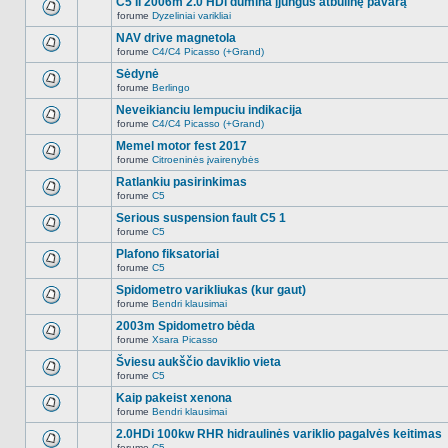
C5 II 2006m 2.0 HDi dūmina įjungus atbulinę pavarą
nėra.
pranešimų
forume
Dyzeliniai varikliai
šioje
Naujų
temoje
neskaitytų
NAV drive magnetola
nėra.
pranešimų
forume
C4/C4 Picasso (+Grand)
šioje
Naujų
temoje
neskaitytų
Sėdynė
nėra.
pranešimų
forume
Berlingo
šioje
Naujų
temoje
neskaitytų
Neveikianciu lempuciu indikacija
nėra.
pranešimų
forume
C4/C4 Picasso (+Grand)
šioje
Naujų
temoje
neskaitytų
Memel motor fest 2017
nėra.
pranešimų
forume
Citroeninės įvairenybės
šioje
Naujų
temoje
neskaitytų
Ratlankiu pasirinkimas
nėra.
pranešimų
forume
C5
šioje
Naujų
temoje
neskaitytų
Serious suspension fault C5 1
nėra.
pranešimų
forume
C5
šioje
Naujų
temoje
neskaitytų
Plafono fiksatoriai
nėra.
pranešimų
forume
C5
šioje
Naujų
temoje
neskaitytų
Spidometro varikliukas (kur gaut)
nėra.
pranešimų
forume
Bendri klausimai
šioje
Naujų
temoje
neskaitytų
2003m Spidometro bėda
nėra.
pranešimų
forume
Xsara Picasso
šioje
Naujų
temoje
neskaitytų
Šviesu aukščio daviklio vieta
nėra.
pranešimų
forume
C5
šioje
Naujų
temoje
neskaitytų
Kaip pakeist xenona
nėra.
pranešimų
forume
Bendri klausimai
šioje
Naujų
temoje
neskaitytų
2.0HDi 100kw RHR hidraulinės variklio pagalvės keitimas
nėra.
pranešimų
forume
C5