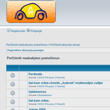
Registruotis
Prisijungti
Peržiūrėti neatsakytus pranešimus
|
Peržiūrėti aktyvias temas
Pagrindinis diskusijų puslapis
Peržiūrėti neatsakytus pranešimus
Parduodu
forume
C4/C4 Picasso (+Grand)
Naujų
neskaitytų
Gal kam reikia rėmelio „Android“ multimedijos radijui
pranešimų
forume
C4/C4 Picasso (+Grand)
šioje
Naujų
temoje
neskaitytų
Spidometras
nėra.
pranešimų
forume
Citrodaktarai
šioje
Naujų
temoje
neskaitytų
Gal kam reikia.
nėra.
pranešimų
forume
C4/C4 Picasso (+Grand)
šioje
Naujų
temoje
neskaitytų
Jumpy 2008