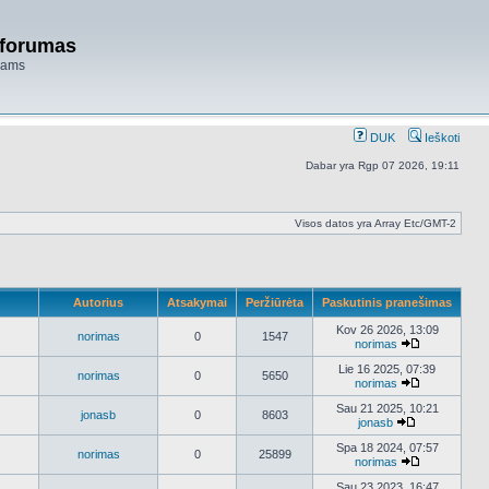
 forumas
niams
DUK
Ieškoti
Dabar yra Rgp 07 2026, 19:11
Visos datos yra Array Etc/GMT-2
Autorius
Atsakymai
Peržiūrėta
Paskutinis pranešimas
Kov 26 2026, 13:09
norimas
0
1547
norimas
Peržiūrėti
naujausius
Lie 16 2025, 07:39
norimas
0
5650
pranešimus
norimas
Peržiūrėti
naujausius
Sau 21 2025, 10:21
jonasb
0
8603
pranešimus
jonasb
Peržiūrėti
naujausius
Spa 18 2024, 07:57
norimas
0
25899
pranešimus
norimas
Peržiūrėti
naujausius
Sau 23 2023, 16:47