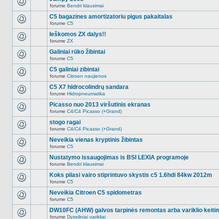
nėra.
pranešimų
forume
Bendri klausimai
šioje
Naujų
temoje
neskaitytų
C5 bagazines amortizatoriu pigus pakaitalas
nėra.
pranešimų
forume
C5
šioje
Naujų
temoje
neskaitytų
Ieškomos ZX dalys!!
nėra.
pranešimų
forume
ZX
šioje
Naujų
temoje
neskaitytų
Galiniai rūko žibintai
nėra.
pranešimų
forume
C5
šioje
Naujų
temoje
neskaitytų
C5 galiniai zibintai
nėra.
pranešimų
forume
Citroen naujienos
šioje
Naujų
temoje
neskaitytų
C5 X7 hidrocolindrų sandara
nėra.
pranešimų
forume
Hidropneumatika
šioje
Naujų
temoje
neskaitytų
Picasso nuo 2013 viršutinis ekranas
nėra.
pranešimų
forume
C4/C4 Picasso (+Grand)
šioje
Naujų
temoje
neskaitytų
stogo ragai
nėra.
pranešimų
forume
C4/C4 Picasso (+Grand)
šioje
Naujų
temoje
neskaitytų
Neveikia vienas kryptinis žibintas
nėra.
pranešimų
forume
C5
šioje
Naujų
temoje
neskaitytų
Nustatymo issaugojimas is BSI LEXIA programoje
nėra.
pranešimų
forume
Bendri klausimai
šioje
Naujų
temoje
neskaitytų
Koks pilasi vairo stiprintuvo skystis c5 1.6hdi 84kw 2012m
nėra.
pranešimų
forume
C5
šioje
Naujų
temoje
neskaitytų
Neveikia Citroen C5 spidometras
nėra.
pranešimų
forume
C5
šioje
Naujų
temoje
neskaitytų
DW10FC (AHW) galvos tarpinės remontas arba variklio keiti
nėra.
pranešimų
forume
Dyzeliniai varikliai
šioje