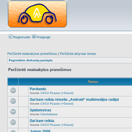
Registruotis
Prisijungti
Peržiūrėti neatsakytus pranešimus
|
Peržiūrėti aktyvias temas
Pagrindinis diskusijų puslapis
Peržiūrėti neatsakytus pranešimus
Temos
Parduodu
forume
C4/C4 Picasso (+Grand)
Naujų
neskaitytų
Gal kam reikia rėmelio „Android“ multimedijos radijui
pranešimų
forume
C4/C4 Picasso (+Grand)
šioje
Naujų
temoje
neskaitytų
Spidometras
nėra.
pranešimų
forume
Citrodaktarai
šioje
Naujų
temoje
neskaitytų
Gal kam reikia.
nėra.
pranešimų
forume
C4/C4 Picasso (+Grand)
šioje
Naujų
temoje
neskaitytų
Jumpy 2008