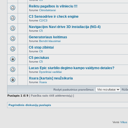
šioje
Naujų
temoje
neskaitytų
Reiktu pagalbos is vilnieciu !!!
nėra.
pranešimų
forume
Citrodaktarai
šioje
Naujų
temoje
neskaitytų
C3 Sensodrive ir check engine
nėra.
pranešimų
forume
C2/C3
šioje
Naujų
temoje
neskaitytų
Navigacijos Navi drive 3D instaliacija (NG-4)
nėra.
pranešimų
forume
C5
šioje
Naujų
temoje
neskaitytų
Generatoriaus keitimas
nėra.
pranešimų
forume
Bendri klausimai
šioje
Naujų
temoje
neskaitytų
C6 stop zibintai
nėra.
pranešimų
forume
C6
šioje
Naujų
temoje
neskaitytų
C5 peciukas
nėra.
pranešimų
forume
C5
šioje
Ši
temoje
tema
Lucas Epic siurblio degimo kampo valdymo detales?
nėra.
užrakinta,
forume
Dyzeliniai varikliai
jūs
Naujų
negalite
neskaitytų
Xsara [kartais] neužsikuria
redaguoti
pranešimų
pranešimų
forume
Xsara
šioje
Ši
arba
temoje
tema
atsakinėti
nėra.
Rodyti paskutinius pranešimus:
Rūši
užrakinta,
į
jūs
juos.
Puslapis
1
iš
9
[ Paieška rado 448 atitikmenis(ų) ]
negalite
redaguoti
pranešimų
Pagrindinis diskusijų puslapis
arba
atsakinėti
į
juos.
Vertė
Viliu