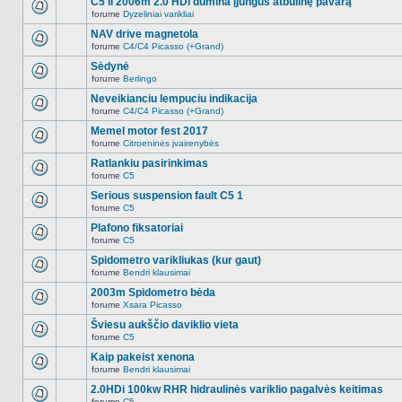
C5 II 2006m 2.0 HDi dūmina įjungus atbulinę pavarą
nėra.
pranešimų
forume
Dyzeliniai varikliai
šioje
Naujų
temoje
neskaitytų
NAV drive magnetola
nėra.
pranešimų
forume
C4/C4 Picasso (+Grand)
šioje
Naujų
temoje
neskaitytų
Sėdynė
nėra.
pranešimų
forume
Berlingo
šioje
Naujų
temoje
neskaitytų
Neveikianciu lempuciu indikacija
nėra.
pranešimų
forume
C4/C4 Picasso (+Grand)
šioje
Naujų
temoje
neskaitytų
Memel motor fest 2017
nėra.
pranešimų
forume
Citroeninės įvairenybės
šioje
Naujų
temoje
neskaitytų
Ratlankiu pasirinkimas
nėra.
pranešimų
forume
C5
šioje
Naujų
temoje
neskaitytų
Serious suspension fault C5 1
nėra.
pranešimų
forume
C5
šioje
Naujų
temoje
neskaitytų
Plafono fiksatoriai
nėra.
pranešimų
forume
C5
šioje
Naujų
temoje
neskaitytų
Spidometro varikliukas (kur gaut)
nėra.
pranešimų
forume
Bendri klausimai
šioje
Naujų
temoje
neskaitytų
2003m Spidometro bėda
nėra.
pranešimų
forume
Xsara Picasso
šioje
Naujų
temoje
neskaitytų
Šviesu aukščio daviklio vieta
nėra.
pranešimų
forume
C5
šioje
Naujų
temoje
neskaitytų
Kaip pakeist xenona
nėra.
pranešimų
forume
Bendri klausimai
šioje
Naujų
temoje
neskaitytų
2.0HDi 100kw RHR hidraulinės variklio pagalvės keitimas
nėra.
pranešimų
forume
C5