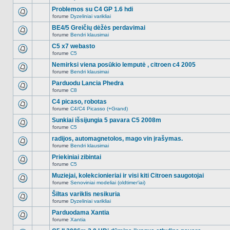
Naujų
temoje
neskaitytų
Problemos su C4 GP 1.6 hdi
nėra.
pranešimų
forume
Dyzeliniai varikliai
šioje
Naujų
temoje
neskaitytų
BE4/5 Greičių dėžės perdavimai
nėra.
pranešimų
forume
Bendri klausimai
šioje
Naujų
temoje
neskaitytų
C5 x7 webasto
nėra.
pranešimų
forume
C5
šioje
Naujų
temoje
neskaitytų
Nemirksi viena posūkio lemputė , citroen c4 2005
nėra.
pranešimų
forume
Bendri klausimai
šioje
Naujų
temoje
neskaitytų
Parduodu Lancia Phedra
nėra.
pranešimų
forume
C8
šioje
Naujų
temoje
neskaitytų
C4 picaso, robotas
nėra.
pranešimų
forume
C4/C4 Picasso (+Grand)
šioje
Naujų
temoje
neskaitytų
Sunkiai išsijungia 5 pavara C5 2008m
nėra.
pranešimų
forume
C5
šioje
Naujų
temoje
neskaitytų
radijos, automagnetolos, mago vin įrašymas.
nėra.
pranešimų
forume
Bendri klausimai
šioje
Naujų
temoje
neskaitytų
Priekiniai zibintai
nėra.
pranešimų
forume
C5
šioje
Naujų
temoje
neskaitytų
Muziejai, kolekcionieriai ir visi kiti Citroen saugotojai
nėra.
pranešimų
forume
Senoviniai modeliai (oldtimer'iai)
šioje
Naujų
temoje
neskaitytų
Šiltas variklis nesikuria
nėra.
pranešimų
forume
Dyzeliniai varikliai
šioje
Naujų
temoje
neskaitytų
Parduodama Xantia
nėra.
pranešimų
forume
Xantia
šioje
Naujų
temoje
neskaitytų