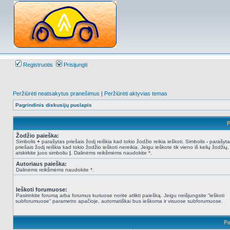
Registruotis
Prisijungti
Peržiūrėti neatsakytus pranešimus
|
Peržiūrėti aktyvias temas
Pagrindinis diskusijų puslapis
P
Žodžio paieška:
Simbolis
+
parašytas priešais žodį reiškia kad tokio žodžio reikia ieškoti. Simbolis
-
parašyta
priešais žodį reiškia kad tokio žodžio ieškoti nereikia. Jeigu ieškote tik vieno iš kelių žodžių,
atskirkite juos simboliu
|
. Dalinėms reikšmėms naudokite *.
Autoriaus paieška:
Dalinėms reikšmėms naudokite *.
Ieškoti forumuose:
Pasirinkite forumą arba forumus kuriuose norite atlikti paiešką. Jeigu neišjungsite “ieškoti
subforumuose“ parametro apačioje, automatiškai bus ieškoma ir visuose subforumuose.
Pa