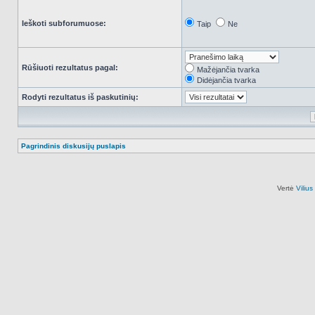
Ieškoti subforumuose:
Taip
Ne
Rūšiuoti rezultatus pagal:
Mažėjančia tvarka
Didėjančia tvarka
Rodyti rezultatus iš paskutinių:
Pagrindinis diskusijų puslapis
Vertė
Viliu