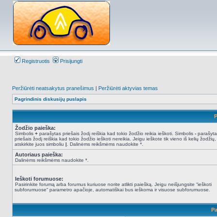
Registruotis
Prisijungti
Peržiūrėti neatsakytus pranešimus
|
Peržiūrėti aktyvias temas
Pagrindinis diskusijų puslapis
P
Žodžio paieška:
Simbolis
+
parašytas priešais žodį reiškia kad tokio žodžio reikia ieškoti. Simbolis
-
parašyta
priešais žodį reiškia kad tokio žodžio ieškoti nereikia. Jeigu ieškote tik vieno iš kelių žodžių,
atskirkite juos simboliu
|
. Dalinėms reikšmėms naudokite *.
Autoriaus paieška:
Dalinėms reikšmėms naudokite *.
Ieškoti forumuose:
Pasirinkite forumą arba forumus kuriuose norite atlikti paiešką. Jeigu neišjungsite “ieškoti
subforumuose“ parametro apačioje, automatiškai bus ieškoma ir visuose subforumuose.
Pa