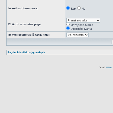
Ieškoti subforumuose:
Taip
Ne
Rūšiuoti rezultatus pagal:
Mažėjančia tvarka
Didėjančia tvarka
Rodyti rezultatus iš paskutinių:
Pagrindinis diskusijų puslapis
Vertė
Viliu