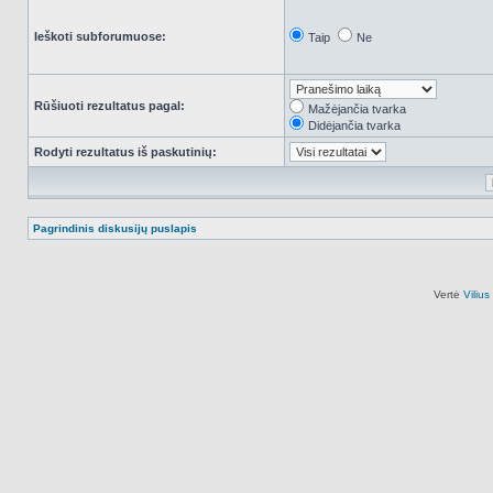
Ieškoti subforumuose:
Taip
Ne
Rūšiuoti rezultatus pagal:
Mažėjančia tvarka
Didėjančia tvarka
Rodyti rezultatus iš paskutinių:
Pagrindinis diskusijų puslapis
Vertė
Viliu