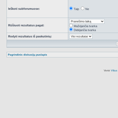
Ieškoti subforumuose:
Taip
Ne
Rūšiuoti rezultatus pagal:
Mažėjančia tvarka
Didėjančia tvarka
Rodyti rezultatus iš paskutinių:
Pagrindinis diskusijų puslapis
Vertė
Viliu