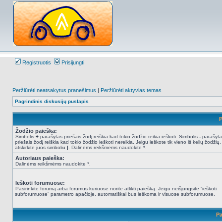
Registruotis
Prisijungti
Peržiūrėti neatsakytus pranešimus
|
Peržiūrėti aktyvias temas
Pagrindinis diskusijų puslapis
P
Žodžio paieška:
Simbolis
+
parašytas priešais žodį reiškia kad tokio žodžio reikia ieškoti. Simbolis
-
parašyta
priešais žodį reiškia kad tokio žodžio ieškoti nereikia. Jeigu ieškote tik vieno iš kelių žodžių,
atskirkite juos simboliu
|
. Dalinėms reikšmėms naudokite *.
Autoriaus paieška:
Dalinėms reikšmėms naudokite *.
Ieškoti forumuose:
Pasirinkite forumą arba forumus kuriuose norite atlikti paiešką. Jeigu neišjungsite “ieškoti
subforumuose“ parametro apačioje, automatiškai bus ieškoma ir visuose subforumuose.
Pa