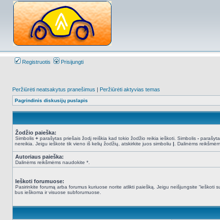
Registruotis
Prisijungti
Peržiūrėti neatsakytus pranešimus
|
Peržiūrėti aktyvias temas
Pagrindinis diskusijų puslapis
Žodžio paieška:
Simbolis
+
parašytas priešais žodį reiškia kad tokio žodžio reikia ieškoti. Simbolis
-
parašytas
nereikia. Jeigu ieškote tik vieno iš kelių žodžių, atskirkite juos simboliu
|
. Dalinėms reikšmėm
Autoriaus paieška:
Dalinėms reikšmėms naudokite *.
Ieškoti forumuose:
Pasirinkite forumą arba forumus kuriuose norite atlikti paiešką. Jeigu neišjungsite “ieškot
bus ieškoma ir visuose subforumuose.