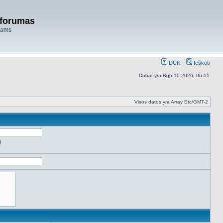
 forumas
niams
DUK
Ieškoti
Dabar yra Rgp 10 2026, 06:01
Visos datos yra Array Etc/GMT-2
ą