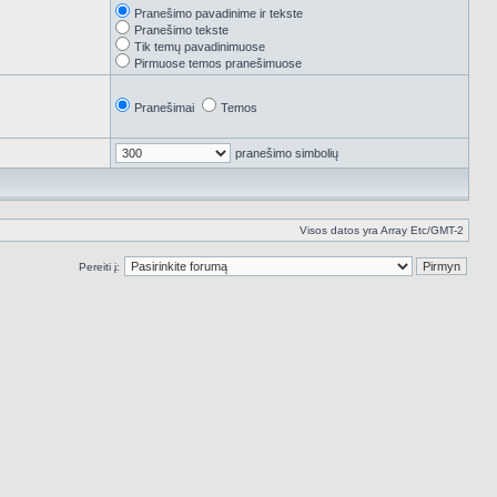
Pranešimo pavadinime ir tekste
Pranešimo tekste
Tik temų pavadinimuose
Pirmuose temos pranešimuose
Pranešimai
Temos
pranešimo simbolių
Visos datos yra Array Etc/GMT-2
Pereiti į: