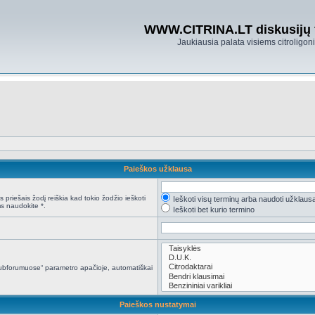
WWW.CITRINA.LT diskusijų
Jaukiausia palata visiems citroligo
Paieškos užklausa
 priešais žodį reiškia kad tokio žodžio ieškoti
Ieškoti visų terminų arba naudoti užklaus
s naudokite *.
Ieškoti bet kurio termino
i subforumuose“ parametro apačioje, automatiškai
Paieškos nustatymai