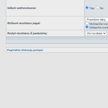
Ieškoti subforumuose:
Taip
Ne
Rūšiuoti rezultatus pagal:
Mažėjančia tva
Didėjančia tvar
Rodyti rezultatus iš paskutinių:
Pagrindinis diskusijų puslapis