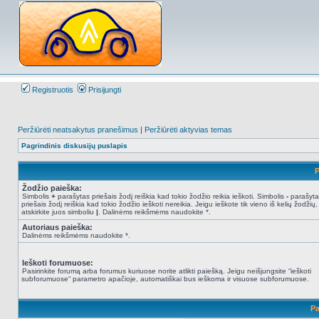
Registruotis
Prisijungti
Peržiūrėti neatsakytus pranešimus
|
Peržiūrėti aktyvias temas
Pagrindinis diskusijų puslapis
P
Žodžio paieška:
Simbolis
+
parašytas priešais žodį reiškia kad tokio žodžio reikia ieškoti. Simbolis
-
parašyta
priešais žodį reiškia kad tokio žodžio ieškoti nereikia. Jeigu ieškote tik vieno iš kelių žodžių,
atskirkite juos simboliu
|
. Dalinėms reikšmėms naudokite *.
Autoriaus paieška:
Dalinėms reikšmėms naudokite *.
Ieškoti forumuose:
Pasirinkite forumą arba forumus kuriuose norite atlikti paiešką. Jeigu neišjungsite “ieškoti
subforumuose“ parametro apačioje, automatiškai bus ieškoma ir visuose subforumuose.
Pa