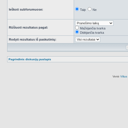
Ieškoti subforumuose:
Taip
Ne
Rūšiuoti rezultatus pagal:
Mažėjančia tvarka
Didėjančia tvarka
Rodyti rezultatus iš paskutinių:
Pagrindinis diskusijų puslapis
Vertė
Viliu