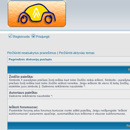
Registruotis
Prisijungti
Peržiūrėti neatsakytus pranešimus
|
Peržiūrėti aktyvias temas
Pagrindinis diskusijų puslapis
P
Žodžio paieška:
Simbolis
+
parašytas priešais žodį reiškia kad tokio žodžio reikia ieškoti. Simbolis
-
parašyta
priešais žodį reiškia kad tokio žodžio ieškoti nereikia. Jeigu ieškote tik vieno iš kelių žodžių,
atskirkite juos simboliu
|
. Dalinėms reikšmėms naudokite *.
Autoriaus paieška:
Dalinėms reikšmėms naudokite *.
Ieškoti forumuose:
Pasirinkite forumą arba forumus kuriuose norite atlikti paiešką. Jeigu neišjungsite “ieškoti
subforumuose“ parametro apačioje, automatiškai bus ieškoma ir visuose subforumuose.
Pa