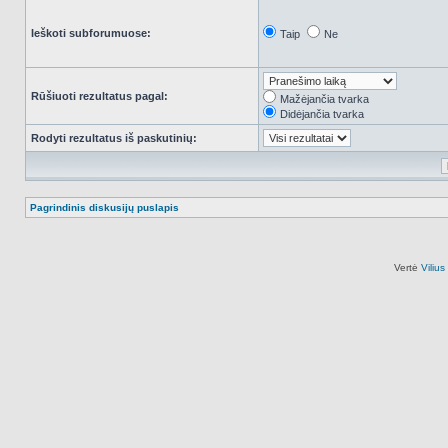
Ieškoti subforumuose:
Taip
Ne
Rūšiuoti rezultatus pagal:
Mažėjančia tvarka
Didėjančia tvarka
Rodyti rezultatus iš paskutinių:
Pagrindinis diskusijų puslapis
Vertė
Viliu