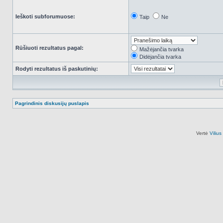
Ieškoti subforumuose:
Taip
Ne
Rūšiuoti rezultatus pagal:
Mažėjančia tvarka
Didėjančia tvarka
Rodyti rezultatus iš paskutinių:
Pagrindinis diskusijų puslapis
Vertė
Viliu