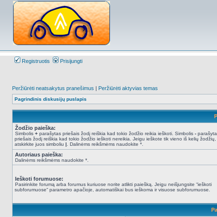
Registruotis
Prisijungti
Peržiūrėti neatsakytus pranešimus
|
Peržiūrėti aktyvias temas
Pagrindinis diskusijų puslapis
P
Žodžio paieška:
Simbolis
+
parašytas priešais žodį reiškia kad tokio žodžio reikia ieškoti. Simbolis
-
parašyta
priešais žodį reiškia kad tokio žodžio ieškoti nereikia. Jeigu ieškote tik vieno iš kelių žodžių,
atskirkite juos simboliu
|
. Dalinėms reikšmėms naudokite *.
Autoriaus paieška:
Dalinėms reikšmėms naudokite *.
Ieškoti forumuose:
Pasirinkite forumą arba forumus kuriuose norite atlikti paiešką. Jeigu neišjungsite “ieškoti
subforumuose“ parametro apačioje, automatiškai bus ieškoma ir visuose subforumuose.
Pa