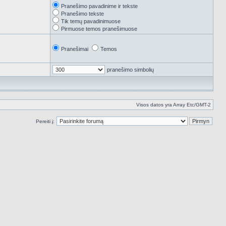
Pranešimo pavadinime ir tekste
Pranešimo tekste
Tik temų pavadinimuose
Pirmuose temos pranešimuose
Pranešimai
Temos
pranešimo simbolių
Visos datos yra Array Etc/GMT-2
Pereiti į: