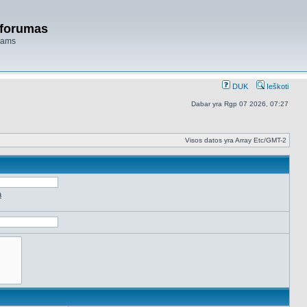
 forumas
niams
DUK
Ieškoti
Dabar yra Rgp 07 2026, 07:27
Visos datos yra Array Etc/GMT-2
ą