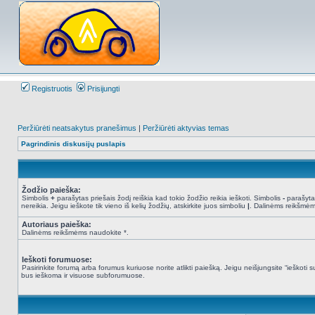
Registruotis
Prisijungti
Peržiūrėti neatsakytus pranešimus
|
Peržiūrėti aktyvias temas
Pagrindinis diskusijų puslapis
Žodžio paieška:
Simbolis
+
parašytas priešais žodį reiškia kad tokio žodžio reikia ieškoti. Simbolis
-
parašytas
nereikia. Jeigu ieškote tik vieno iš kelių žodžių, atskirkite juos simboliu
|
. Dalinėms reikšmėm
Autoriaus paieška:
Dalinėms reikšmėms naudokite *.
Ieškoti forumuose:
Pasirinkite forumą arba forumus kuriuose norite atlikti paiešką. Jeigu neišjungsite “ieškot
bus ieškoma ir visuose subforumuose.