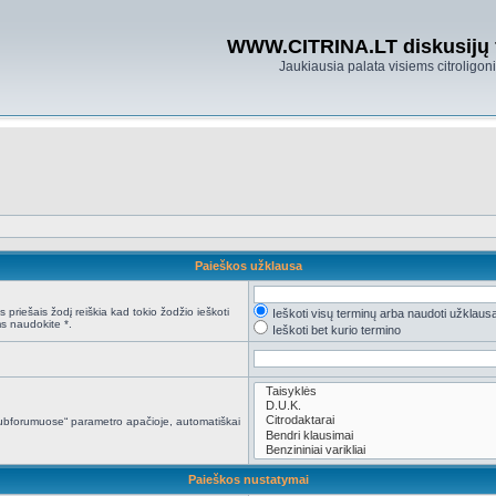
WWW.CITRINA.LT diskusijų
Jaukiausia palata visiems citroligo
Paieškos užklausa
 priešais žodį reiškia kad tokio žodžio ieškoti
Ieškoti visų terminų arba naudoti užklaus
s naudokite *.
Ieškoti bet kurio termino
i subforumuose“ parametro apačioje, automatiškai
Paieškos nustatymai