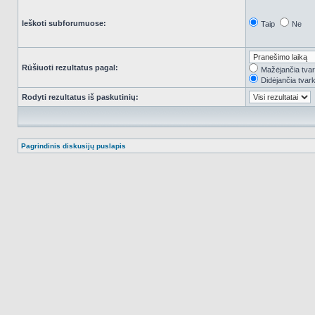
Ieškoti subforumuose:
Taip
Ne
Rūšiuoti rezultatus pagal:
Mažėjančia tva
Didėjančia tvar
Rodyti rezultatus iš paskutinių:
Pagrindinis diskusijų puslapis