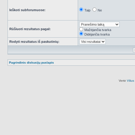
Ieškoti subforumuose:
Taip
Ne
Rūšiuoti rezultatus pagal:
Mažėjančia tvarka
Didėjančia tvarka
Rodyti rezultatus iš paskutinių:
Pagrindinis diskusijų puslapis
Vertė
Viliu