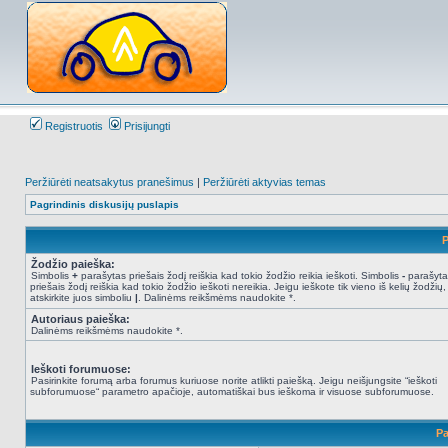
Registruotis
Prisijungti
Peržiūrėti neatsakytus pranešimus
|
Peržiūrėti aktyvias temas
Pagrindinis diskusijų puslapis
P
Žodžio paieška:
Simbolis
+
parašytas priešais žodį reiškia kad tokio žodžio reikia ieškoti. Simbolis
-
parašyta
priešais žodį reiškia kad tokio žodžio ieškoti nereikia. Jeigu ieškote tik vieno iš kelių žodžių,
atskirkite juos simboliu
|
. Dalinėms reikšmėms naudokite *.
Autoriaus paieška:
Dalinėms reikšmėms naudokite *.
Ieškoti forumuose:
Pasirinkite forumą arba forumus kuriuose norite atlikti paiešką. Jeigu neišjungsite “ieškoti
subforumuose“ parametro apačioje, automatiškai bus ieškoma ir visuose subforumuose.
Pa