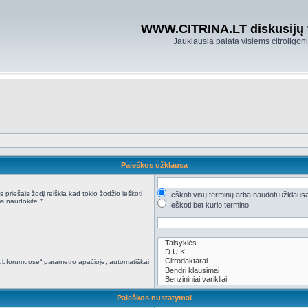
WWW.CITRINA.LT diskusijų
Jaukiausia palata visiems citroligo
Paieškos užklausa
 priešais žodį reiškia kad tokio žodžio ieškoti
Ieškoti visų terminų arba naudoti užklaus
s naudokite *.
Ieškoti bet kurio termino
i subforumuose“ parametro apačioje, automatiškai
Paieškos nustatymai