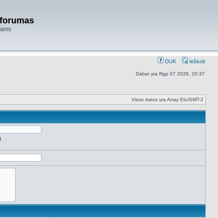
 forumas
niams
DUK
Ieškoti
Dabar yra Rgp 07 2026, 20:37
Visos datos yra Array Etc/GMT-2
ą