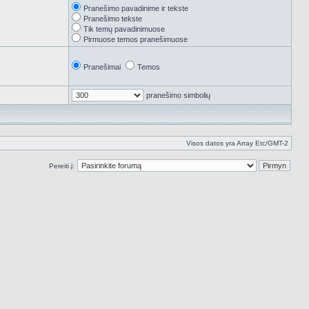
Pranešimo pavadinime ir tekste
Pranešimo tekste
Tik temų pavadinimuose
Pirmuose temos pranešimuose
Pranešimai
Temos
pranešimo simbolių
Visos datos yra Array Etc/GMT-2
Pereiti į: