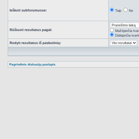
Ieškoti subforumuose:
Taip
Ne
Rūšiuoti rezultatus pagal:
Mažėjančia tva
Didėjančia tvar
Rodyti rezultatus iš paskutinių:
Pagrindinis diskusijų puslapis