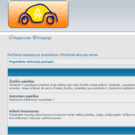
Registruotis
Prisijungti
Peržiūrėti neatsakytus pranešimus
|
Peržiūrėti aktyvias temas
Pagrindinis diskusijų puslapis
Žodžio paieška:
Simbolis
+
parašytas priešais žodį reiškia kad tokio žodžio reikia ieškoti. Simbolis
-
parašytas
nereikia. Jeigu ieškote tik vieno iš kelių žodžių, atskirkite juos simboliu
|
. Dalinėms reikšmėm
Autoriaus paieška:
Dalinėms reikšmėms naudokite *.
Ieškoti forumuose:
Pasirinkite forumą arba forumus kuriuose norite atlikti paiešką. Jeigu neišjungsite “ieškot
bus ieškoma ir visuose subforumuose.