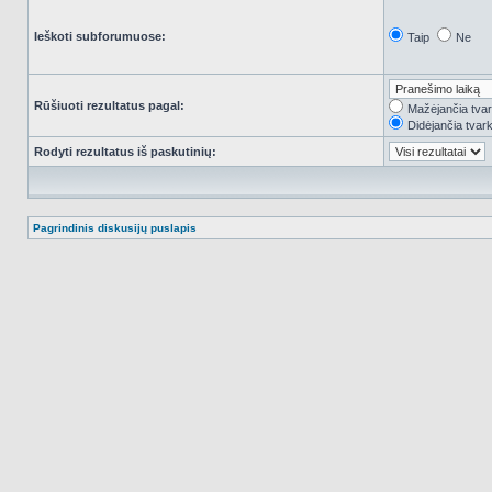
Ieškoti subforumuose:
Taip
Ne
Rūšiuoti rezultatus pagal:
Mažėjančia tva
Didėjančia tvar
Rodyti rezultatus iš paskutinių:
Pagrindinis diskusijų puslapis