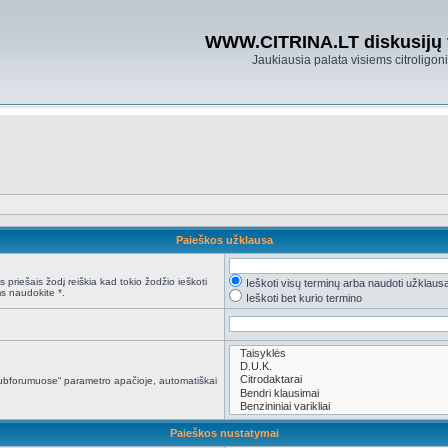
WWW.CITRINA.LT diskusijų
Jaukiausia palata visiems citroligo
Paieškos užklausa
 priešais žodį reiškia kad tokio žodžio ieškoti
Ieškoti visų terminų arba naudoti užklaus
s naudokite *.
Ieškoti bet kurio termino
i subforumuose“ parametro apačioje, automatiškai
Paieškos nustatymai