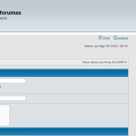
 forumas
niams
DUK
Ieškoti
Dabar yra Rgp 09 2026, 08:20
Visos datos yra Array Etc/GMT-2
ą