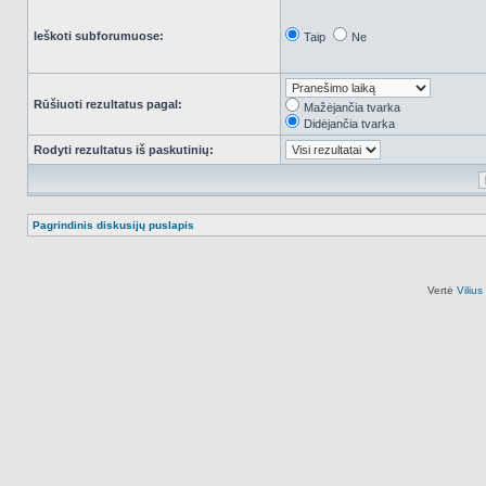
Ieškoti subforumuose:
Taip
Ne
Rūšiuoti rezultatus pagal:
Mažėjančia tvarka
Didėjančia tvarka
Rodyti rezultatus iš paskutinių:
Pagrindinis diskusijų puslapis
Vertė
Viliu