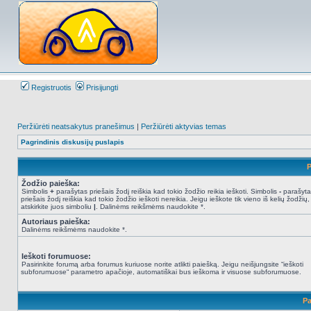
Registruotis
Prisijungti
Peržiūrėti neatsakytus pranešimus
|
Peržiūrėti aktyvias temas
Pagrindinis diskusijų puslapis
P
Žodžio paieška:
Simbolis
+
parašytas priešais žodį reiškia kad tokio žodžio reikia ieškoti. Simbolis
-
parašyta
priešais žodį reiškia kad tokio žodžio ieškoti nereikia. Jeigu ieškote tik vieno iš kelių žodžių,
atskirkite juos simboliu
|
. Dalinėms reikšmėms naudokite *.
Autoriaus paieška:
Dalinėms reikšmėms naudokite *.
Ieškoti forumuose:
Pasirinkite forumą arba forumus kuriuose norite atlikti paiešką. Jeigu neišjungsite “ieškoti
subforumuose“ parametro apačioje, automatiškai bus ieškoma ir visuose subforumuose.
Pa