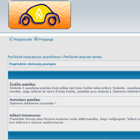
Registruotis
Prisijungti
Peržiūrėti neatsakytus pranešimus
|
Peržiūrėti aktyvias temas
Pagrindinis diskusijų puslapis
Žodžio paieška:
Simbolis
+
parašytas priešais žodį reiškia kad tokio žodžio reikia ieškoti. Simbolis
-
parašytas
nereikia. Jeigu ieškote tik vieno iš kelių žodžių, atskirkite juos simboliu
|
. Dalinėms reikšmėm
Autoriaus paieška:
Dalinėms reikšmėms naudokite *.
Ieškoti forumuose:
Pasirinkite forumą arba forumus kuriuose norite atlikti paiešką. Jeigu neišjungsite “ieškot
bus ieškoma ir visuose subforumuose.