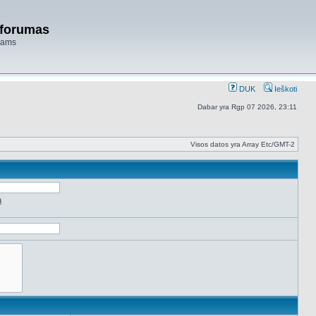
 forumas
niams
DUK
Ieškoti
Dabar yra Rgp 07 2026, 23:11
Visos datos yra Array Etc/GMT-2
ą