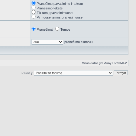
Pranešimo pavadinime ir tekste
Pranešimo tekste
Tik temų pavadinimuose
Pirmuose temos pranešimuose
Pranešimai
Temos
pranešimo simbolių
Visos datos yra Array Etc/GMT-2
Pereiti į: