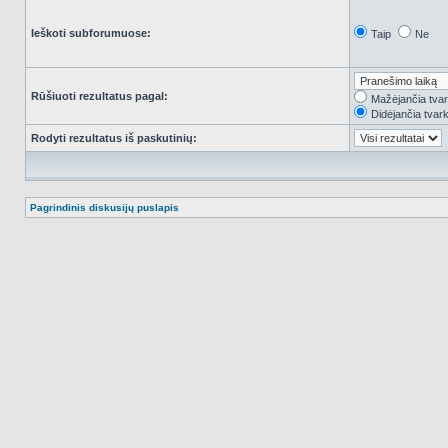
Ieškoti subforumuose:
Taip
Ne
Rūšiuoti rezultatus pagal:
Mažėjančia tva
Didėjančia tvar
Rodyti rezultatus iš paskutinių:
Pagrindinis diskusijų puslapis