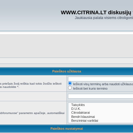
WWW.CITRINA.LT diskusijų
Jaukiausia palata visiems citroligo
Paieškos užklausa
 priešais žodį reiškia kad tokio žodžio ieškoti
Ieškoti visų terminų arba naudoti užklaus
s naudokite *.
Ieškoti bet kurio termino
i subforumuose“ parametro apačioje, automatiškai
Paieškos nustatymai