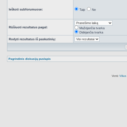
Ieškoti subforumuose:
Taip
Ne
Rūšiuoti rezultatus pagal:
Mažėjančia tvarka
Didėjančia tvarka
Rodyti rezultatus iš paskutinių:
Pagrindinis diskusijų puslapis
Vertė
Viliu