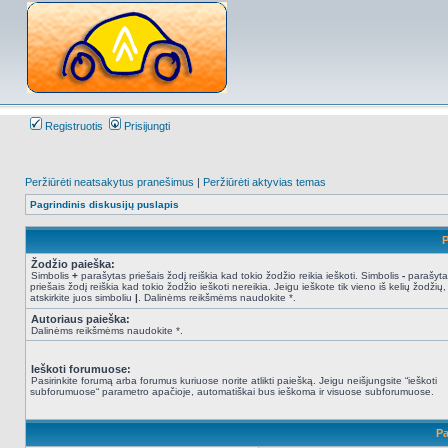
Registruotis
Prisijungti
Peržiūrėti neatsakytus pranešimus
|
Peržiūrėti aktyvias temas
Pagrindinis diskusijų puslapis
P
Žodžio paieška:
Simbolis
+
parašytas priešais žodį reiškia kad tokio žodžio reikia ieškoti. Simbolis
-
parašyta
priešais žodį reiškia kad tokio žodžio ieškoti nereikia. Jeigu ieškote tik vieno iš kelių žodžių,
atskirkite juos simboliu
|
. Dalinėms reikšmėms naudokite *.
Autoriaus paieška:
Dalinėms reikšmėms naudokite *.
Ieškoti forumuose:
Pasirinkite forumą arba forumus kuriuose norite atlikti paiešką. Jeigu neišjungsite “ieškoti
subforumuose“ parametro apačioje, automatiškai bus ieškoma ir visuose subforumuose.
Pa