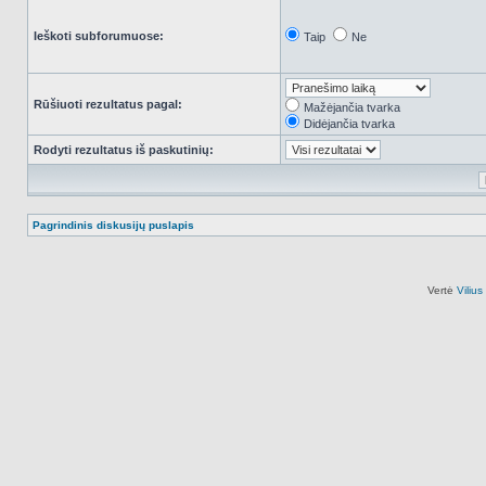
Ieškoti subforumuose:
Taip
Ne
Rūšiuoti rezultatus pagal:
Mažėjančia tvarka
Didėjančia tvarka
Rodyti rezultatus iš paskutinių:
Pagrindinis diskusijų puslapis
Vertė
Viliu