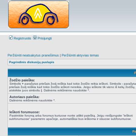
Registruotis
Prisijungti
Peržiūrėti neatsakytus pranešimus
|
Peržiūrėti aktyvias temas
Pagrindinis diskusijų puslapis
P
Žodžio paieška:
Simbolis
+
parašytas priešais žodį reiškia kad tokio žodžio reikia ieškoti. Simbolis
-
parašyta
priešais žodį reiškia kad tokio žodžio ieškoti nereikia. Jeigu ieškote tik vieno iš kelių žodžių,
atskirkite juos simboliu
|
. Dalinėms reikšmėms naudokite *.
Autoriaus paieška:
Dalinėms reikšmėms naudokite *.
Ieškoti forumuose:
Pasirinkite forumą arba forumus kuriuose norite atlikti paiešką. Jeigu neišjungsite “ieškoti
subforumuose“ parametro apačioje, automatiškai bus ieškoma ir visuose subforumuose.
Pa