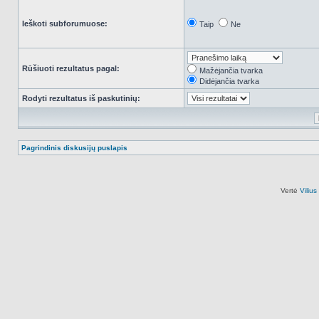
Ieškoti subforumuose:
Taip
Ne
Rūšiuoti rezultatus pagal:
Mažėjančia tvarka
Didėjančia tvarka
Rodyti rezultatus iš paskutinių:
Pagrindinis diskusijų puslapis
Vertė
Viliu