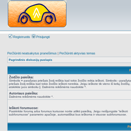
Registruotis
Prisijungti
Peržiūrėti neatsakytus pranešimus
|
Peržiūrėti aktyvias temas
Pagrindinis diskusijų puslapis
P
Žodžio paieška:
Simbolis
+
parašytas priešais žodį reiškia kad tokio žodžio reikia ieškoti. Simbolis
-
parašyta
priešais žodį reiškia kad tokio žodžio ieškoti nereikia. Jeigu ieškote tik vieno iš kelių žodžių,
atskirkite juos simboliu
|
. Dalinėms reikšmėms naudokite *.
Autoriaus paieška:
Dalinėms reikšmėms naudokite *.
Ieškoti forumuose:
Pasirinkite forumą arba forumus kuriuose norite atlikti paiešką. Jeigu neišjungsite “ieškoti
subforumuose“ parametro apačioje, automatiškai bus ieškoma ir visuose subforumuose.
Pa