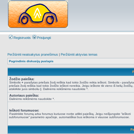
Registruotis
Prisijungti
Peržiūrėti neatsakytus pranešimus
|
Peržiūrėti aktyvias temas
Pagrindinis diskusijų puslapis
P
Žodžio paieška:
Simbolis
+
parašytas priešais žodį reiškia kad tokio žodžio reikia ieškoti. Simbolis
-
parašyta
priešais žodį reiškia kad tokio žodžio ieškoti nereikia. Jeigu ieškote tik vieno iš kelių žodžių,
atskirkite juos simboliu
|
. Dalinėms reikšmėms naudokite *.
Autoriaus paieška:
Dalinėms reikšmėms naudokite *.
Ieškoti forumuose:
Pasirinkite forumą arba forumus kuriuose norite atlikti paiešką. Jeigu neišjungsite “ieškoti
subforumuose“ parametro apačioje, automatiškai bus ieškoma ir visuose subforumuose.
Pa