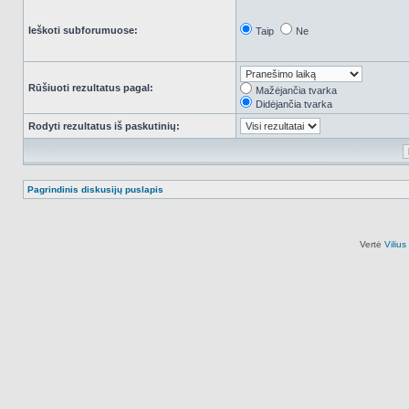
Ieškoti subforumuose:
Taip
Ne
Rūšiuoti rezultatus pagal:
Mažėjančia tvarka
Didėjančia tvarka
Rodyti rezultatus iš paskutinių:
Pagrindinis diskusijų puslapis
Vertė
Viliu