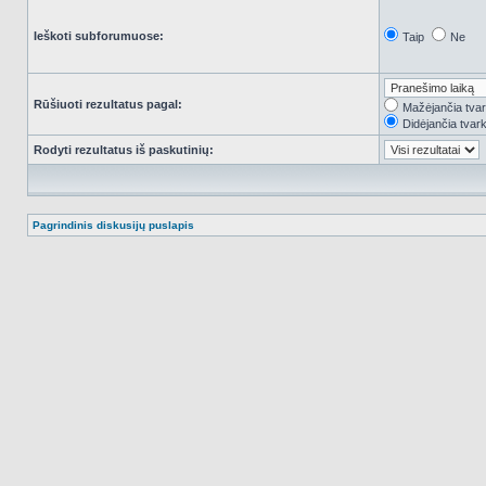
Ieškoti subforumuose:
Taip
Ne
Rūšiuoti rezultatus pagal:
Mažėjančia tva
Didėjančia tvar
Rodyti rezultatus iš paskutinių:
Pagrindinis diskusijų puslapis