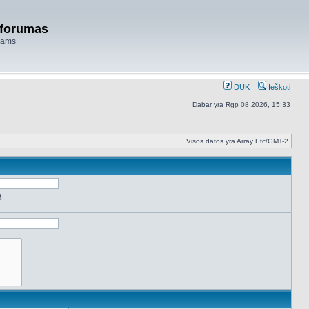
 forumas
niams
DUK
Ieškoti
Dabar yra Rgp 08 2026, 15:33
Visos datos yra Array Etc/GMT-2
ą