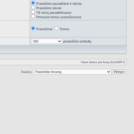
Pranešimo pavadinime ir tekste
Pranešimo tekste
Tik temų pavadinimuose
Pirmuose temos pranešimuose
Pranešimai
Temos
pranešimo simbolių
Visos datos yra Array Etc/GMT-2
Pereiti į: