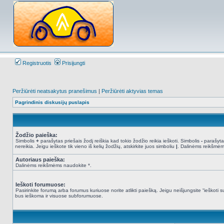
Registruotis
Prisijungti
Peržiūrėti neatsakytus pranešimus
|
Peržiūrėti aktyvias temas
Pagrindinis diskusijų puslapis
Žodžio paieška:
Simbolis
+
parašytas priešais žodį reiškia kad tokio žodžio reikia ieškoti. Simbolis
-
parašytas
nereikia. Jeigu ieškote tik vieno iš kelių žodžių, atskirkite juos simboliu
|
. Dalinėms reikšmėm
Autoriaus paieška:
Dalinėms reikšmėms naudokite *.
Ieškoti forumuose:
Pasirinkite forumą arba forumus kuriuose norite atlikti paiešką. Jeigu neišjungsite “ieškot
bus ieškoma ir visuose subforumuose.