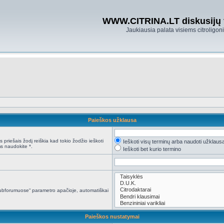
WWW.CITRINA.LT diskusijų
Jaukiausia palata visiems citroligo
Paieškos užklausa
 priešais žodį reiškia kad tokio žodžio ieškoti
Ieškoti visų terminų arba naudoti užklaus
s naudokite *.
Ieškoti bet kurio termino
i subforumuose“ parametro apačioje, automatiškai
Paieškos nustatymai