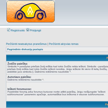
Registruotis
Prisijungti
Peržiūrėti neatsakytus pranešimus
|
Peržiūrėti aktyvias temas
Pagrindinis diskusijų puslapis
P
Žodžio paieška:
Simbolis
+
parašytas priešais žodį reiškia kad tokio žodžio reikia ieškoti. Simbolis
-
parašyta
priešais žodį reiškia kad tokio žodžio ieškoti nereikia. Jeigu ieškote tik vieno iš kelių žodžių,
atskirkite juos simboliu
|
. Dalinėms reikšmėms naudokite *.
Autoriaus paieška:
Dalinėms reikšmėms naudokite *.
Ieškoti forumuose:
Pasirinkite forumą arba forumus kuriuose norite atlikti paiešką. Jeigu neišjungsite “ieškoti
subforumuose“ parametro apačioje, automatiškai bus ieškoma ir visuose subforumuose.
Pa