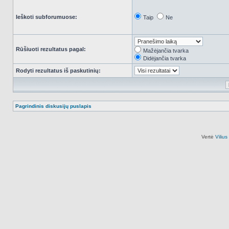
Ieškoti subforumuose:
Taip
Ne
Rūšiuoti rezultatus pagal:
Mažėjančia tvarka
Didėjančia tvarka
Rodyti rezultatus iš paskutinių:
Pagrindinis diskusijų puslapis
Vertė
Viliu