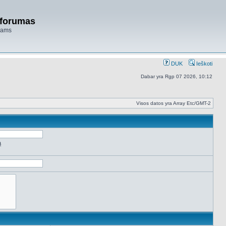
 forumas
niams
DUK
Ieškoti
Dabar yra Rgp 07 2026, 10:12
Visos datos yra Array Etc/GMT-2
ą