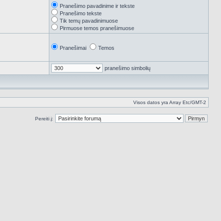
Pranešimo pavadinime ir tekste
Pranešimo tekste
Tik temų pavadinimuose
Pirmuose temos pranešimuose
Pranešimai
Temos
pranešimo simbolių
Visos datos yra Array Etc/GMT-2
Pereiti į: