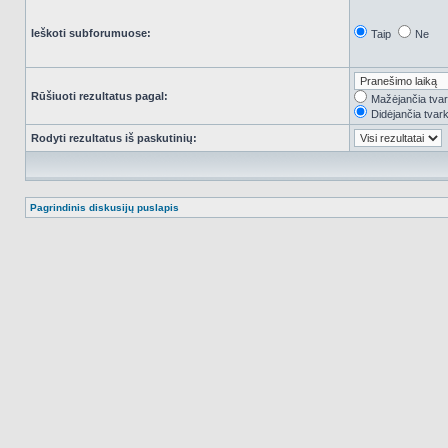
Ieškoti subforumuose:
Taip
Ne
Rūšiuoti rezultatus pagal:
Mažėjančia tva
Didėjančia tvar
Rodyti rezultatus iš paskutinių:
Pagrindinis diskusijų puslapis