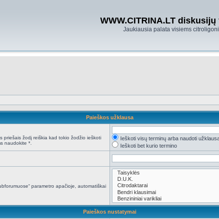
WWW.CITRINA.LT diskusijų
Jaukiausia palata visiems citroligo
Paieškos užklausa
 priešais žodį reiškia kad tokio žodžio ieškoti
Ieškoti visų terminų arba naudoti užklaus
s naudokite *.
Ieškoti bet kurio termino
i subforumuose“ parametro apačioje, automatiškai
Paieškos nustatymai