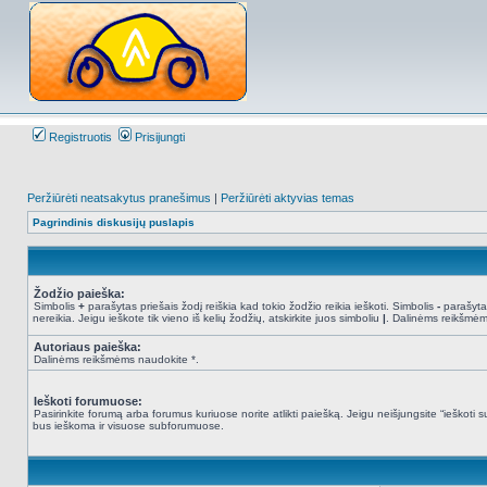
Registruotis
Prisijungti
Peržiūrėti neatsakytus pranešimus
|
Peržiūrėti aktyvias temas
Pagrindinis diskusijų puslapis
Žodžio paieška:
Simbolis
+
parašytas priešais žodį reiškia kad tokio žodžio reikia ieškoti. Simbolis
-
parašytas
nereikia. Jeigu ieškote tik vieno iš kelių žodžių, atskirkite juos simboliu
|
. Dalinėms reikšmėm
Autoriaus paieška:
Dalinėms reikšmėms naudokite *.
Ieškoti forumuose:
Pasirinkite forumą arba forumus kuriuose norite atlikti paiešką. Jeigu neišjungsite “ieškot
bus ieškoma ir visuose subforumuose.