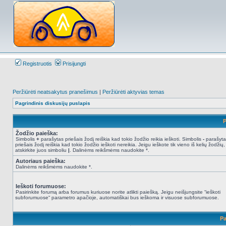
Registruotis
Prisijungti
Peržiūrėti neatsakytus pranešimus
|
Peržiūrėti aktyvias temas
Pagrindinis diskusijų puslapis
P
Žodžio paieška:
Simbolis
+
parašytas priešais žodį reiškia kad tokio žodžio reikia ieškoti. Simbolis
-
parašyta
priešais žodį reiškia kad tokio žodžio ieškoti nereikia. Jeigu ieškote tik vieno iš kelių žodžių,
atskirkite juos simboliu
|
. Dalinėms reikšmėms naudokite *.
Autoriaus paieška:
Dalinėms reikšmėms naudokite *.
Ieškoti forumuose:
Pasirinkite forumą arba forumus kuriuose norite atlikti paiešką. Jeigu neišjungsite “ieškoti
subforumuose“ parametro apačioje, automatiškai bus ieškoma ir visuose subforumuose.
Pa