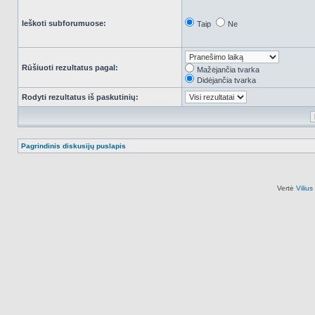
Ieškoti subforumuose:
Taip
Ne
Rūšiuoti rezultatus pagal:
Mažėjančia tvarka
Didėjančia tvarka
Rodyti rezultatus iš paskutinių:
Pagrindinis diskusijų puslapis
Vertė
Viliu