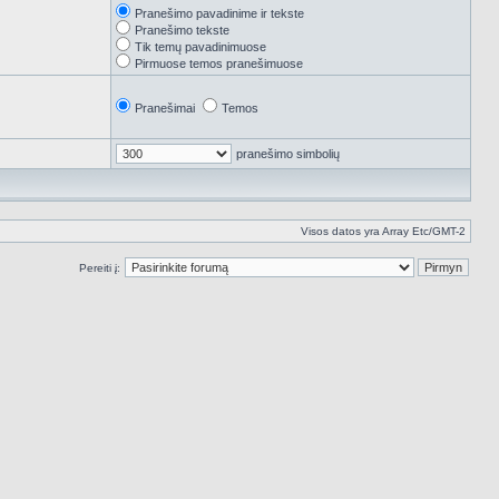
Pranešimo pavadinime ir tekste
Pranešimo tekste
Tik temų pavadinimuose
Pirmuose temos pranešimuose
Pranešimai
Temos
pranešimo simbolių
Visos datos yra Array Etc/GMT-2
Pereiti į: