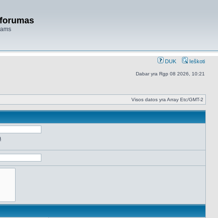
 forumas
niams
DUK
Ieškoti
Dabar yra Rgp 08 2026, 10:21
Visos datos yra Array Etc/GMT-2
ą