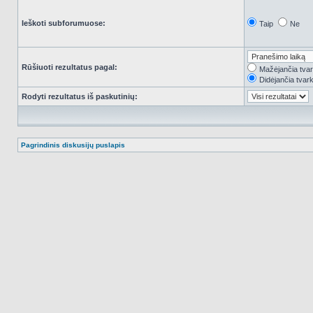
Ieškoti subforumuose:
Taip
Ne
Rūšiuoti rezultatus pagal:
Mažėjančia tva
Didėjančia tvar
Rodyti rezultatus iš paskutinių:
Pagrindinis diskusijų puslapis