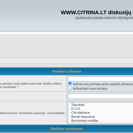
WWW.CITRINA.LT diskusijų
Jaukiausia palata visiems citroligo
Paieškos užklausa
 priešais žodį reiškia kad tokio žodžio ieškoti
Ieškoti visų terminų arba naudoti užklaus
s naudokite *.
Ieškoti bet kurio termino
i subforumuose“ parametro apačioje, automatiškai
Paieškos nustatymai