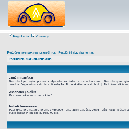
Registruotis
Prisijungti
Peržiūrėti neatsakytus pranešimus
|
Peržiūrėti aktyvias temas
Pagrindinis diskusijų puslapis
Žodžio paieška:
Simbolis
+
parašytas priešais žodį reiškia kad tokio žodžio reikia ieškoti. Simbolis
-
parašytas
nereikia. Jeigu ieškote tik vieno iš kelių žodžių, atskirkite juos simboliu
|
. Dalinėms reikšmėm
Autoriaus paieška:
Dalinėms reikšmėms naudokite *.
Ieškoti forumuose:
Pasirinkite forumą arba forumus kuriuose norite atlikti paiešką. Jeigu neišjungsite “ieškot
bus ieškoma ir visuose subforumuose.